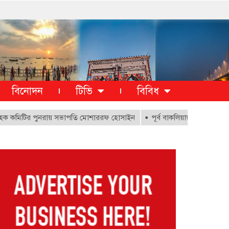
বিনোদন
টিভি
বিবিধ
টির পুনরায় সভাপতি মোশাররফ হোসাইন
পূর্ব বাকলিয়ায় ১০০০ ক্ষতিগ্রস্থ পরি