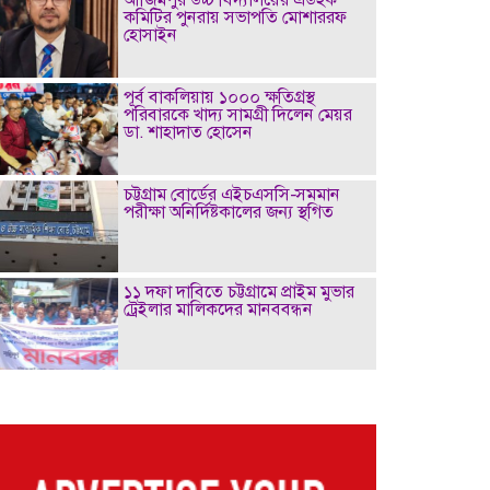
কমিটির পুনরায় সভাপতি মোশাররফ
হোসাইন
পূর্ব বাকলিয়ায় ১০০০ ক্ষতিগ্রস্থ
পরিবারকে খাদ্য সামগ্রী দিলেন মেয়র
ডা. শাহাদাত হোসেন
চট্টগ্রাম বোর্ডের এইচএসসি-সমমান
পরীক্ষা অনির্দিষ্টকালের জন্য স্থগিত
১১ দফা দাবিতে চট্টগ্রামে প্রাইম মুভার
ট্রেইলার মালিকদের মানববন্ধন