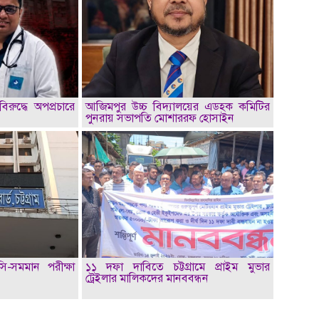
িরুদ্ধে অপপ্রচারে
আজিমপুর উচ্চ বিদ্যালয়ের এডহক কমিটির
পুনরায় সভাপতি মোশাররফ হোসাইন
সি-সমমান পরীক্ষা
১১ দফা দাবিতে চট্টগ্রামে প্রাইম মুভার
ট্রেইলার মালিকদের মানববন্ধন