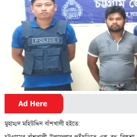
মুহাম্মদ মহিউদ্দিন বাঁশখালী হইতে:
চট্টগ্রামের বাঁশখালী উপজেলার পুইঁছড়িতে এক বৃদ্ধ রিক