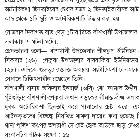
অটোরিকশা ছিনতাইয়ের চেষ্টার সময় ২ ছিনতাইকারীকে আটক
কাছ থেকে ১টি ছুরি ও অটোরিকশাটি উদ্ধার করা হয়।
সোমবার দিবাগত রাত দেড় ১টার দিকে বাঁশখালী উপজেলার পুঁইছ
এলাকায় এ ঘটনা ঘটে।.
গ্রেফতাররা হলো— বাঁশখালী উপজেলার শীলকুপ ইউনিয়ন ৫নং 
সিকদার (২৬), পেকুয়া উপজেলার বারবাকিয়া ইউনিয়নের
(২৮)। এদিকে গুরুত্বর রক্তাক্ত অবস্থায় অটোরিকশা চালকক
সেখানে চিকিৎসাধীন রয়েছেন তিনি।
বাঁশখালী থানার অফিসার ইনচার্জ (ওসি) মো. কামাল উদ্
পুঁইছড়িস্থ বাঁশখালী-পেকুয়া প্রধান সড়কের সীমান্ত ব্রীজ এ
যুবক অটোরিকশা ছিনতাই করে পালানোর চেষ্টা করে। এ
আটককৃতদের বিরুদ্ধে নিয়মিত মামলা দায়ের করা হয়েছে।তি
থানা পুলিশ তৎপর অপরাধী সে যেই হোক কাউকে ছাড় দেওয়
সংবাদটির পাঠক সংখ্যা :
১৬