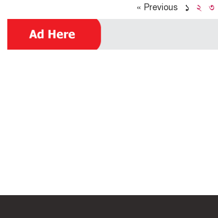
« Previous
১
২
৩