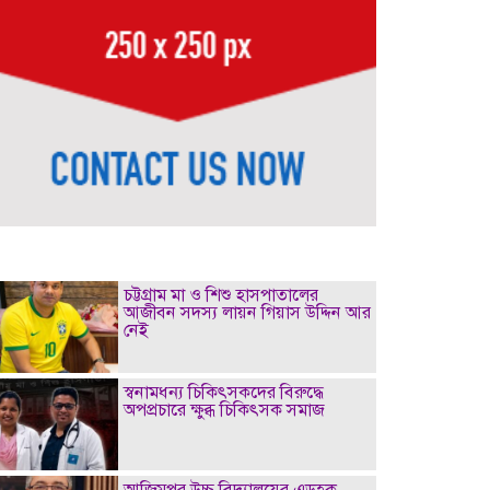
চট্টগ্রাম মা ও শিশু হাসপাতালের
আজীবন সদস্য লায়ন গিয়াস উদ্দিন আর
নেই
স্বনামধন্য চিকিৎসকদের বিরুদ্ধে
অপপ্রচারে ক্ষুব্ধ চিকিৎসক সমাজ
আজিমপুর উচ্চ বিদ্যালয়ের এডহক