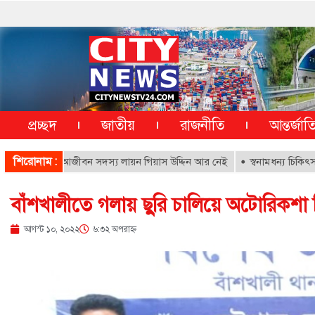
প্রচ্ছদ
জাতীয়
রাজনীতি
আন্তর্জা
শিরোনাম :
সপাতালের আজীবন সদস্য লায়ন গিয়াস উদ্দিন আর নেই
স্বনামধন্য চিকিৎসকদের বির
বাঁশখালীতে গলায় ছুরি চালিয়ে অটোরিকশা ছ
আগস্ট ১০, ২০২২
৬:৩২ অপরাহ্ণ