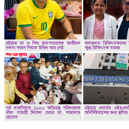
চট্টগ্রাম মা ও শিশু হাসপাতালের আজীবন
স্বনামধন্য চিকিৎসকদের ব
সদস্য লায়ন গিয়াস উদ্দিন আর নেই
ক্ষুব্ধ চিকিৎসক সমাজ
পূর্ব বাকলিয়ায় ১০০০ ক্ষতিগ্রস্থ পরিবারকে
চট্টগ্রাম বোর্ডের এইচএস
খাদ্য সামগ্রী দিলেন মেয়র ডা. শাহাদাত
অনির্দিষ্টকালের জন্য স্থগিত
হোসেন