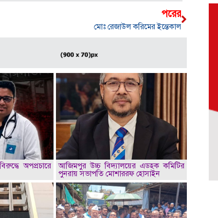
পরের
মোঃ রেজাউল করিমের ইন্তেকাল
িরুদ্ধে অপপ্রচারে
আজিমপুর উচ্চ বিদ্যালয়ের এডহক কমিটির
পুনরায় সভাপতি মোশাররফ হোসাইন