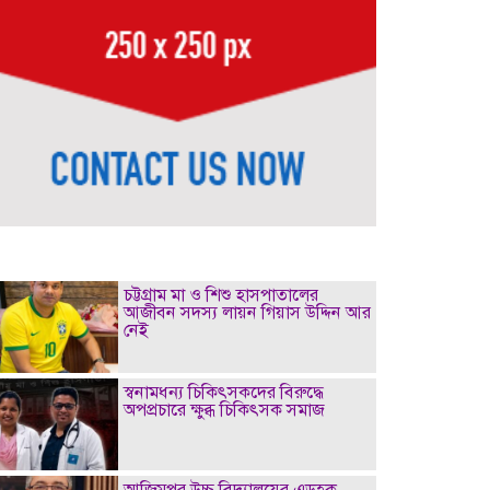
চট্টগ্রাম মা ও শিশু হাসপাতালের
আজীবন সদস্য লায়ন গিয়াস উদ্দিন আর
নেই
স্বনামধন্য চিকিৎসকদের বিরুদ্ধে
অপপ্রচারে ক্ষুব্ধ চিকিৎসক সমাজ
আজিমপুর উচ্চ বিদ্যালয়ের এডহক