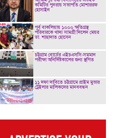
কমিটির পুনরায় সভাপতি মোশাররফ
হোসাইন
পূর্ব বাকলিয়ায় ১০০০ ক্ষতিগ্রস্থ
পরিবারকে খাদ্য সামগ্রী দিলেন মেয়র
ডা. শাহাদাত হোসেন
চট্টগ্রাম বোর্ডের এইচএসসি-সমমান
পরীক্ষা অনির্দিষ্টকালের জন্য স্থগিত
১১ দফা দাবিতে চট্টগ্রামে প্রাইম মুভার
ট্রেইলার মালিকদের মানববন্ধন