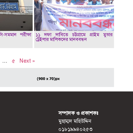
সি-সমমান পরীক্ষা
১১ দফা দাবিতে চট্টগ্রামে প্রাইম মুভার
ট্রেইলার মালিকদের মানববন্ধন
…
৫
Next »
সম্পাদক ও প্রকাশকঃ
মুহাম্মদ মহিউদ্দিন
০১৮১৯৯৪০২৫৩