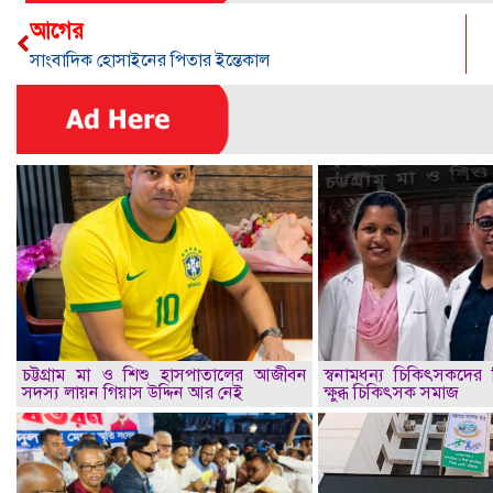
আগের
সাংবাদিক হোসাইনের পিতার ইন্তেকাল
চট্টগ্রাম মা ও শিশু হাসপাতালের আজীবন
স্বনামধন্য চিকিৎসকদের ব
সদস্য লায়ন গিয়াস উদ্দিন আর নেই
ক্ষুব্ধ চিকিৎসক সমাজ