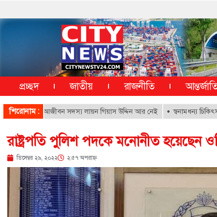
প্রচ্ছদ
জাতীয়
রাজনীতি
আন্তর্জা
শিরোনাম :
পাতালের আজীবন সদস্য লায়ন গিয়াস উদ্দিন আর নেই
স্বনামধন্য চিকিৎসকদের বির
রাষ্ট্রপতি পুলিশ পদকে মনোনীত হয়েছেন ও
ডিসেম্বর ২৯, ২০২২
২:৫৭ অপরাহ্ণ