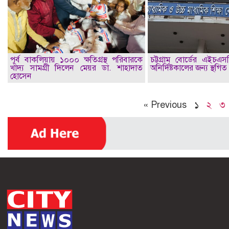
পূর্ব বাকলিয়ায় ১০০০ ক্ষতিগ্রস্থ পরিবারকে
চট্টগ্রাম বোর্ডের এইচএস
খাদ্য সামগ্রী দিলেন মেয়র ডা. শাহাদাত
অনির্দিষ্টকালের জন্য স্থগিত
হোসেন
« Previous
১
২
৩