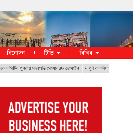
বিনোদন
টিভি
বিবিধ
টির পুনরায় সভাপতি মোশাররফ হোসাইন
পূর্ব বাকলিয়ায় ১০০০ ক্ষতিগ্রস্থ পরি