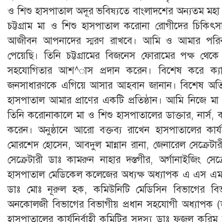
ও শিশু হাসপাতাল অদূর ভবিষ্যতে বাংলাদশের অন্যতম মহা 
চট্টগ্রাম মা ও শিশু হাসপাতাল করোনা রোগীদের চিকিৎসা
আজীবন আপনাদের স্মরণ রাখবে। আমি ও আমার পরিব
পেয়েছি। তিনি চট্টগ্রামের বিজনেস ফোরামের পক্ষ থেকে চ
সহযোগিতার আশ^াস প্রদান করেন। বিশেষ করে ক্যান্সার
জনসাধারণকে এগিয়ে আসার আহবান জানান। বিশেষ অতিথি
হাসপাতাল আমার প্রাণের একটি প্রতিষ্ঠান। আমি নিজে 
তিনি করোনাকালে মা ও শিশু হাসপাতালের ডাক্তার, নার্স, কর
করেন। অনুষ্ঠানে আরো বক্তব্য রাখেন হাসপাতালের কার্য
মোরশেদ হোসেন, আবদুল মান্নান রানা, জেনারেল সেক্রেট
সেক্রেটারী ডাঃ কামরুন নাহার দস্তগীর, অর্গানাইজিং সেক্
হাসপাতাল মেডিকেল কলেজের অধ্যক্ষ অধ্যাপক এ এস এম 
ডাঃ মোঃ নূরুল হক, কমিউনিটি মেডিসিন বিভাগের বিভা
অনকোলজী বিভাগের বিভাগীয় প্রধান সহযোগী অধ্যাপক (ডা
হাসপাতালের কার্যনির্বাহী কমিটির সদস্য ডাঃ ফজল করি