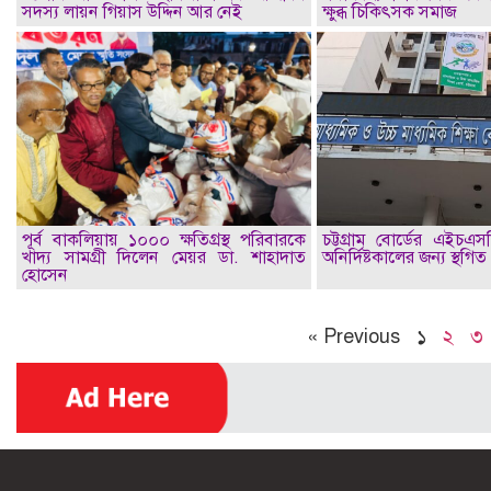
সদস্য লায়ন গিয়াস উদ্দিন আর নেই
ক্ষুব্ধ চিকিৎসক সমাজ
পূর্ব বাকলিয়ায় ১০০০ ক্ষতিগ্রস্থ পরিবারকে
চট্টগ্রাম বোর্ডের এইচএস
খাদ্য সামগ্রী দিলেন মেয়র ডা. শাহাদাত
অনির্দিষ্টকালের জন্য স্থগিত
হোসেন
« Previous
১
২
৩