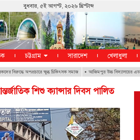
বুধবার, ৫ই আগস্ট, ২০২৬ খ্রিস্টাব্দ
তিক
চট্টগ্রাম
সারাদেশ
খেলাধুলা
দ্ধে অপপ্রচারে ক্ষুব্ধ চিকিৎসক সমাজ
আজিমপুর উচ্চ বিদ্যালয়ের এডহক কমিট
্তর্জাতিক শিশু ক্যান্সার দিবস পালিত