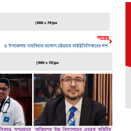
পরের
৪ উপজেলায় ডায়রিয়ার প্রকোপ,চট্টগ্রামে আইইডিসিআরের দল
িরুদ্ধে অপপ্রচারে
আজিমপুর উচ্চ বিদ্যালয়ের এডহক কমিটির