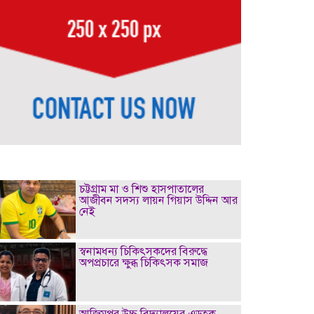
চট্টগ্রাম মা ও শিশু হাসপাতালের
আজীবন সদস্য লায়ন গিয়াস উদ্দিন আর
নেই
স্বনামধন্য চিকিৎসকদের বিরুদ্ধে
অপপ্রচারে ক্ষুব্ধ চিকিৎসক সমাজ
আজিমপুর উচ্চ বিদ্যালয়ের এডহক