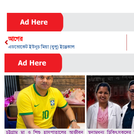
আগের
এডভোকেট ইউনুচ মিয়া (বুলু) ইন্তেকাল
চট্টগ্রাম মা ও শিশু হাসপাতালের আজীবন
স্বনামধন্য চিকিৎসকদের ব