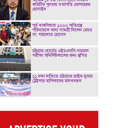
কমিটির পুনরায় সভাপতি মোশাররফ
হোসাইন
পূর্ব বাকলিয়ায় ১০০০ ক্ষতিগ্রস্থ
পরিবারকে খাদ্য সামগ্রী দিলেন মেয়র
ডা. শাহাদাত হোসেন
চট্টগ্রাম বোর্ডের এইচএসসি-সমমান
পরীক্ষা অনির্দিষ্টকালের জন্য স্থগিত
১১ দফা দাবিতে চট্টগ্রামে প্রাইম মুভার
ট্রেইলার মালিকদের মানববন্ধন