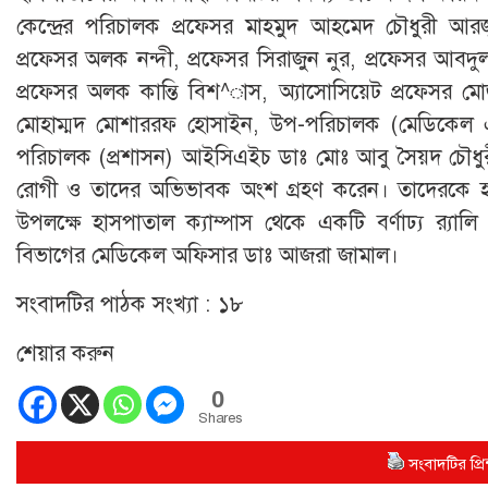
কেন্দ্রের পরিচালক প্রফেসর মাহমুদ আহমেদ চৌধুরী আরজ
প্রফেসর অলক নন্দী, প্রফেসর সিরাজুন নুর, প্রফেসর আবদ
প্রফেসর অলক কান্তি বিশ^াস, অ্যাসোসিয়েট প্রফেসর ম
মোহাম্মদ মোশাররফ হোসাইন, উপ-পরিচালক (মেডিকেল এ
পরিচালক (প্রশাসন) আইসিএইচ ডাঃ মোঃ আবু সৈয়দ চৌধুরী প
রোগী ও তাদের অভিভাবক অংশ গ্রহণ করেন। তাদেরকে হ
উপলক্ষে হাসপাতাল ক্যাম্পাস থেকে একটি বর্ণাঢ্য র‌্য
বিভাগের মেডিকেল অফিসার ডাঃ আজরা জামাল।
সংবাদটির পাঠক সংখ্যা :
১৮
শেয়ার করুন
0
Shares
সংবাদটির প্রিন