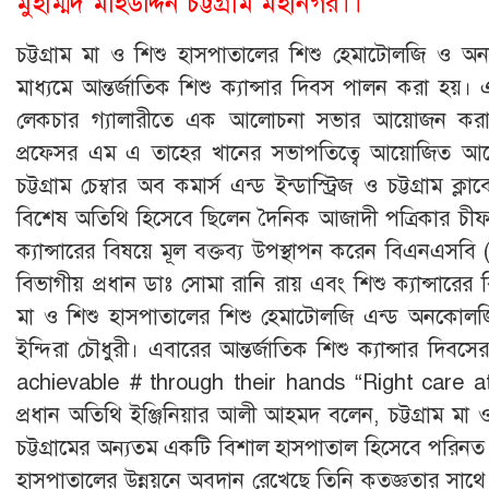
মুহাম্মদ মহিউদ্দিন চট্টগ্রাম মহানগর।।
চট্টগ্রাম মা ও শিশু হাসপাতালের শিশু হেমাটোলজি ও অন
মাধ্যমে আন্তর্জাতিক শিশু ক্যান্সার দিবস পালন করা হ
লেকচার গ্যালারীতে এক আলোচনা সভার আয়োজন করা হয়। 
প্রফেসর এম এ তাহের খানের সভাপতিত্বে আয়োজিত আলো
চট্টগ্রাম চেম্বার অব কমার্স এন্ড ইন্ডাস্ট্রিজ ও চট্টগ্রা
বিশেষ অতিথি হিসেবে ছিলেন দৈনিক আজাদী পত্রিকার চীফ 
ক্যান্সারের বিষয়ে মূল বক্তব্য উপস্থাপন করেন বিএনএসবি (প
বিভাগীয় প্রধান ডাঃ সোমা রানি রায় এবং শিশু ক্যান্সারের 
মা ও শিশু হাসপাতালের শিশু হেমাটোলজি এন্ড অনকোলজি
ইন্দিরা চৌধুরী। এবারের আন্তর্জাতিক শিশু ক্যান্সার দিবস
achievable # through their hands “Right care at 
প্রধান অতিথি ইঞ্জিনিয়ার আলী আহমদ বলেন, চট্টগ্রাম 
চট্টগ্রামের অন্যতম একটি বিশাল হাসপাতাল হিসেবে পরিনত
হাসপাতালের উন্নয়নে অবদান রেখেছে তিনি কৃতজ্ঞতার সাথে