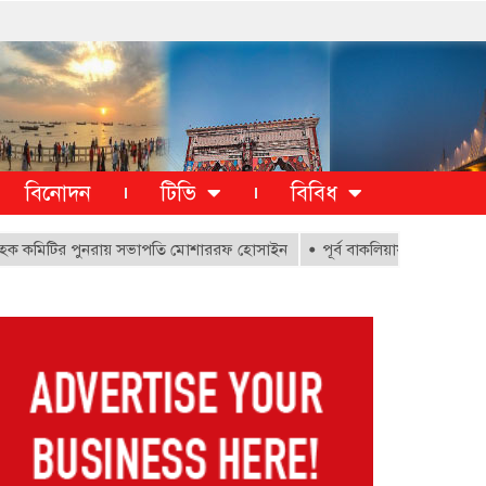
বিনোদন
টিভি
বিবিধ
ির পুনরায় সভাপতি মোশাররফ হোসাইন
পূর্ব বাকলিয়ায় ১০০০ ক্ষতিগ্রস্থ পরিব