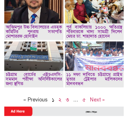
আজিমপুর উচ্চ বিদ্যালয়ের এডহক
পূর্ব বাকলিয়ায় ১০০০ ক্ষতিগ্রস্থ
কমিটির পুনরায় সভাপতি
পরিবারকে খাদ্য সামগ্রী দিলেন
মোশাররফ হোসাইন
মেয়র ডা. শাহাদাত হোসেন
চট্টগ্রাম বোর্ডের এইচএসসি-
১১ দফা দাবিতে চট্টগ্রামে প্রাইম
সমমান পরীক্ষা অনির্দিষ্টকালের
মুভার ট্রেইলার মালিকদের
জন্য স্থগিত
মানববন্ধন
« Previous
১
২
৩
…
৫
Next »