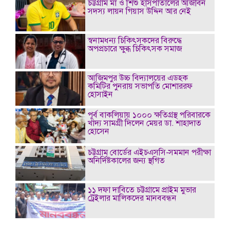
চট্টগ্রাম মা ও শিশু হাসপাতালের আজীবন
সদস্য লায়ন গিয়াস উদ্দিন আর নেই
স্বনামধন্য চিকিৎসকদের বিরুদ্ধে
অপপ্রচারে ক্ষুব্ধ চিকিৎসক সমাজ
আজিমপুর উচ্চ বিদ্যালয়ের এডহক
কমিটির পুনরায় সভাপতি মোশাররফ
হোসাইন
পূর্ব বাকলিয়ায় ১০০০ ক্ষতিগ্রস্থ পরিবারকে
খাদ্য সামগ্রী দিলেন মেয়র ডা. শাহাদাত
হোসেন
চট্টগ্রাম বোর্ডের এইচএসসি-সমমান পরীক্ষা
অনির্দিষ্টকালের জন্য স্থগিত
১১ দফা দাবিতে চট্টগ্রামে প্রাইম মুভার
ট্রেইলার মালিকদের মানববন্ধন