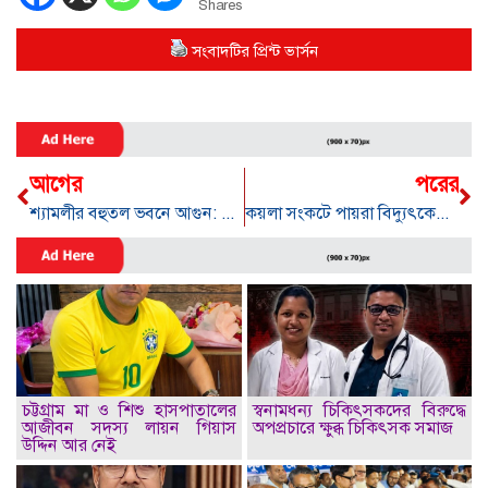
Shares
সংবাদটির প্রিন্ট ভার্সন
আগের
পরের
শ্যামলীর বহুতল ভবনে আগুন: নিয়ন্ত্রণে ১৩ ইউনিট
কয়লা সংকটে পায়রা বিদ্যুৎকেন্দ্রের উৎপাদন বন্ধ
চট্টগ্রাম মা ও শিশু হাসপাতালের
স্বনামধন্য চিকিৎসকদের বিরুদ্ধে
আজীবন সদস্য লায়ন গিয়াস
অপপ্রচারে ক্ষুব্ধ চিকিৎসক সমাজ
উদ্দিন আর নেই