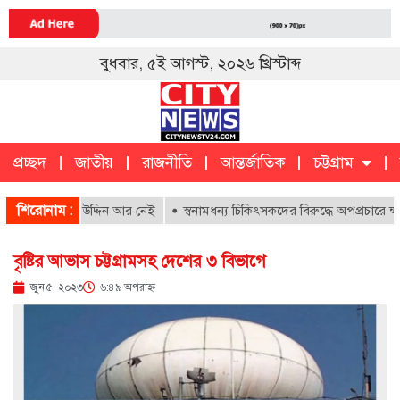
বুধবার, ৫ই আগস্ট, ২০২৬ খ্রিস্টাব্দ
প্রচ্ছদ
জাতীয়
রাজনীতি
আন্তর্জাতিক
চট্টগ্রাম
চট্টগ্রাম
ক
শিরোনাম :
ায়ন গিয়াস উদ্দিন আর নেই
স্বনামধন্য চিকিৎসকদের বিরুদ্ধে অপপ্রচারে ক্ষুব্
বৃষ্টির আভাস চট্টগ্রামসহ দেশের ৩ বিভাগে
জুন ৫, ২০২৩
৬:৪৯ অপরাহ্ণ