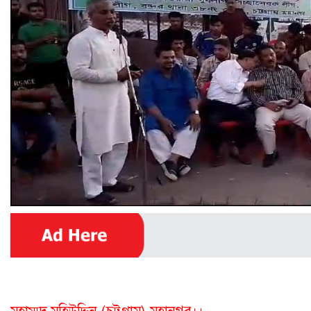
মুহাম্মদ মহিউদ্দিন (চট্টগ্রাম) মহানগর।।