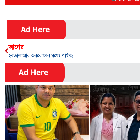
আগের
হরতাল আর অবরোধের মধ্যে পার্থক্য