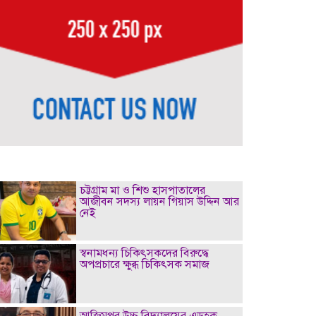
চট্টগ্রাম মা ও শিশু হাসপাতালের
আজীবন সদস্য লায়ন গিয়াস উদ্দিন আর
নেই
স্বনামধন্য চিকিৎসকদের বিরুদ্ধে
অপপ্রচারে ক্ষুব্ধ চিকিৎসক সমাজ
আজিমপুর উচ্চ বিদ্যালয়ের এডহক