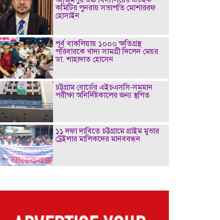
কমিটির পুনরায় সভাপতি মোশাররফ
হোসাইন
পূর্ব বাকলিয়ায় ১০০০ ক্ষতিগ্রস্থ
পরিবারকে খাদ্য সামগ্রী দিলেন মেয়র
ডা. শাহাদাত হোসেন
চট্টগ্রাম বোর্ডের এইচএসসি-সমমান
পরীক্ষা অনির্দিষ্টকালের জন্য স্থগিত
১১ দফা দাবিতে চট্টগ্রামে প্রাইম মুভার
ট্রেইলার মালিকদের মানববন্ধন