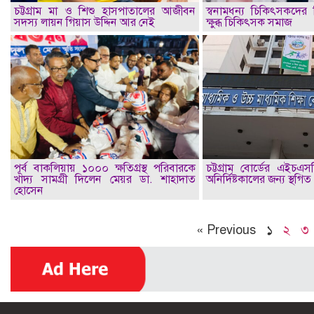
চট্টগ্রাম মা ও শিশু হাসপাতালের আজীবন
স্বনামধন্য চিকিৎসকদের ব
সদস্য লায়ন গিয়াস উদ্দিন আর নেই
ক্ষুব্ধ চিকিৎসক সমাজ
পূর্ব বাকলিয়ায় ১০০০ ক্ষতিগ্রস্থ পরিবারকে
চট্টগ্রাম বোর্ডের এইচএস
খাদ্য সামগ্রী দিলেন মেয়র ডা. শাহাদাত
অনির্দিষ্টকালের জন্য স্থগিত
হোসেন
« Previous
১
২
৩