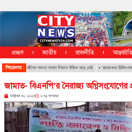
প্রচ্ছদ
জাতীয়
রাজনীতি
আন্তর্জা
শিরোনাম :
াতালের আজীবন সদস্য লায়ন গিয়াস উদ্দিন আর নেই
স্বনামধন্য চিকিৎসকদের বিরুদ
জামাত- বিএনপি’র নৈরাজ্য অগ্নিসংযোগের প
অক্টোবর ৩০, ২০২৩
৮:৩১ অপরাহ্ণ