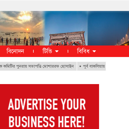
বিনোদন
টিভি
বিবিধ
ির পুনরায় সভাপতি মোশাররফ হোসাইন
পূর্ব বাকলিয়ায় ১০০০ ক্ষতিগ্রস্থ পরিবা