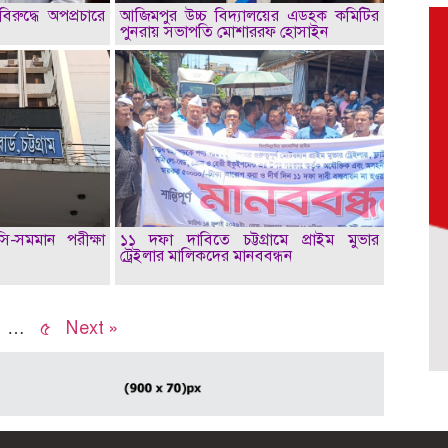
িরুদ্ধে অপপ্রচারে
আজিমপুর উচ্চ বিদ্যালয়ের এডহক কমিটির
পুনরায় সভাপতি মোশাররফ হোসাইন
সি-সমমান পরীক্ষা
১১ দফা দাবিতে চট্টগ্রামে প্রাইম মুভার
ট্রেইলার মালিকদের মানববন্ধন
…
৫
Next »