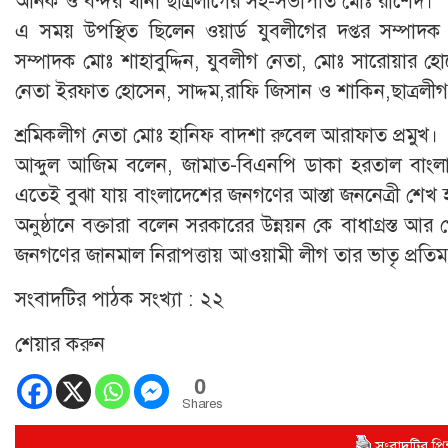
অনিক ও বন্দর থানা ছাত্রলীগের সহ-সভাপতি মোঃ রাশেদ।
এ সময় উপস্থিত ছিলেন ওয়ার্ড যুবলীগের দপ্তর সম্পাদক ন
সম্পাদক মোঃ শাহাবুদ্দিন, যুবলীগ নেতা, মোঃ সারোয়ার হোসে
নেতা ইরফাত হোসেন, সাদ্দম,রাফি জিসান ও শাকিন,ছাত্রল
শ্রমিকলীগ নেতা মোঃ হানিফ বাদশা রুবেল আরাফাত প্রমুখ।
আব্দুল আজিম বলেন, জামাত-বিএনপি ডাকা হরতাল বাংলাদেশে
এতেই বুঝা যায় বাংলাদেশের জনগণের আস্তা জননেত্রী শেখ 
অনুষ্ঠানে বক্তারা বলেন সরকারের উন্নয়ন কে বাধাগ্রস্ত আ
জনগণের জানমাল নিরাপত্তায় আওয়ামী লীগ তার ভাতৃ প্রতি
সংবাদটির পাঠক সংখ্যা :
২২
শেয়ার করুন
0
Shares
সংবাদটির প্রিন