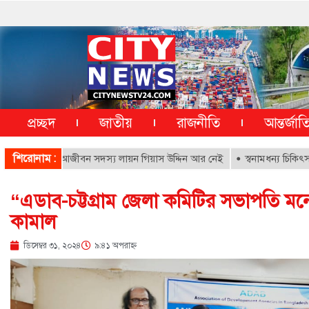
প্রচ্ছদ
জাতীয়
রাজনীতি
আন্তর্জা
শিরোনাম :
সপাতালের আজীবন সদস্য লায়ন গিয়াস উদ্দিন আর নেই
স্বনামধন্য চিকিৎসকদের বি
“এডাব-চট্টগ্রাম জেলা কমিটির সভাপতি মন
কামাল
ডিসেম্বর ৩১, ২০২৪
৯:৪১ অপরাহ্ণ