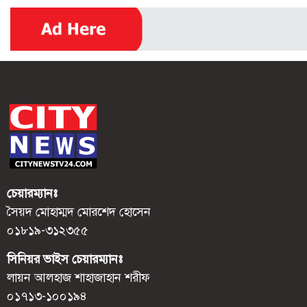
চেয়ারম্যানঃ
সৈয়দ মোহাম্মদ মোরশেদ হোসেন
০১৮১৯-৩১২৩৫৫
সিনিয়র ভাইস চেয়ারম্যানঃ
লায়ন আলহাজ শাহাজাহান শরীফ
০১৭১৩-১০০১৯৪