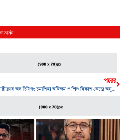
্ট ভার্সন
পরের
রোটারী ক্লাব অব চিটাগং চমাশিহা অটিজম ও শিশু বিকাশ কেন্দ্রে অনুদান প্রদান