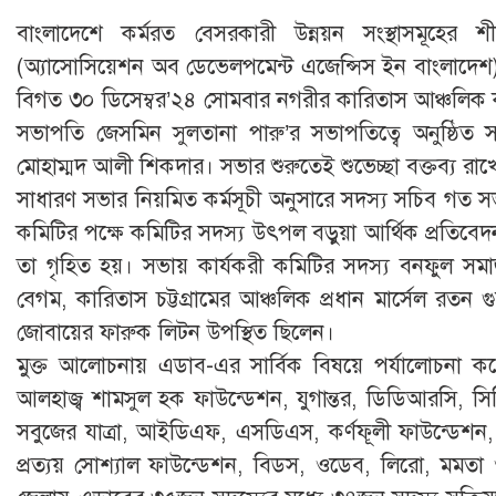
বাংলা‌দে‌শে কর্মরত বেসরকারী উন্নয়ন সংস্থাসমূ‌হের শ
(অ্যাসোসিয়েশন অব ডেভেলপমেন্ট এজেন্সিস ইন বাংলাদেশ) চট
বিগত ৩০ ডিসেম্বর’২৪ সোমবার নগরীর কারিতাস আঞ্চলিক কার্
সভাপতি জেসমিন সুলতানা পারু’র সভাপতিত্বে অনুষ্ঠিত
মোহাম্মদ আলী শিকদার। সভার শুরুতেই শুভেচ্ছা বক্তব্য রাখ
সাধারণ সভার নিয়মিত কর্মসূচী অনুসারে সদস্য সচিব গত সভ
কমিটির পক্ষে কমিটির সদস্য উৎপল বড়ুয়া আর্থিক প্রতিবেদন 
তা গৃহিত হয়। সভায় কার্যকরী কমিটির সদস্য বনফুল সমাজ 
বেগম, কারিতাস চট্টগ্রামের আঞ্চলিক প্রধান মার্সেল রতন গ
জোবায়ের ফারুক লিটন উপস্থিত ছিলেন।
মুক্ত আলোচনায় এডাব-এর সার্বিক বিষয়ে পর্যালোচনা করেন
আলহাজ্ব শামসুল হক ফাউন্ডেশন, যুগান্তর, ডিডিআরসি, স
সবুজের যাত্রা, আইডিএফ, এসডিএস, কর্ণফূলী ফাউন্ডেশন, 
প্রত্যয় সোশ্যাল ফাউন্ডেশন, বিডস, ওডেব, লিরো, মমতা ও দৃ