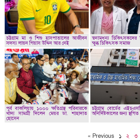
চট্টগ্রাম মা ও শিশু হাসপাতালের আজীবন
স্বনামধন্য চিকিৎসকদের ব
সদস্য লায়ন গিয়াস উদ্দিন আর নেই
ক্ষুব্ধ চিকিৎসক সমাজ
পূর্ব বাকলিয়ায় ১০০০ ক্ষতিগ্রস্থ পরিবারকে
চট্টগ্রাম বোর্ডের এইচএস
খাদ্য সামগ্রী দিলেন মেয়র ডা. শাহাদাত
অনির্দিষ্টকালের জন্য স্থগিত
হোসেন
« Previous
১
২
৩