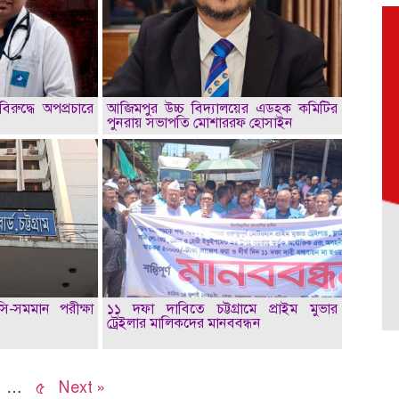
িরুদ্ধে অপপ্রচারে
আজিমপুর উচ্চ বিদ্যালয়ের এডহক কমিটির
পুনরায় সভাপতি মোশাররফ হোসাইন
সি-সমমান পরীক্ষা
১১ দফা দাবিতে চট্টগ্রামে প্রাইম মুভার
ট্রেইলার মালিকদের মানববন্ধন
…
৫
Next »