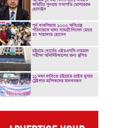
কমিটির পুনরায় সভাপতি মোশাররফ
হোসাইন
পূর্ব বাকলিয়ায় ১০০০ ক্ষতিগ্রস্থ
পরিবারকে খাদ্য সামগ্রী দিলেন মেয়র
ডা. শাহাদাত হোসেন
চট্টগ্রাম বোর্ডের এইচএসসি-সমমান
পরীক্ষা অনির্দিষ্টকালের জন্য স্থগিত
১১ দফা দাবিতে চট্টগ্রামে প্রাইম মুভার
ট্রেইলার মালিকদের মানববন্ধন