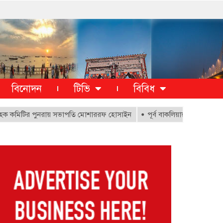
বিনোদন
টিভি
বিবিধ
িটির পুনরায় সভাপতি মোশাররফ হোসাইন
পূর্ব বাকলিয়ায় ১০০০ ক্ষতিগ্রস্থ পর