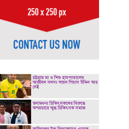
চট্টগ্রাম মা ও শিশু হাসপাতালের
আজীবন সদস্য লায়ন গিয়াস উদ্দিন আর
নেই
স্বনামধন্য চিকিৎসকদের বিরুদ্ধে
অপপ্রচারে ক্ষুব্ধ চিকিৎসক সমাজ
আজিমপুর উচ্চ বিদ্যালয়ের এডহক