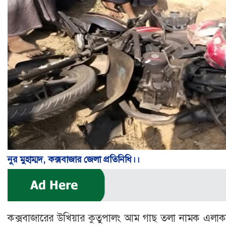
নুর মুহাম্মদ, কক্সবাজার জেলা প্রতিনিধি।।
কক্সবাজারের উখিয়ার কুতুপালং আম গাছ তলা নামক এলাকা