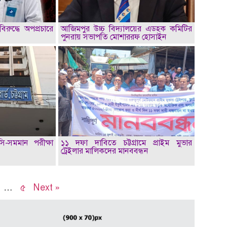
িরুদ্ধে অপপ্রচারে
আজিমপুর উচ্চ বিদ্যালয়ের এডহক কমিটির
পুনরায় সভাপতি মোশাররফ হোসাইন
সি-সমমান পরীক্ষা
১১ দফা দাবিতে চট্টগ্রামে প্রাইম মুভার
ট্রেইলার মালিকদের মানববন্ধন
…
৫
Next »