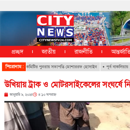
প্রচ্ছদ
জাতীয়
রাজনীতি
আন্তর্জা
শিরোনাম :
র এডহক কমিটির পুনরায় সভাপতি মোশাররফ হোসাইন
পূর্ব বাকলিয়ায় ১০০০ ক্ষ
উখিয়ায় ট্রাক ও মোটরসাইকেলের সংঘর্ষে 
জানুয়ারি ৯, ২০২৫
৪:১০ অপরাহ্ণ