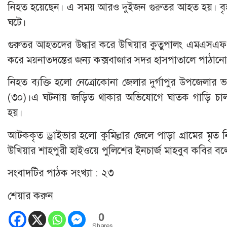
নিহত হয়েছেন। এ সময় আরও দুইজন গুরুতর আহত হয়। বৃহস্প
ঘটে।
গুরুতর আহতদের উদ্ধার করে উখিয়ার কুতুপালং এমএসএফ হ
করে ময়নাতদন্তের জন্য কক্সবাজার সদর হাসপাতালে পাঠান
নিহত ব্যক্তি হলো নেত্রোকোনা জেলার দুর্গাপুর উপজেলার
(৩০)।এ ঘটনায় জড়িত থাকার অভিযোগে ঘাতক গাড়ি চাল
হয়।
আটককৃত ড্রাইভার হলো কুমিল্লার জেলে পাড়া গ্রামের মৃত নিবার
উখিয়ার শাহপুরী হাইওয়ে পুলিশের ইনচার্জ মাহবুব কবির বল
সংবাদটির পাঠক সংখ্যা :
২৩
শেয়ার করুন
0
Shares