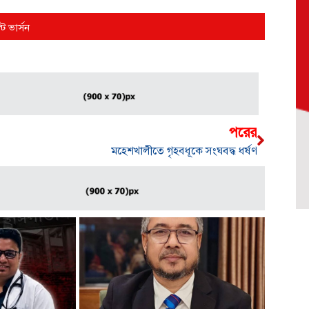
্ট ভার্সন
পরের
মহেশখালীতে গৃহবধূকে সংঘবদ্ধ ধর্ষণ