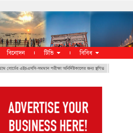
বিনোদন
টিভি
বিবিধ
র্ডের এইচএসসি-সমমান পরীক্ষা অনির্দিষ্টকালের জন্য স্থগিত
১১ দফা দাবিতে চট্টগ্