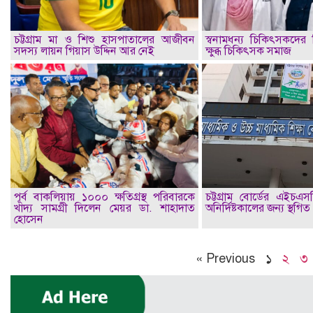
চট্টগ্রাম মা ও শিশু হাসপাতালের আজীবন
স্বনামধন্য চিকিৎসকদের ব
সদস্য লায়ন গিয়াস উদ্দিন আর নেই
ক্ষুব্ধ চিকিৎসক সমাজ
পূর্ব বাকলিয়ায় ১০০০ ক্ষতিগ্রস্থ পরিবারকে
চট্টগ্রাম বোর্ডের এইচএস
খাদ্য সামগ্রী দিলেন মেয়র ডা. শাহাদাত
অনির্দিষ্টকালের জন্য স্থগিত
হোসেন
« Previous
১
২
৩