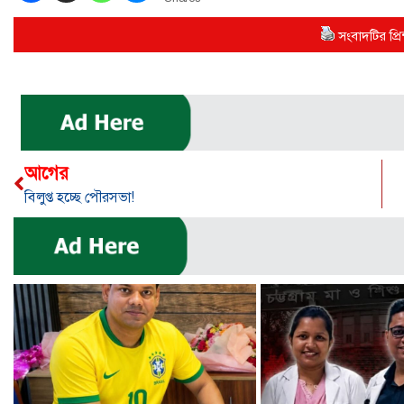
সংবাদটির প্রিন
আগের
বিলুপ্ত হচ্ছে পৌরসভা!