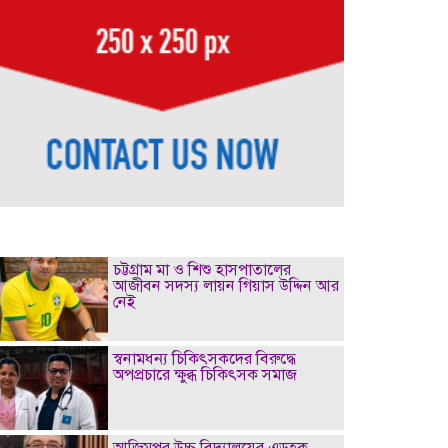
চট্টগ্রাম মা ও শিশু হাসপাতালের
আজীবন সদস্য লায়ন গিয়াস উদ্দিন আর
নেই
স্বনামধন্য চিকিৎসকদের বিরুদ্ধে
অপপ্রচারে ক্ষুব্ধ চিকিৎসক সমাজ
আজিমপুর উচ্চ বিদ্যালয়ের এডহক