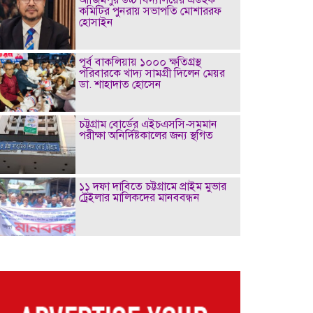
কমিটির পুনরায় সভাপতি মোশাররফ
হোসাইন
পূর্ব বাকলিয়ায় ১০০০ ক্ষতিগ্রস্থ
পরিবারকে খাদ্য সামগ্রী দিলেন মেয়র
ডা. শাহাদাত হোসেন
চট্টগ্রাম বোর্ডের এইচএসসি-সমমান
পরীক্ষা অনির্দিষ্টকালের জন্য স্থগিত
১১ দফা দাবিতে চট্টগ্রামে প্রাইম মুভার
ট্রেইলার মালিকদের মানববন্ধন