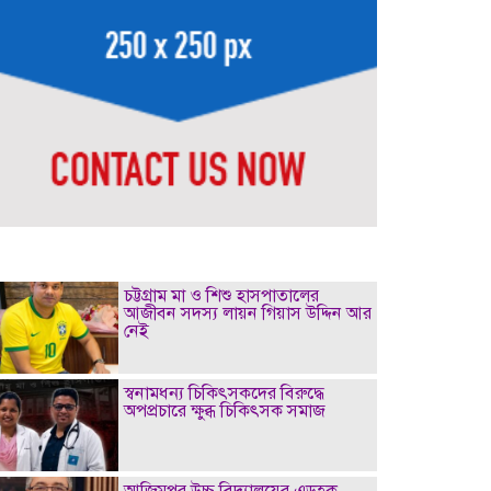
চট্টগ্রাম মা ও শিশু হাসপাতালের
আজীবন সদস্য লায়ন গিয়াস উদ্দিন আর
নেই
স্বনামধন্য চিকিৎসকদের বিরুদ্ধে
অপপ্রচারে ক্ষুব্ধ চিকিৎসক সমাজ
আজিমপুর উচ্চ বিদ্যালয়ের এডহক