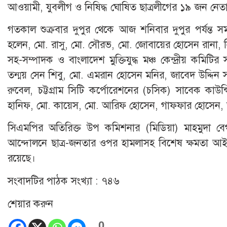
আওয়ামী, যুবলীগ ও নিষিদ্ধ ঘোষিত ছাত্রলীগের ১৯ জন নেতাকর
গতকাল শুক্রবার দুপুর থেকে আজ শনিবার দুপুর পর্যন্ত সময়ে
হলেন, মো. রাসু, মো. সৌরভ, মো. জোবায়ের হোসেন রানা, নিষিদ
সহ-সম্পাদক ও বাংলাদেশ মুক্তিযুদ্ধ মঞ্চ কেন্দ্রীয় কমিট
তন্ময় সেন শিবু, মো. এমরান হোসেন মনির, জাবেদ উদ্দিন সা
রুবেল, চট্টগ্রাম সিটি কর্পোরেশনের (চসিক) সাবেক কাউ
হানিফ, মো. কায়েস, মো. আরিফ হোসেন, গাফফার হোসেন, 
সিএমপির অতিরিক্ত উপ কমিশনার (মিডিয়া) মাহমুদা বেগম
আন্দোলনে ছাত্র-জনতার ওপর হামলাসহ বিশেষ ক্ষমতা আই
রয়েছে।
সংবাদটির পাঠক সংখ্যা :
৭৪৬
শেয়ার করুন
0