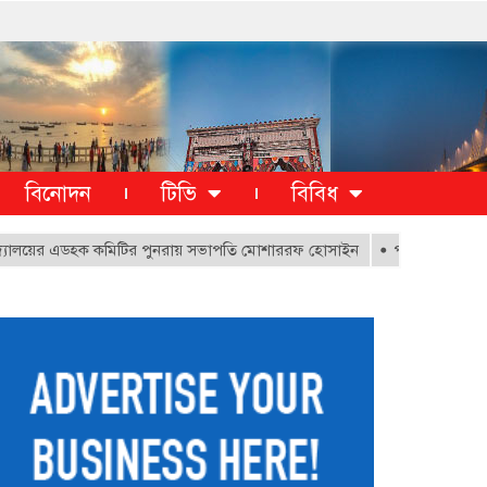
বিনোদন
টিভি
বিবিধ
য়ের এডহক কমিটির পুনরায় সভাপতি মোশাররফ হোসাইন
পূর্ব বাকলিয়ায় ১০০০ ক্