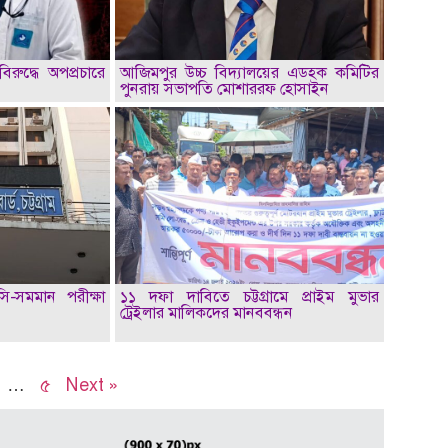
িরুদ্ধে অপপ্রচারে
আজিমপুর উচ্চ বিদ্যালয়ের এডহক কমিটির
পুনরায় সভাপতি মোশাররফ হোসাইন
সি-সমমান পরীক্ষা
১১ দফা দাবিতে চট্টগ্রামে প্রাইম মুভার
ট্রেইলার মালিকদের মানববন্ধন
…
৫
Next »