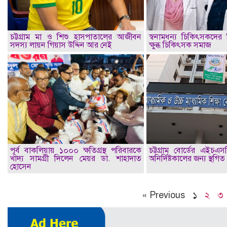
চট্টগ্রাম মা ও শিশু হাসপাতালের আজীবন
স্বনামধন্য চিকিৎসকদের ব
সদস্য লায়ন গিয়াস উদ্দিন আর নেই
ক্ষুব্ধ চিকিৎসক সমাজ
পূর্ব বাকলিয়ায় ১০০০ ক্ষতিগ্রস্থ পরিবারকে
চট্টগ্রাম বোর্ডের এইচএস
খাদ্য সামগ্রী দিলেন মেয়র ডা. শাহাদাত
অনির্দিষ্টকালের জন্য স্থগিত
হোসেন
« Previous
১
২
৩