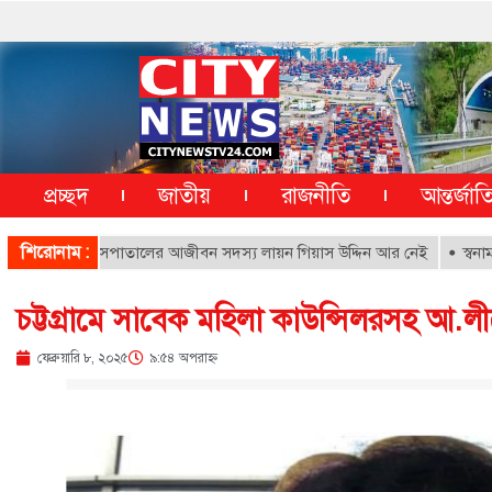
প্রচ্ছদ
জাতীয়
রাজনীতি
আন্তর্জা
শিরোনাম :
মা ও শিশু হাসপাতালের আজীবন সদস্য লায়ন গিয়াস উদ্দিন আর নেই
স্বনামধন্য চ
চট্টগ্রামে সাবেক মহিলা কাউন্সিলরসহ আ.লীগে
ফেব্রুয়ারি ৮, ২০২৫
৯:৫৪ অপরাহ্ণ