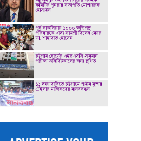
কমিটির পুনরায় সভাপতি মোশাররফ
হোসাইন
পূর্ব বাকলিয়ায় ১০০০ ক্ষতিগ্রস্থ
পরিবারকে খাদ্য সামগ্রী দিলেন মেয়র
ডা. শাহাদাত হোসেন
চট্টগ্রাম বোর্ডের এইচএসসি-সমমান
পরীক্ষা অনির্দিষ্টকালের জন্য স্থগিত
১১ দফা দাবিতে চট্টগ্রামে প্রাইম মুভার
ট্রেইলার মালিকদের মানববন্ধন