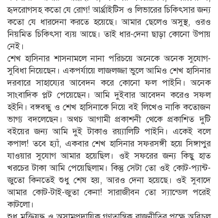
হৃদরোগসহ কতো যে রোগ! আর্থ্রাইটিস ও লিভারের চিকিৎসার জন্য
কতো যে ধারদেনা করতে হয়েছে। আমার ছেলেও অসুস্থ, ওরও
নিয়মিত চিকিৎসা ব্যয় আছে। তাই ধার-দেনা ছাড়া কোনো উপায়
নেই।
শেখ হাসিনার শাসনামলে নানা পরিচয়ে অনেকে অনেক সুযোগ-
সুবিধা নিয়েছেন। একপর্যায়ে লাজলজ্জা ভুলে আমিও শেখ হাসিনার
দরবারে সাহায্যের আবেদন করে কোনো ফল পাইনি। অনেক
সাংবাদিক প্লট পেয়েছেন। আমি দুইবার আবেদন করেও সফল
হইনি। বঙ্গবন্ধু ও শেখ হাসিনাকে নিয়ে বই লিখেও নাকি কতোজন
ভাগ্য বদলেছেন। অথচ আগামী প্রকাশনী থেকে প্রকাশিত দুটি
বইয়ের জন্য আমি দুই টাকাও রয়্যালিটি পাইনি। একেই বলে
কপাল! তবে হ্যাঁ, একবার শেখ হাসিনার সফরসঙ্গী হয়ে সিঙ্গাপুর
যাওয়ার সুযোগ আমার হয়েছিল। ওই সফরের জন্য কিছু হাত
খরচের টাকা আমি পেয়েছিলাম। কিন্তু সেটা তো ওই কোট-প্যান্ট-
জুতো কিনতেই শুধু শেষ হয়, আরও দেনা হয়েছে। ওই সুবাদে
আমার কোট-টাই-জুতা কেনা! সারাজীবন তো স্যান্ডেল পরেই
কাটলো।
শুধু মুক্তিযুদ্ধ ও অসামপ্রদায়িক গণতান্ত্রিক রাজনীতির পক্ষে অবিচল