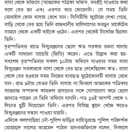
বাসা থেকে অফিসে (আজকের পত্রিকা অফিস, বনশ্রী) যাওয়ার কথা
বলে বের হন এবং এরপর আর ফেরেননি। সে সময় তিনি
মোবাইল ফোন বাসায় রেখে যান। সিসিটিভি ফুটেজে দেখা গেছে,
বাড়ি থেকে বের হয়ে তিনি রাজধানীর মালিবাগের ফরচুন মার্কেটের
সামনে থেকে একটি বাইকে ওঠেন। এরপর থেকেই নিখোঁজ ছিলেন
তিনি।
বৃহস্পতিবার রাতে বিভুরঞ্জনের ছেলে ঋত সরকার রমনা থানায়
একটি সাধারণ ডায়েরি (জিডি) করেন। এতে উল্লেখ করা হয়-
সবশেষ বৃহস্পতিবার সকাল ১০টায় অফিসে যাওয়ার সময় বাবা
বিভুরঞ্জন সরকারকে বাসা থেকে বের হতে দেখেছিলেন ঋত। বাসা
থেকে বের হওয়ার সময় নিজের ব্যবহৃত মুঠোফোনটি বাসায় রেখে
যান। রাত ৯টার ভেতর তিনি বাসায় না ফিরলে আজকের পত্রিকার
ভারপ্রাপ্ত সম্পাদক কামরুল হাসানের সঙ্গে যোগাযোগ করে ছেলে
জানতে পারেন যে তিনি অফিসে যাননি। গত ১৬ই আগস্ট থেকে ৭
দিনের ছুটি নিয়েছেন তিনি। এরপর বিভিন্ন স্থানে খোঁজ করেও
বিভুরঞ্জনের সন্ধান পাওয়া যায়নি।
এদিকে কলাগাছিয়া নৌ-পুলিশ ফাঁড়ির দায়িত্বপ্রাপ্ত পুলিশ পরিদর্শক
মোহাম্মদ সালেহ আহমেদ পাঠান মানবজমিনকে বলেন, বিকালে