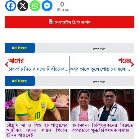
0
Shares
সংবাদটির প্রিন্ট ভার্সন
আগের
পরের
চার-পাঁচ দিনের মধ্যে নির্বাচনের তারিখ ঘোষণা’
কবর থেকে তুলে পোড়ানো হলো ‘নুরাল পাগলা’র লাশ
চট্টগ্রাম মা ও শিশু হাসপাতালের
স্বনামধন্য চিকিৎসকদের বিরুদ্ধে
আজীবন সদস্য লায়ন গিয়াস
অপপ্রচারে ক্ষুব্ধ চিকিৎসক সমাজ
উদ্দিন আর নেই