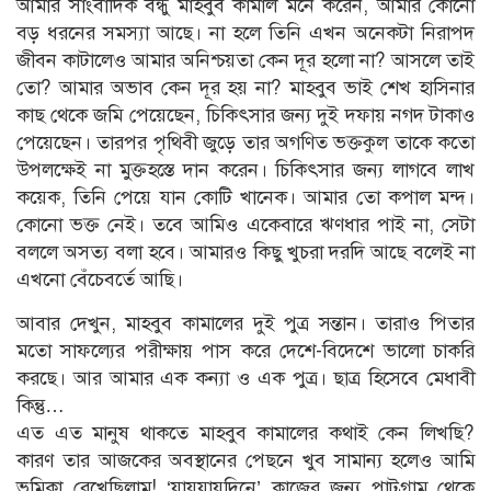
আমার সাংবাদিক বন্ধু মাহবুব কামাল মনে করেন, আমার কোনো
বড় ধরনের সমস্যা আছে। না হলে তিনি এখন অনেকটা নিরাপদ
জীবন কাটালেও আমার অনিশ্চয়তা কেন দূর হলো না? আসলে তাই
তো? আমার অভাব কেন দূর হয় না? মাহবুব ভাই শেখ হাসিনার
কাছ থেকে জমি পেয়েছেন, চিকিৎসার জন্য দুই দফায় নগদ টাকাও
পেয়েছেন। তারপর পৃথিবী জুড়ে তার অগণিত ভক্তকুল তাকে কতো
উপলক্ষেই না মুক্তহস্তে দান করেন। চিকিৎসার জন্য লাগবে লাখ
কয়েক, তিনি পেয়ে যান কোটি খানেক। আমার তো কপাল মন্দ।
কোনো ভক্ত নেই। তবে আমিও একেবারে ঋণধার পাই না, সেটা
বললে অসত্য বলা হবে। আমারও কিছু খুচরা দরদি আছে বলেই না
এখনো বেঁচেবর্তে আছি।
আবার দেখুন, মাহবুব কামালের দুই পুত্র সন্তান। তারাও পিতার
মতো সাফল্যের পরীক্ষায় পাস করে দেশে-বিদেশে ভালো চাকরি
করছে। আর আমার এক কন্যা ও এক পুত্র। ছাত্র হিসেবে মেধাবী
কিন্তু…
এত এত মানুষ থাকতে মাহবুব কামালের কথাই কেন লিখছি?
কারণ তার আজকের অবস্থানের পেছনে খুব সামান্য হলেও আমি
ভূমিকা রেখেছিলাম! ‘যায়যায়দিনে’ কাজের জন্য পাটগ্রাম থেকে