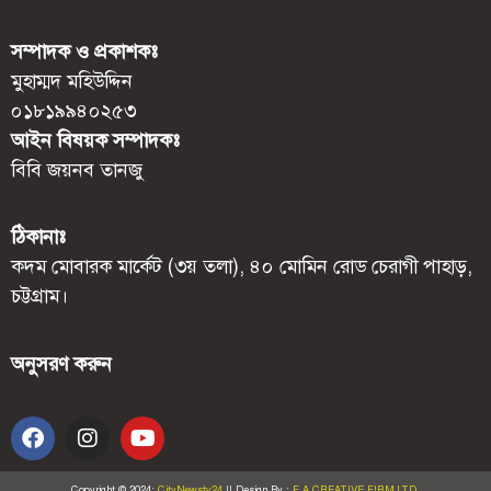
সম্পাদক ও প্রকাশকঃ
মুহাম্মদ মহিউদ্দিন
০১৮১৯৯৪০২৫৩
আইন বিষয়ক সম্পাদকঃ
বিবি জয়নব তানজু
ঠিকানাঃ
কদম মোবারক মার্কেট (৩য় তলা), ৪০ মোমিন রোড চেরাগী পাহাড়,
চট্টগ্রাম।
অনুসরণ করুন
Copyright © 2024:
CityNewstv24
II
Design By :
F.A.CREATIVE FIRM LTD.