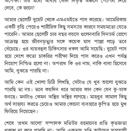
অপেক্ষা। এর মধ্যে আবার কোন নিভৃত অঞ্চলে পোস্টিং দিয়ে
দেবে, কে জানে!
আমার ছেলেটি বুয়েট থেকে এমএমইতে পাস করেছে। আমেরিকায়
একটি বৃত্তি পেয়েও শারীরিক কিছু সমস্যার কারণে সময়মতো যেতে
পারেনি। আমার ছেলেটি চার বছর বয়সে গুলেনবারি সিনডর্ম রোগে
আক্রান্ত হয়ে জীবনমৃত্যুর সঙ্গে কয়েক মাস পাঞ্জা লড়ে তবে
বেঁচেছে। ওর ব্যয়বহুল চিকিৎসার ধকল আমি সয়েছি। বুয়েট পাস
হয়ে দেশে কতো চাকরির পরীক্ষা দিয়ে পাস করেও এখন পর্যন্ত
নিয়োগ নিশ্চিত হলো না। অপরাধ কি ওর নাম, নাকি বাবা হিসেবে
আমি, বুঝতে পারছি না।
আমি কেন এই খোলা চিঠি লিখছি, সেটাও যে খুব ভালো বুঝতে
পারছি তা নয়। তবে কয়দিন ধরে আমার কান কেন যেন কু-ডাক
শুনছে। মনটাও কেমন অস্থির অস্থির লাগছে। মাহবুব কামাল কিছু
অর্থ সাহায্য করতে চেয়েও আমার কোনো ব্যবহারে কুপিত হয়ে মুখ
ফিরিয়ে নিয়েছেন।
শেষে ‘প্রথম আলো’ সম্পাদক মতিউর রহমানের প্রতি কৃতজ্ঞতা
প্রকাশ না করে পারছি না। আমি একতায় মতি ভাইয়ের সহযোগী