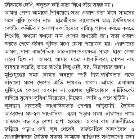
জীবনকে দেখি, অনুভব করি-সত্য লিখে বাঁচা সহজ নয়।
আমার পেশা আমাকে শিখিয়েছে-সত্য প্রকাশ করা মানে সাহসের
সঙ্গে ঝুঁঁকি নেবার নাম। ছাত্রজীবনে বাংলাদেশ ছাত্র ইউনিয়নের
কেন্দ্রীয় কমিটির সহ-সম্পাদক হিসেবে দায়িত্ব পালন করতে করতে
শিখেছি, কখনো কখনো নাম গোপন রাখতেই হয়। সত্য প্রকাশ
করতে গেলে জীবন ঝুঁকির মধ্যে ফেলা প্রয়োজন হয়। এরশাদের
আমল, নানা রাজনৈতিক আন্দোলন-সবক্ষেত্রে সাহস ছাড়া লেখা
সম্ভব ছিল না। আমরা, আমার মতো সাংবাদিকরা, গোপন নাম
ব্যবহার করেছি, তাতে স্বার্থের কিছু নেই, বরং নিরাপত্তার জন্য।
মুক্তিযুদ্ধের সময় আমার অবস্থান স্পষ্ট ছিল-স্বাধীনতার পক্ষে
দাঁড়ানো মানে দেশের প্রতি দায়বদ্ধ থাকা। আমার এলাকায়
মুক্তিযুদ্ধে কোনো অবদান না রেখেও মুক্তিযোদ্ধার সার্টিফিকেট
বাগিয়ে সুযোগ-সুবিধা নিয়েছেন, নিচ্ছেন। আমি ও পথে হাঁটিনি।
স্কুলছাত্র থাকতেই সাংবাদিকতার পেশায় জড়িয়েছি। দৈনিক
আজাদের মফস্বল সাংবাদিক। স্কুলে পড়ার সময় আমাদের নামে
আজাদে বড় বড় লেখা ছাপা হয়েছে। আবার বাম রাজনীতিতে
জড়িয়ে পড়াও সেই স্কুল থেকেই। রাজনৈতিক আদর্শবোধ ও
সাংবাদিকতার নৈতিক সততা আমাকে ব্যক্তিগত সুখভোগের জন্য