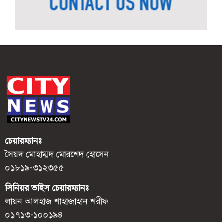
চেয়ারম্যানঃ
সৈয়দ মোহাম্মদ মোরশেদ হোসেন
০১৮১৯-৩১২৩৫৫
সিনিয়র ভাইস চেয়ারম্যানঃ
লায়ন আলহাজ শাহাজাহান শরীফ
০১৭১৩-১০০১৯৪