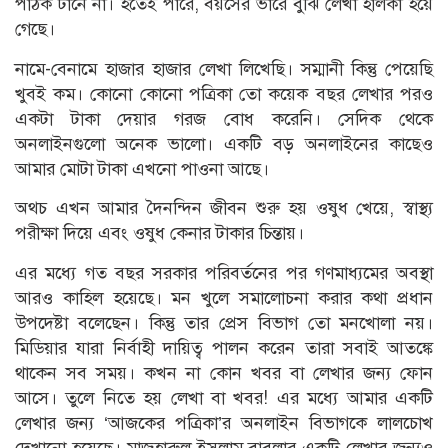
পাঠক টানে না। হতেই পারে, বয়সের ভারে বুঝি লেখা হালকা হয়ে
গেছে।
নামে-বেনামে হাজার হাজার লেখা লিখেছি। সম্মানী কিন্তু পেয়েছি
খুবই কম। কোনো কোনো পত্রিকা তো কয়েক বছর লেখার পরও
একটা টাকা দেয়ার গরজ বোধ করেনি। সেদিক থেকে
অনলাইনগুলো অনেক ভালো। একটি বড় অনলাইনের কাছেও
আমার মোটা টাকা এখনো পাওনা আছে।
অথচ এখন আমার দৈনন্দিন জীবন শুরু হয় ওষুধ খেয়ে, স্বাস্থ্য
পরীক্ষা দিয়ে এবং ওষুধ কেনার টাকার চিন্তায়।
এর মধ্যে গত বছর সরকার পরিবর্তনের পর গণমাধ্যমের অবস্থা
আরও কাহিল হয়েছে। মন খুলে সমালোচনা করার কথা প্রধান
উপদেষ্টা বলেছেন। কিন্তু তার প্রেস বিভাগ তো মনখোলা নয়।
মিডিয়ার যারা নির্বাহী দায়িত্ব পালন করেন তারা সবাই আতঙ্কে
থাকেন সব সময়। কখন না কোন খবর বা লেখার জন্য ফোন
আসে। তুলে নিতে হয় লেখা বা খবর! এর মধ্যে আমার একটি
লেখার জন্য ‘আজকের পত্রিকা’র অনলাইন বিভাগকে লালচোখ
দেখানো হয়েছে। মাজহারুল ইসলাম বাবলার একটি লেখার জন্যও