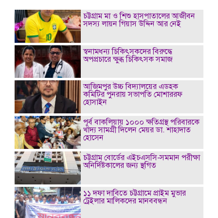
চট্টগ্রাম মা ও শিশু হাসপাতালের আজীবন
সদস্য লায়ন গিয়াস উদ্দিন আর নেই
স্বনামধন্য চিকিৎসকদের বিরুদ্ধে
অপপ্রচারে ক্ষুব্ধ চিকিৎসক সমাজ
আজিমপুর উচ্চ বিদ্যালয়ের এডহক
কমিটির পুনরায় সভাপতি মোশাররফ
হোসাইন
পূর্ব বাকলিয়ায় ১০০০ ক্ষতিগ্রস্থ পরিবারকে
খাদ্য সামগ্রী দিলেন মেয়র ডা. শাহাদাত
হোসেন
চট্টগ্রাম বোর্ডের এইচএসসি-সমমান পরীক্ষা
অনির্দিষ্টকালের জন্য স্থগিত
১১ দফা দাবিতে চট্টগ্রামে প্রাইম মুভার
ট্রেইলার মালিকদের মানববন্ধন