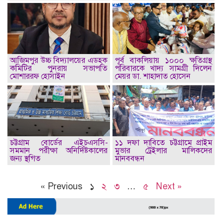
আজিমপুর উচ্চ বিদ্যালয়ের এডহক
পূর্ব বাকলিয়ায় ১০০০ ক্ষতিগ্রস্থ
কমিটির পুনরায় সভাপতি
পরিবারকে খাদ্য সামগ্রী দিলেন
মোশাররফ হোসাইন
মেয়র ডা. শাহাদাত হোসেন
চট্টগ্রাম বোর্ডের এইচএসসি-
১১ দফা দাবিতে চট্টগ্রামে প্রাইম
সমমান পরীক্ষা অনির্দিষ্টকালের
মুভার ট্রেইলার মালিকদের
জন্য স্থগিত
মানববন্ধন
« Previous
১
২
৩
…
৫
Next »