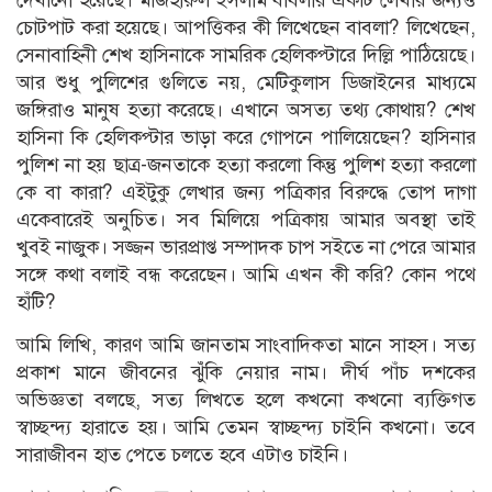
চোটপাট করা হয়েছে। আপত্তিকর কী লিখেছেন বাবলা? লিখেছেন,
সেনাবাহিনী শেখ হাসিনাকে সামরিক হেলিকপ্টারে দিল্লি পাঠিয়েছে।
আর শুধু পুলিশের গুলিতে নয়, মেটিকুলাস ডিজাইনের মাধ্যমে
জঙ্গিরাও মানুষ হত্যা করেছে। এখানে অসত্য তথ্য কোথায়? শেখ
হাসিনা কি হেলিকপ্টার ভাড়া করে গোপনে পালিয়েছেন? হাসিনার
পুলিশ না হয় ছাত্র-জনতাকে হত্যা করলো কিন্তু পুলিশ হত্যা করলো
কে বা কারা? এইটুকু লেখার জন্য পত্রিকার বিরুদ্ধে তোপ দাগা
একেবারেই অনুচিত। সব মিলিয়ে পত্রিকায় আমার অবস্থা তাই
খুবই নাজুক। সজ্জন ভারপ্রাপ্ত সম্পাদক চাপ সইতে না পেরে আমার
সঙ্গে কথা বলাই বন্ধ করেছেন। আমি এখন কী করি? কোন পথে
হাঁটি?
আমি লিখি, কারণ আমি জানতাম সাংবাদিকতা মানে সাহস। সত্য
প্রকাশ মানে জীবনের ঝুঁঁকি নেয়ার নাম। দীর্ঘ পাঁচ দশকের
অভিজ্ঞতা বলছে, সত্য লিখতে হলে কখনো কখনো ব্যক্তিগত
স্বাচ্ছন্দ্য হারাতে হয়। আমি তেমন স্বাচ্ছন্দ্য চাইনি কখনো। তবে
সারাজীবন হাত পেতে চলতে হবে এটাও চাইনি।