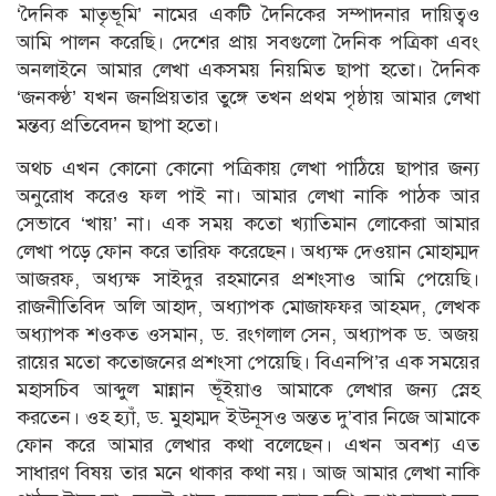
‘দৈনিক মাতৃভূমি’ নামের একটি দৈনিকের সম্পাদনার দায়িত্বও
আমি পালন করেছি। দেশের প্রায় সবগুলো দৈনিক পত্রিকা এবং
অনলাইনে আমার লেখা একসময় নিয়মিত ছাপা হতো। দৈনিক
‘জনকণ্ঠ’ যখন জনপ্রিয়তার তুঙ্গে তখন প্রথম পৃষ্ঠায় আমার লেখা
মন্তব্য প্রতিবেদন ছাপা হতো।
অথচ এখন কোনো কোনো পত্রিকায় লেখা পাঠিয়ে ছাপার জন্য
অনুরোধ করেও ফল পাই না। আমার লেখা নাকি পাঠক আর
সেভাবে ‘খায়’ না। এক সময় কতো খ্যাতিমান লোকেরা আমার
লেখা পড়ে ফোন করে তারিফ করেছেন। অধ্যক্ষ দেওয়ান মোহাম্মদ
আজরফ, অধ্যক্ষ সাইদুর রহমানের প্রশংসাও আমি পেয়েছি।
রাজনীতিবিদ অলি আহাদ, অধ্যাপক মোজাফফর আহমদ, লেখক
অধ্যাপক শওকত ওসমান, ড. রংগলাল সেন, অধ্যাপক ড. অজয়
রায়ের মতো কতোজনের প্রশংসা পেয়েছি। বিএনপি’র এক সময়ের
মহাসচিব আব্দুল মান্নান ভূঁইয়াও আমাকে লেখার জন্য স্নেহ
করতেন। ওহ হ্যাঁ, ড. মুহাম্মদ ইউনূসও অন্তত দু’বার নিজে আমাকে
ফোন করে আমার লেখার কথা বলেছেন। এখন অবশ্য এত
সাধারণ বিষয় তার মনে থাকার কথা নয়। আজ আমার লেখা নাকি