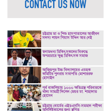
চট্টগ্রাম মা ও শিশু হাসপাতালের আজীবন
সদস্য লায়ন গিয়াস উদ্দিন আর নেই
স্বনামধন্য চিকিৎসকদের বিরুদ্ধে
অপপ্রচারে ক্ষুব্ধ চিকিৎসক সমাজ
আজিমপুর উচ্চ বিদ্যালয়ের এডহক
কমিটির পুনরায় সভাপতি মোশাররফ
হোসাইন
পূর্ব বাকলিয়ায় ১০০০ ক্ষতিগ্রস্থ পরিবারকে
খাদ্য সামগ্রী দিলেন মেয়র ডা. শাহাদাত
হোসেন
চট্টগ্রাম বোর্ডের এইচএসসি-সমমান পরীক্ষা
অনির্দিষ্টকালের জন্য স্থগিত