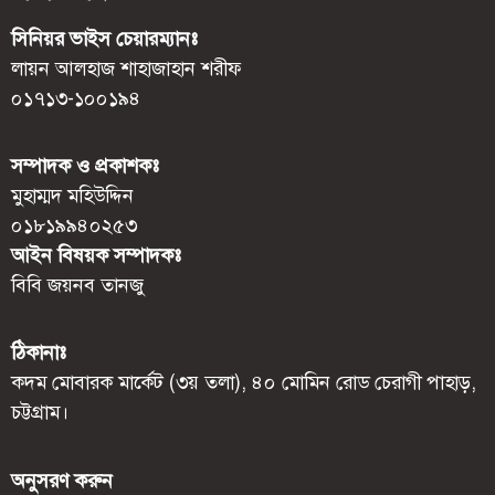
সিনিয়র ভাইস চেয়ারম্যানঃ
লায়ন আলহাজ শাহাজাহান শরীফ
০১৭১৩-১০০১৯৪
সম্পাদক ও প্রকাশকঃ
মুহাম্মদ মহিউদ্দিন
০১৮১৯৯৪০২৫৩
আইন বিষয়ক সম্পাদকঃ
বিবি জয়নব তানজু
ঠিকানাঃ
কদম মোবারক মার্কেট (৩য় তলা), ৪০ মোমিন রোড চেরাগী পাহাড়,
চট্টগ্রাম।
অনুসরণ করুন