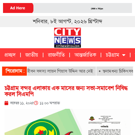
শনিবার, ৮ই আগস্ট, ২০২৬ খ্রিস্টাব্দ
প্রচ্ছদ
জাতীয়
রাজনীতি
আন্তর্জাতিক
চট্টগ্রাম
চট্টগ্রাম
ক
শিরোনাম :
হাসপাতালের আজীবন সদস্য লায়ন গিয়াস উদ্দিন আর নেই
স্বনামধন্য চিকিৎসকদের 
চট্টগ্রাম বন্দর এলাকায় এক মাসের জন্য সভা-সমাবেশ নিষিদ্ধ
করল সিএমপি
নভেম্বর ১১, ২০২৫
১১:০০ অপরাহ্ণ