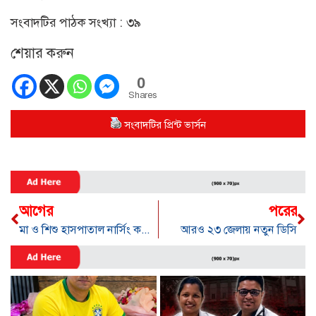
সংবাদটির পাঠক সংখ্যা :
৩৯
শেয়ার করুন
0
Shares
সংবাদটির প্রিন্ট ভার্সন
আগের
পরের
মা ও শিশু হাসপাতাল নার্সিং কলেজ শিক্ষার্থীদের শিরাবরণ ও শপথ গ্রহণ
আরও ২৩ জেলায় নতুন ডিসি