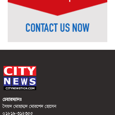
চেয়ারম্যানঃ
সৈয়দ মোহাম্মদ মোরশেদ হোসেন
০১৮১৯-৩১২৩৫৫