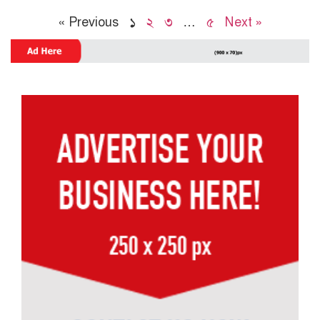
« Previous
১
২
৩
…
৫
Next »