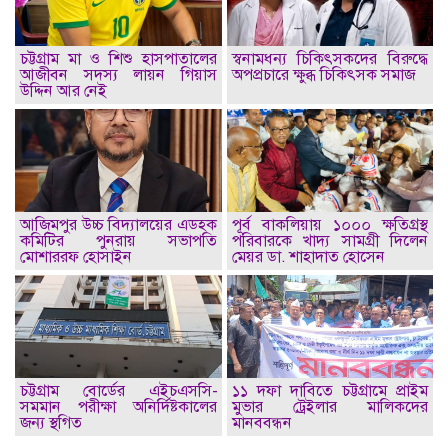
চট্টগ্রাম মা ও শিশু হাসপাতালের
স্বনামধন্য চিকিৎসকদের বিরুদ্ধে
আজীবন সদস্য লায়ন গিয়াস
অপপ্রচারে ক্ষুব্ধ চিকিৎসক সমাজ
উদ্দিন আর নেই
আজিমপুর উচ্চ বিদ্যালয়ের এডহক
পূর্ব বাকলিয়ায় ১০০০ ক্ষতিগ্রস্থ
কমিটির পুনরায় সভাপতি
পরিবারকে খাদ্য সামগ্রী দিলেন
মোশাররফ হোসাইন
মেয়র ডা. শাহাদাত হোসেন
চট্টগ্রাম বোর্ডের এইচএসসি-
১১ দফা দাবিতে চট্টগ্রামে প্রাইম
সমমান পরীক্ষা অনির্দিষ্টকালের
মুভার ট্রেইলার মালিকদের
জন্য স্থগিত
মানববন্ধন