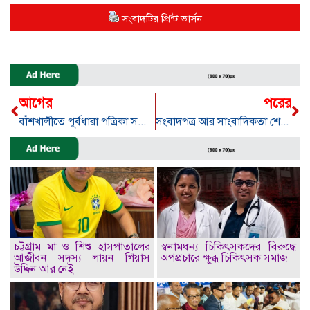
সংবাদটির প্রিন্ট ভার্সন
আগের
পরের
বাঁশখালীতে পূর্বধারা পত্রিকা সম্পাদকের বাড়ীতে চুরি-লুটপাট
সংবাদপত্র আর সাংবাদিকতা শেকলে বন্দি: ইঞ্জিনিয়ার মু. মহিউদ্দিন
চট্টগ্রাম মা ও শিশু হাসপাতালের
স্বনামধন্য চিকিৎসকদের বিরুদ্ধে
আজীবন সদস্য লায়ন গিয়াস
অপপ্রচারে ক্ষুব্ধ চিকিৎসক সমাজ
উদ্দিন আর নেই