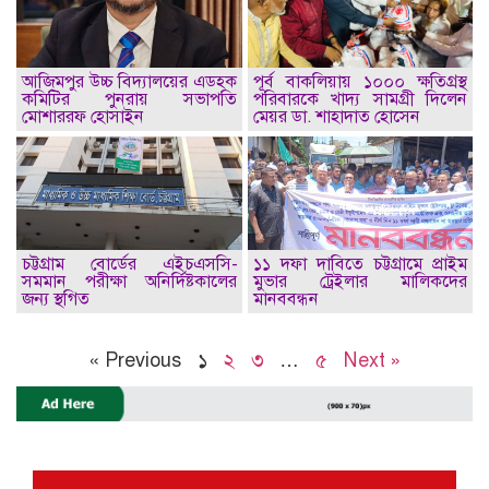
আজিমপুর উচ্চ বিদ্যালয়ের এডহক
পূর্ব বাকলিয়ায় ১০০০ ক্ষতিগ্রস্থ
কমিটির পুনরায় সভাপতি
পরিবারকে খাদ্য সামগ্রী দিলেন
মোশাররফ হোসাইন
মেয়র ডা. শাহাদাত হোসেন
চট্টগ্রাম বোর্ডের এইচএসসি-
১১ দফা দাবিতে চট্টগ্রামে প্রাইম
সমমান পরীক্ষা অনির্দিষ্টকালের
মুভার ট্রেইলার মালিকদের
জন্য স্থগিত
মানববন্ধন
« Previous
১
২
৩
…
৫
Next »