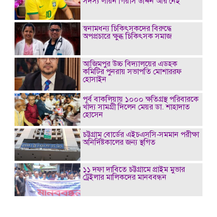
সদস্য লায়ন গিয়াস উদ্দিন আর নেই
স্বনামধন্য চিকিৎসকদের বিরুদ্ধে
অপপ্রচারে ক্ষুব্ধ চিকিৎসক সমাজ
আজিমপুর উচ্চ বিদ্যালয়ের এডহক
কমিটির পুনরায় সভাপতি মোশাররফ
হোসাইন
পূর্ব বাকলিয়ায় ১০০০ ক্ষতিগ্রস্থ পরিবারকে
খাদ্য সামগ্রী দিলেন মেয়র ডা. শাহাদাত
হোসেন
চট্টগ্রাম বোর্ডের এইচএসসি-সমমান পরীক্ষা
অনির্দিষ্টকালের জন্য স্থগিত
১১ দফা দাবিতে চট্টগ্রামে প্রাইম মুভার
ট্রেইলার মালিকদের মানববন্ধন