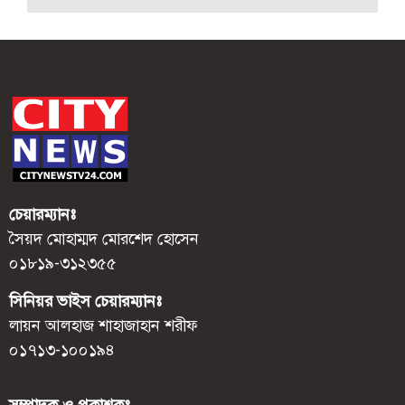
চেয়ারম্যানঃ
সৈয়দ মোহাম্মদ মোরশেদ হোসেন
০১৮১৯-৩১২৩৫৫
সিনিয়র ভাইস চেয়ারম্যানঃ
লায়ন আলহাজ শাহাজাহান শরীফ
০১৭১৩-১০০১৯৪