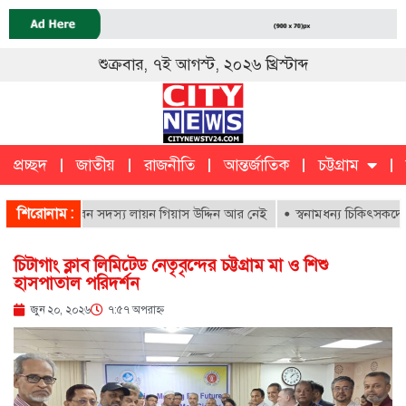
শুক্রবার, ৭ই আগস্ট, ২০২৬ খ্রিস্টাব্দ
প্রচ্ছদ
জাতীয়
রাজনীতি
আন্তর্জাতিক
চট্টগ্রাম
চট্টগ্রাম
ক
শিরোনাম :
পাতালের আজীবন সদস্য লায়ন গিয়াস উদ্দিন আর নেই
স্বনামধন্য চিকিৎসকদের বিরু
চিটাগাং ক্লাব লিমিটেড নেতৃবৃন্দের চট্টগ্রাম মা ও শিশু
হাসপাতাল পরিদর্শন
জুন ২০, ২০২৬
৭:৫৭ অপরাহ্ণ