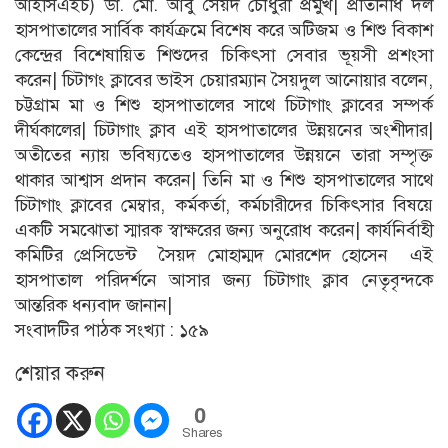
আইসিএইচ) ডা. মো. আবু সৈয়দ চৌধুরী প্রমুখ| প্রতিনিধি দল
হাসপাতালের সার্বিক কার্যক্রমে বিশেষ করে অটিজম ও শিশু বিকাশ
কেন্দ্রের বিশেষায়িত শিশুদের চিকিৎসা সেবার ভূয়সী প্রশংসা
করেন| চিটাগং ক্লাবের ভাইস চেয়ারম্যান সৈয়দুল আনোয়ার বলেন,
চট্টগ্রাম মা ও শিশু হাসপাতালের সাথে চিটাগাং ক্লাবের সম্পর্ক
দীর্ঘকালের| চিটাগাং ক্লাব এই হাসপাতালের উন্নয়নের অংশীদার|
অতীতের ন্যায় ভবিষ্যতেও হাসপাতালের উন্নয়নে তারা সম্পৃক্ত
থাকার আশ্বাস প্রদান করেন| তিনি মা ও শিশু হাসপাতালের সাথে
চিটাগাং ক্লাবের মেম্বার, কর্মকর্তা, কর্মচারীদের চিকিৎসার বিষয়ে
একটি সমঝোতা স্মারক স্বাক্ষরের জন্য অনুরোধ করেন| কার্যনির্বাহী
কমিটির প্রেসিডেন্ট সৈয়দ মোহাম্মদ মোরশেদ হোসেন এই
হাসপাতাল পরিদর্শনে আসার জন্য চিটাগাং ক্লাব নেতৃবৃন্দকে
আন্তরিক ধন্যবাদ জানান|
সংবাদটির পাঠক সংখ্যা :
১৫৯
শেয়ার করুন
0
Shares