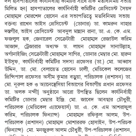
দল হাসপাতালের কার্যনির্বাহী কমিটির সাথে এক মতবিনিময় সভায়
মিলিত হন| হাসপাতালের কার্যনির্বাহী কমিটির প্রেসিডেন্ট সৈয়দ
মোহাম্মদ মোরশেদ হোসেন এর সভাপতিত্বে মতবিনিময় সভায়
বক্তব্য রাখেন ভাইস প্রেসিডেন্ট (ডোনার) ডা. কামরুন নাহার
দস্তগীর, ভাইস প্রেসিডেন্ট আবদুল মান্নান রানা, ডা. এ. কে. এম.
ফজলুল হক, জেনারেল সেক্রেটারী মোহাম্মদ রেজাউল করিম
আজাদ, ট্রেজারার অধ্যক্ষ ড. লায়ন মোহাম্মদ সানাউল্লাহ,
অর্গানাইজিং সেক্রেটারী মোহাম্মদ সাগির, ডোনার মেম্বার মো. হারুন
ইউসুফ, কার্যনির্বাহী কমিটির সদস্য প্রফেসর (ডা.) মো. আব্বাস
উদ্দিন, ডা. মো. বেলায়েত হোসেন ঢালী, মেডিকেল কলেজের
প্রিন্সিপাল প্রফেসর অসীম কুমার বড়ুয়া, পরিচালক (প্রশাসন) ডা.
মো. নূরুল হক ও অ্যানেস্থেসিয়া বিভাগের বিভাগীয় প্রধান প্রফেসর
ডা. অলক নন্দী| অনুষ্ঠানে আরো উপস্থিত ছিলেন কার্যনির্বাহী
কমিটির ডোনার মেম্বার ইঞ্জি. মো. জাবেদ আবছার চৌধুরী,
পরিচালক (মেডিকেল এ্যাফেয়ার্স) ডা. এ. কে. এম আশরাফুল
করিম, পরিচালক ফিন্যান্স) মোহাম্মদ রফিকুল আলম, উপ-
পরিচালক (প্রশাসন) মোহাম্মদ মোশাররফ হোসাইন, উপ-পরিচক
(ফিন্যান্স) মো. মনজুুরুল আলম চৌধুরী, উপ-পরিচালক (প্রশাসন,