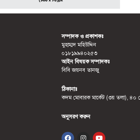
সম্পাদক ও প্রকাশকঃ
মুহাম্মদ মহিউদ্দিন
০১৮১৯৯৪০২৫৩
আইন বিষয়ক সম্পাদকঃ
বিবি জয়নব তানজু
ঠিকানাঃ
কদম মোবারক মার্কেট (৩য় তলা), ৪০ মো
অনুসরণ করুন