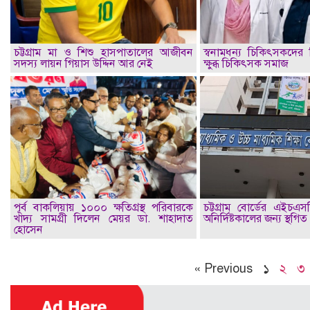
চট্টগ্রাম মা ও শিশু হাসপাতালের আজীবন
স্বনামধন্য চিকিৎসকদের ব
সদস্য লায়ন গিয়াস উদ্দিন আর নেই
ক্ষুব্ধ চিকিৎসক সমাজ
পূর্ব বাকলিয়ায় ১০০০ ক্ষতিগ্রস্থ পরিবারকে
চট্টগ্রাম বোর্ডের এইচএস
খাদ্য সামগ্রী দিলেন মেয়র ডা. শাহাদাত
অনির্দিষ্টকালের জন্য স্থগিত
হোসেন
« Previous
১
২
৩