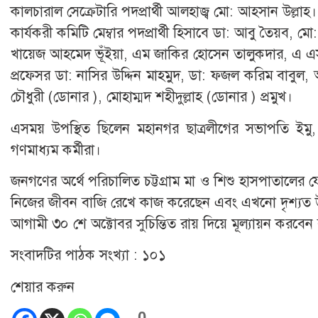
কালচারাল সেক্রেটারি পদপ্রার্থী আলহাজ্ব মো: আহসান উল্লাহ।
কার্যকরী কমিটি মেম্বার পদপ্রার্থী হিসাবে ডা: আবু তৈয়ব,
খায়েজ আহমেদ ভূঁইয়া, এম জাকির হোসেন তালুকদার, এ 
প্রফেসর ডা: নাসির উদ্দিন মাহমুদ, ডা: ফজল করিম বাবুল, 
চৌধুরী (ডোনার ), মোহাম্মদ শহীদুল্লাহ (ডোনার ) প্রমুখ।
এসময় উপস্থিত ছিলেন মহানগর ছাত্রলীগের সভাপতি ইমু,
গণমাধ্যম কর্মীরা।
জনগণের অর্থে পরিচালিত চট্টগ্রাম মা ও শিশু হাসপাতালের য
নিজের জীবন বাজি রেখে কাজ করেছেন এবং এখনো দৃশ্যত উন
আগামী ৩০ শে অক্টোবর সুচিন্তিত রায় দিয়ে মূল্যায়ন ক
সংবাদটির পাঠক সংখ্যা :
১০১
শেয়ার করুন
0