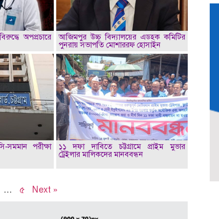
িরুদ্ধে অপপ্রচারে
আজিমপুর উচ্চ বিদ্যালয়ের এডহক কমিটির
পুনরায় সভাপতি মোশাররফ হোসাইন
সি-সমমান পরীক্ষা
১১ দফা দাবিতে চট্টগ্রামে প্রাইম মুভার
ট্রেইলার মালিকদের মানববন্ধন
…
৫
Next »