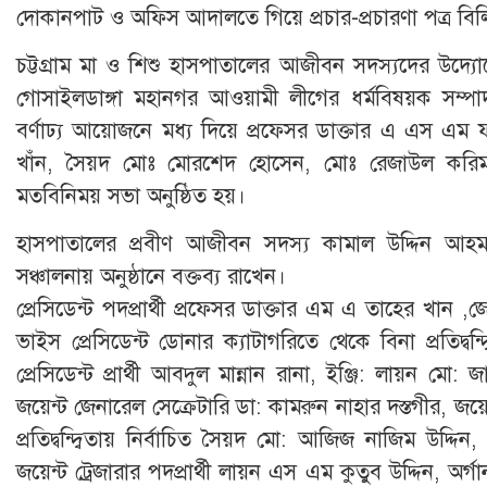
দোকানপাট ও অফিস আদালতে গিয়ে প্রচার-প্রচারণা পত্র বিলি করছে
চট্টগ্রাম মা ও শিশু হাসপাতালের আজীবন সদস্যদের উদ্যোগ
গোসাইলডাঙ্গা মহানগর আওয়ামী লীগের ধর্মবিষয়ক সম্
বর্ণাঢ্য আয়োজনে মধ্য দিয়ে প্রফেসর ডাক্তার এ এস এম
খাঁন, সৈয়দ মোঃ মোরশেদ হোসেন, মোঃ রেজাউল করিম
মতবিনিময় সভা অনুষ্ঠিত হয়।
হাসপাতালের প্রবীণ আজীবন সদস্য কামাল উদ্দিন আহম
সঞ্চালনায় অনুষ্ঠানে বক্তব্য রাখেন।
প্রেসিডেন্ট পদপ্রার্থী প্রফেসর ডাক্তার এম এ তাহের খান ,
ভাইস প্রেসিডেন্ট ডোনার ক্যাটাগরিতে থেকে বিনা প্রতিদ্বন
প্রেসিডেন্ট প্রার্থী আবদুল মান্নান রানা, ইঞ্জি: লায়ন
জয়েন্ট জেনারেল সেক্রেটারি ডা: কামরুন নাহার দস্তগীর, জয়ে
প্রতিদ্বন্দ্বিতায় নির্বাচিত সৈয়দ মো: আজিজ নাজিম উদ্দিন, 
জয়েন্ট ট্রেজারার পদপ্রার্থী লায়ন এস এম কুতুব উদ্দিন, অর্গা