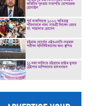
কমিটির পুনরায় সভাপতি মোশাররফ
হোসাইন
পূর্ব বাকলিয়ায় ১০০০ ক্ষতিগ্রস্থ
পরিবারকে খাদ্য সামগ্রী দিলেন মেয়র
ডা. শাহাদাত হোসেন
চট্টগ্রাম বোর্ডের এইচএসসি-সমমান
পরীক্ষা অনির্দিষ্টকালের জন্য স্থগিত
১১ দফা দাবিতে চট্টগ্রামে প্রাইম মুভার
ট্রেইলার মালিকদের মানববন্ধন