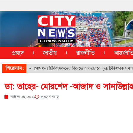
প্রচ্ছদ
জাতীয়
রাজনীতি
আন্তর্জা
শিরোনাম :
স্বনামধন্য চিকিৎসকদের বিরুদ্ধে অপপ্রচারে ক্ষুব্ধ চিকিৎসক সমাজ
ডা: তাহের- মোরশেদ -আজাদ ও সানাউল্লা
অক্টোবর ২৪, ২০২১
৮:০২ অপরাহ্ণ