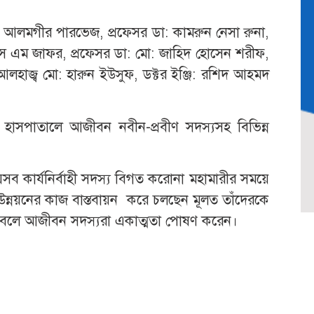
 মো: আলমগীর পারভেজ, প্রফেসর ডা: কামরুন নেসা রুনা,
এস এম জাফর, প্রফেসর ডা: মো: জাহিদ হোসেন শরীফ,
আলহাজ্ব মো: হারুন ইউসুফ, ডক্টর ইঞ্জি: রশিদ আহমদ
 হাসপাতালে আজীবন নবীন-প্রবীণ সদস্যসহ বিভিন্ন
েসব কার্যনির্বাহী সদস্য বিগত করোনা মহামারীর সময়ে
্নয়নের কাজ বাস্তবায়ন করে চলছেন মূলত তাঁদেরকে
রবেন বলে আজীবন সদস্যরা একাত্মতা পোষণ করেন।