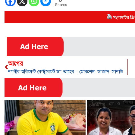
Shares
সংবাদটির প্রিন
আগের
নগরীর অরিয়েন্ট রেস্টুরেন্টে ডা: তাহের – মোরশেদ- আজাদ -সানাউল্লাহ পরিষদের মতবিনিময় সভা