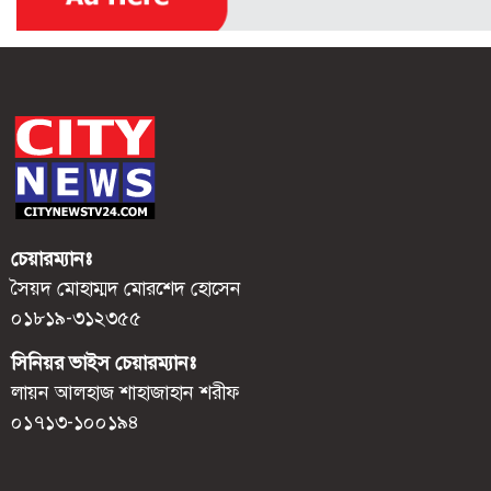
চেয়ারম্যানঃ
সৈয়দ মোহাম্মদ মোরশেদ হোসেন
০১৮১৯-৩১২৩৫৫
সিনিয়র ভাইস চেয়ারম্যানঃ
লায়ন আলহাজ শাহাজাহান শরীফ
০১৭১৩-১০০১৯৪