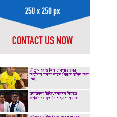
চট্টগ্রাম মা ও শিশু হাসপাতালের
আজীবন সদস্য লায়ন গিয়াস উদ্দিন আর
নেই
স্বনামধন্য চিকিৎসকদের বিরুদ্ধে
অপপ্রচারে ক্ষুব্ধ চিকিৎসক সমাজ
আজিমপুর উচ্চ বিদ্যালয়ের এডহক