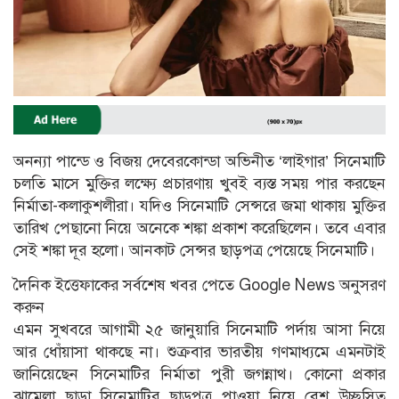
অনন্যা পান্ডে ও বিজয় দেবেরকোন্ডা অভিনীত ‘লাইগার’ সিনেমাটি
চলতি মাসে মুক্তির লক্ষ্যে প্রচারণায় খুবই ব্যস্ত সময় পার করছেন
নির্মাতা-কলাকুশলীরা। যদিও সিনেমাটি সেন্সরে জমা থাকায় মুক্তির
তারিখ পেছানো নিয়ে অনেকে শঙ্কা প্রকাশ করেছিলেন। তবে এবার
সেই শঙ্কা দূর হলো। আনকাট সেন্সর ছাড়পত্র পেয়েছে সিনেমাটি।
দৈনিক ইত্তেফাকের সর্বশেষ খবর পেতে Google News অনুসরণ
করুন
এমন সুখবরে আগামী ২৫ জানুয়ারি সিনেমাটি পর্দায় আসা নিয়ে
আর ধোঁয়াসা থাকছে না। শুক্রবার ভারতীয় গণমাধ্যমে এমনটাই
জানিয়েছেন সিনেমাটির নির্মাতা পুরী জগন্নাথ। কোনো প্রকার
ঝামেলা ছাড়া সিনেমাটির ছাড়পত্র পাওয়া নিয়ে বেশ উচ্ছ্বসিত