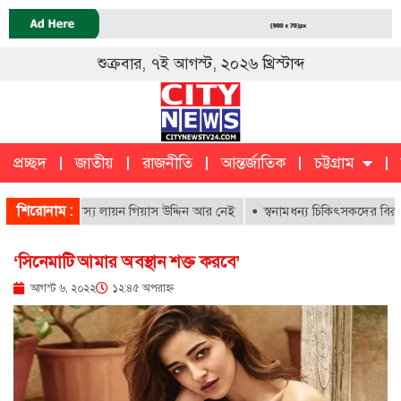
শুক্রবার, ৭ই আগস্ট, ২০২৬ খ্রিস্টাব্দ
প্রচ্ছদ
জাতীয়
রাজনীতি
আন্তর্জাতিক
চট্টগ্রাম
চট্টগ্রাম
ক
শিরোনাম :
র আজীবন সদস্য লায়ন গিয়াস উদ্দিন আর নেই
স্বনামধন্য চিকিৎসকদের বিরুদ্ধে অ
‘সিনেমাটি আমার অবস্থান শক্ত করবে’
আগস্ট ৬, ২০২২
১২:৪৫ অপরাহ্ণ