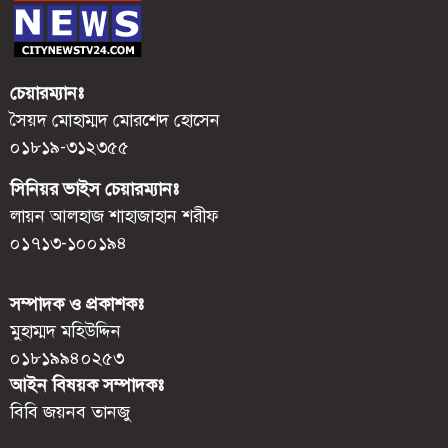
চেয়ারম্যানঃ
সৈয়দ মোহাম্মদ মোরশেদ হোসেন
০১৮১৯-৩১২৩৫৫
সিনিয়র ভাইস চেয়ারম্যানঃ
লায়ন আলহাজ শাহাজাহান শরীফ
০১৭১৩-১০০১৯৪
সম্পাদক ও প্রকাশকঃ
মুহাম্মদ মহিউদ্দিন
০১৮১৯৯৪০২৫৩
আইন বিষয়ক সম্পাদকঃ
বিবি জয়নব তানজু