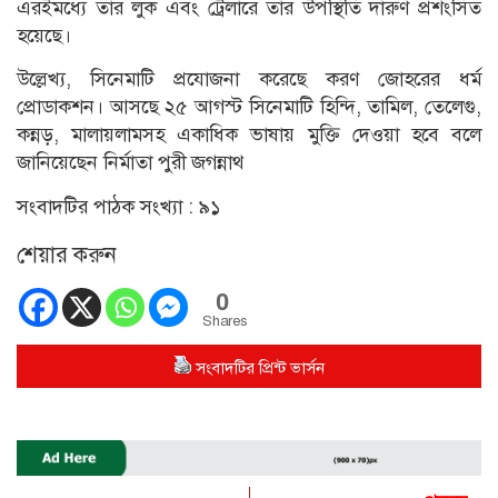
এরইমধ্যে তার লুক এবং ট্রেলারে তার উপস্থিতি দারুণ প্রশংসিত
হয়েছে।
উল্লেখ্য, সিনেমাটি প্রযোজনা করেছে করণ জোহরের ধর্ম
প্রোডাকশন। আসছে ২৫ আগস্ট সিনেমাটি হিন্দি, তামিল, তেলেগু,
কন্নড়, মালায়লামসহ একাধিক ভাষায় মুক্তি দেওয়া হবে বলে
জানিয়েছেন নির্মাতা পুরী জগন্নাথ
সংবাদটির পাঠক সংখ্যা :
৯১
শেয়ার করুন
0
Shares
সংবাদটির প্রিন্ট ভার্সন