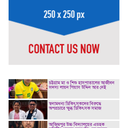
চট্টগ্রাম মা ও শিশু হাসপাতালের আজীবন
সদস্য লায়ন গিয়াস উদ্দিন আর নেই
স্বনামধন্য চিকিৎসকদের বিরুদ্ধে
অপপ্রচারে ক্ষুব্ধ চিকিৎসক সমাজ
আজিমপুর উচ্চ বিদ্যালয়ের এডহক