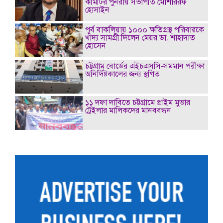
কমিটির পুনরায় সভাপতি মোশাররফ
হোসাইন
পূর্ব বাকলিয়ায় ১০০০ ক্ষতিগ্রস্থ পরিবারকে
খাদ্য সামগ্রী দিলেন মেয়র ডা. শাহাদাত
হোসেন
চট্টগ্রাম বোর্ডের এইচএসসি-সমমান পরীক্ষা
অনির্দিষ্টকালের জন্য স্থগিত
১১ দফা দাবিতে চট্টগ্রামে প্রাইম মুভার
ট্রেইলার মালিকদের মানববন্ধন