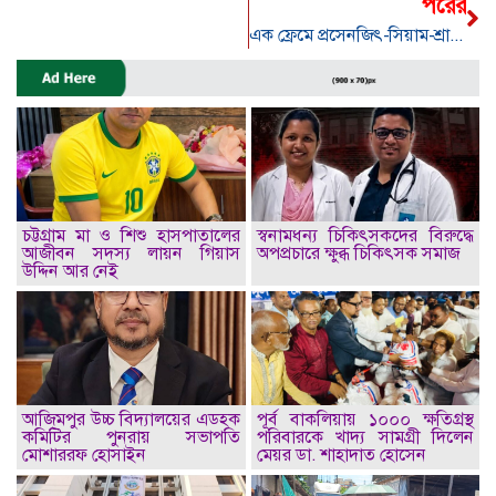
পরের
এক ফ্রেমে প্রসেনজিৎ-সিয়াম-শ্রাবন্তী
চট্টগ্রাম মা ও শিশু হাসপাতালের
স্বনামধন্য চিকিৎসকদের বিরুদ্ধে
আজীবন সদস্য লায়ন গিয়াস
অপপ্রচারে ক্ষুব্ধ চিকিৎসক সমাজ
উদ্দিন আর নেই
আজিমপুর উচ্চ বিদ্যালয়ের এডহক
পূর্ব বাকলিয়ায় ১০০০ ক্ষতিগ্রস্থ
কমিটির পুনরায় সভাপতি
পরিবারকে খাদ্য সামগ্রী দিলেন
মোশাররফ হোসাইন
মেয়র ডা. শাহাদাত হোসেন