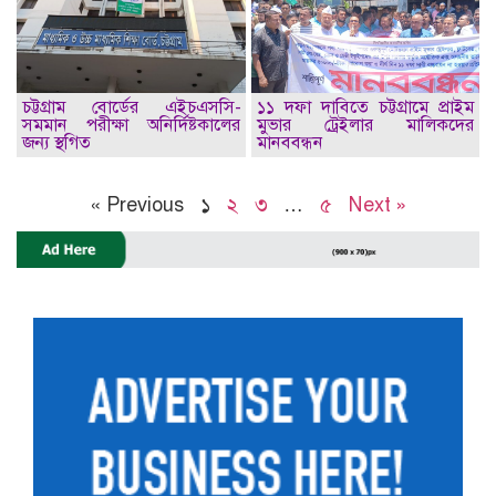
চট্টগ্রাম বোর্ডের এইচএসসি-
১১ দফা দাবিতে চট্টগ্রামে প্রাইম
সমমান পরীক্ষা অনির্দিষ্টকালের
মুভার ট্রেইলার মালিকদের
জন্য স্থগিত
মানববন্ধন
« Previous
১
২
৩
…
৫
Next »