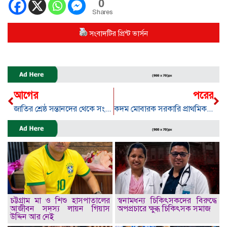
0
Shares
সংবাদটির প্রিন্ট ভার্সন
আগের
পরের
জাতির শ্রেষ্ঠ সন্তানদের থেকে সংবর্ধনা বিরল দৃষ্টান্ত হয়ে থাকবে, এসপি রশিদুল হক
কদম মোবারক সরকারি প্রাথমিক বিদ্যালয়ে শেখ মুজিবুর রহমানের ৪৭তম শাহাদাত বার্ষিকী উদযাপন
চট্টগ্রাম মা ও শিশু হাসপাতালের
স্বনামধন্য চিকিৎসকদের বিরুদ্ধে
আজীবন সদস্য লায়ন গিয়াস
অপপ্রচারে ক্ষুব্ধ চিকিৎসক সমাজ
উদ্দিন আর নেই