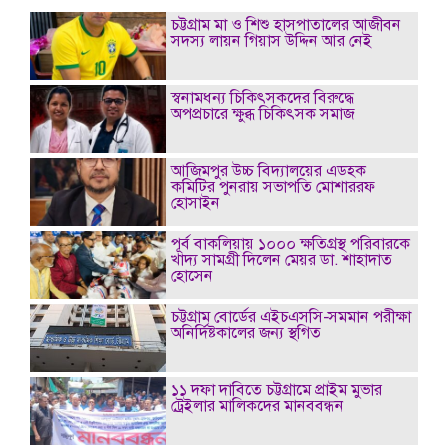
চট্টগ্রাম মা ও শিশু হাসপাতালের আজীবন
সদস্য লায়ন গিয়াস উদ্দিন আর নেই
স্বনামধন্য চিকিৎসকদের বিরুদ্ধে
অপপ্রচারে ক্ষুব্ধ চিকিৎসক সমাজ
আজিমপুর উচ্চ বিদ্যালয়ের এডহক
কমিটির পুনরায় সভাপতি মোশাররফ
হোসাইন
পূর্ব বাকলিয়ায় ১০০০ ক্ষতিগ্রস্থ পরিবারকে
খাদ্য সামগ্রী দিলেন মেয়র ডা. শাহাদাত
হোসেন
চট্টগ্রাম বোর্ডের এইচএসসি-সমমান পরীক্ষা
অনির্দিষ্টকালের জন্য স্থগিত
১১ দফা দাবিতে চট্টগ্রামে প্রাইম মুভার
ট্রেইলার মালিকদের মানববন্ধন