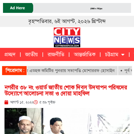
বৃহস্পতিবার, ৬ই আগস্ট, ২০২৬ খ্রিস্টাব্দ
প্রচ্ছদ
জাতীয়
রাজনীতি
আন্তর্জাতিক
চট্টগ্রাম
চট্টগ্রাম
ক
শিরোনাম :
চ বিদ্যালয়ের এডহক কমিটির পুনরায় সভাপতি মোশাররফ হোসাইন
পূর্ব বাকলি
নগরীর ৩৮ নং ওয়ার্ড জাতীয় শোক দিবস উদযাপন পরিষদের
উদ্যোগে আলোচনা সভা ও দোয়া মাহফিল
আগস্ট ১৫, ২০২২
৫:৩৯ পূর্বাহ্ণ