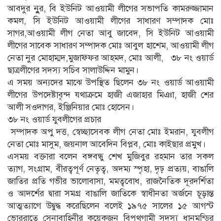
আবদুর নুুর, বি ইউনিট আওয়ামী লীগের সভাপতি কামরুজ্জামান
কমল, সি ইউনিট আওয়ামী লীগের সাধারণ সম্পাদক মোঃ
সাগর,আওয়ামী লীগ নেতা আবু জাবেদ, সি ইউনিট আওয়ামী
লীগের সাবেক সাধারণ সম্পাদক মোঃ আবুল হাশেম, আওয়ামী লীগ
নেতা নুর মোহাম্মদ,মুজাফ্ফর আহমদ, মোঃ আলী, ৩৮ নং ওয়ার্ড
ছাত্রলীগের সদস্য সচিব সালাউদ্দিন মামুন।
এ সময় অন্যদের মাঝে উপস্থিত ছিলেন ৩৮ নং ওয়ার্ড আওয়ামী
লীগের উপদেষ্টাবৃন্দ যথাক্রমে হাজী এজাহার মিঞা, হাজী শের
আলী সওদাগর, ইঞ্জিনিয়ার মোঃ হোসেন।
৩৮ নং ওয়ার্ড যুবলীগের প্রচার
সম্পাদক অপু দত্ত, স্বেচ্ছাসেবক লীগ নেতা মোঃ ইমরান, যুবলীগ
নেতা মোঃ মাসুম, জয়নাল আবেদিন বিপ্লব, মোঃ কাইছার প্রমুখ।
এসময় বক্তারা বলেন বঙ্গবন্ধু শেখ মুজিবুর রহমান তার সকল
ত্যাগ, সংগ্রাম, বীরত্বপূর্ণ নেতৃত্ব, অদম্য স্পৃহা, দৃঢ় প্রত্যয়, বাঙালি
জাতির প্রতি গভীর ভালোবাসা, মমত্ববোধ, রাজনৈতিক দূরদর্শিতা
ও আদর্শের দ্বারা সমগ্র বাঙালি জাতিকে স্বাধীনতা অর্জনে চূড়ান্ত
আত্মত্যাগে উদ্বুদ্ধ করেছিলেন বলেই ১৯৭৫ সালের ১৫ আগস্ট
ভোররাতে সেনাবাহিনীর কয়েকজন বিপথগামী সদস্য ধানমন্ডির