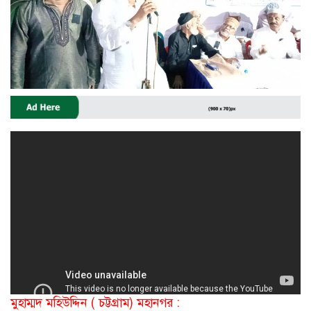
মুহাম্মদ মহিউদ্দিন ( চট্টগ্রাম) মহানগর :