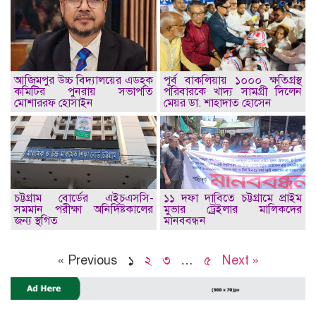
আজিমপুর উচ্চ বিদ্যালয়ের এডহক
পূর্ব বাকলিয়ায় ১০০০ ক্ষতিগ্রস্থ
কমিটির পুনরায় সভাপতি
পরিবারকে খাদ্য সামগ্রী দিলেন
মোশাররফ হোসাইন
মেয়র ডা. শাহাদাত হোসেন
চট্টগ্রাম বোর্ডের এইচএসসি-
১১ দফা দাবিতে চট্টগ্রামে প্রাইম
সমমান পরীক্ষা অনির্দিষ্টকালের
মুভার ট্রেইলার মালিকদের
জন্য স্থগিত
মানববন্ধন
« Previous
১
২
৩
…
৫
Next »