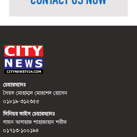
চেয়ারম্যানঃ
সৈয়দ মোহাম্মদ মোরশেদ হোসেন
০১৮১৯-৩১২৩৫৫
সিনিয়র ভাইস চেয়ারম্যানঃ
লায়ন আলহাজ শাহাজাহান শরীফ
০১৭১৩-১০০১৯৪