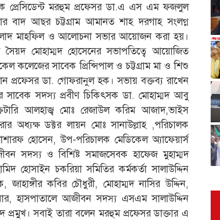
াবেক প্রেসিডেন্ট মরহুম প্রফেসর ডা.এ এস এম ফজলুল
ার বাদ আছর চট্টগ্রাম আমানত শাহ দরগাহ সংলগ্ন
 মিলাদ মাহফিল ও আলোচনা সভার আয়োজন করা হয়।
নাব সৈয়দ মোহাম্মদ হোসেনের সভাপতিত্বে আয়োজিত
িকেল কলেজের সাবেক প্রিন্সিপাল ও চট্টগ্রাম মা ও শিশু
ান প্রফেসর ডা. গোফরানুল হক। সভায় বক্তব্য রাখেন
মিটির সাবেক সদস্য প্রবীণ চিকিৎসক ডা. মোহাম্মদ আবু
েক্রেটারি আলহাজ্ব মোঃ রেজাউল করিম আজাদ,ভাইস
ারার অধ্যক্ষ ডক্টর লায়ন মোঃ সানাউল্লাহ ,পরিচালক
োশারফ হোসেন, উপ-পরিচালক মেডিকেল অ্যাফেয়ার্স
ন সদস্য ও বিশিষ্ট সমাজসেবক হাফেজ মুহাম্মদ
ামিদ হোসাইন চকরিয়া সমিতির কর্মকর্তা সালাউদ্দিন
াহাঙ্গীর কবির চৌধুরী, মোহাম্মদ নাসির উদ্দিন,
়ার, হাসপাতালে আজীবন সদস্য এসএম সালাউদ্দিন
প্রমুখ। সবাই তারা বলেন মরহুম প্রফেসর ডাক্তার এ