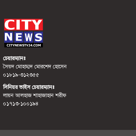
চেয়ারম্যানঃ
সৈয়দ মোহাম্মদ মোরশেদ হোসেন
০১৮১৯-৩১২৩৫৫
সিনিয়র ভাইস চেয়ারম্যানঃ
লায়ন আলহাজ শাহাজাহান শরীফ
০১৭১৩-১০০১৯৪