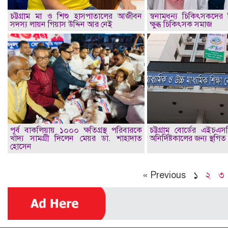
চট্টগ্রাম মা ও শিশু হাসপাতালের আজীবন
স্বনামধন্য চিকিৎসকদের ব
সদস্য লায়ন গিয়াস উদ্দিন আর নেই
ক্ষুব্ধ চিকিৎসক সমাজ
পূর্ব বাকলিয়ায় ১০০০ ক্ষতিগ্রস্থ পরিবারকে
চট্টগ্রাম বোর্ডের এইচএস
খাদ্য সামগ্রী দিলেন মেয়র ডা. শাহাদাত
অনির্দিষ্টকালের জন্য স্থগিত
হোসেন
« Previous
১
২
৩