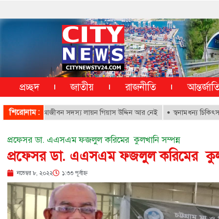
প্রচ্ছদ
জাতীয়
রাজনীতি
আন্তর্জা
শিরোনাম :
পাতালের আজীবন সদস্য লায়ন গিয়াস উদ্দিন আর নেই
স্বনামধন্য চিকিৎসকদের বির
প্রফেসর ডা. এএসএম ফজলুল করিমের কুলখানি সম্পন্ন
প্রফেসর ডা. এএসএম ফজলুল করিমের কুলখা
নভেম্বর ৮, ২০২২
১:৩৩ পূর্বাহ্ণ