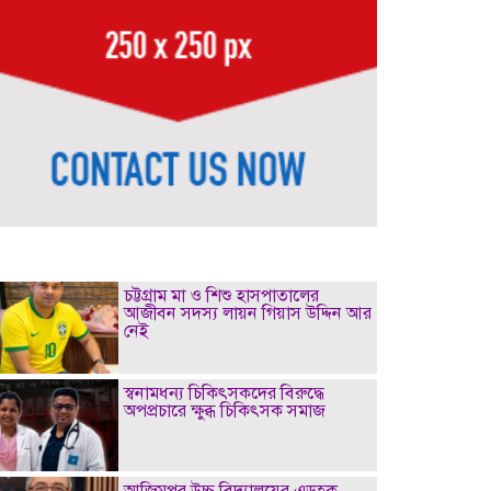
চট্টগ্রাম মা ও শিশু হাসপাতালের
আজীবন সদস্য লায়ন গিয়াস উদ্দিন আর
নেই
স্বনামধন্য চিকিৎসকদের বিরুদ্ধে
অপপ্রচারে ক্ষুব্ধ চিকিৎসক সমাজ
আজিমপুর উচ্চ বিদ্যালয়ের এডহক