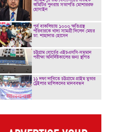
কমিটির পুনরায় সভাপতি মোশাররফ
হোসাইন
পূর্ব বাকলিয়ায় ১০০০ ক্ষতিগ্রস্থ
পরিবারকে খাদ্য সামগ্রী দিলেন মেয়র
ডা. শাহাদাত হোসেন
চট্টগ্রাম বোর্ডের এইচএসসি-সমমান
পরীক্ষা অনির্দিষ্টকালের জন্য স্থগিত
১১ দফা দাবিতে চট্টগ্রামে প্রাইম মুভার
ট্রেইলার মালিকদের মানববন্ধন