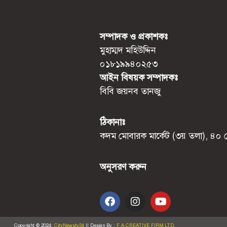
সম্পাদক ও প্রকাশকঃ
মুহাম্মদ মহিউদ্দিন
০১৮১৯৯৪০২৫৩
আইন বিষয়ক সম্পাদকঃ
বিবি জয়নব তানজু
ঠিকানাঃ
কদম মোবারক মার্কেট (৩য় তলা), ৪০ মো
অনুসরণ করুন
Copyright © 2024:
CityNewstv24
II
Design By :
F.A.CREATIVE FIRM LTD.