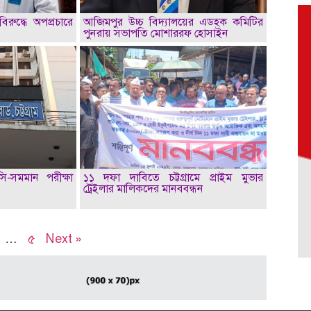
িরুদ্ধে অপপ্রচারে
আজিমপুর উচ্চ বিদ্যালয়ের এডহক কমিটির
পুনরায় সভাপতি মোশাররফ হোসাইন
সি-সমমান পরীক্ষা
১১ দফা দাবিতে চট্টগ্রামে প্রাইম মুভার
ট্রেইলার মালিকদের মানববন্ধন
…
৫
Next »