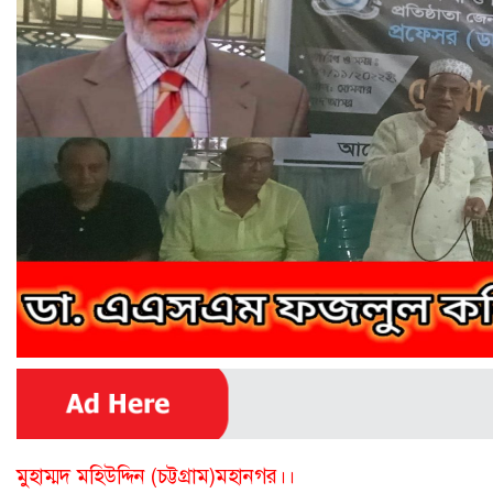
মুহাম্মদ মহিউদ্দিন (চট্টগ্রাম)মহানগর।।