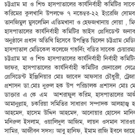
চট্টগ্রাম মা ও শিশু হাসপাতালের কার্যনির্বাহী কমিটির স
করিমের কুলখানি উপলক্ষে ৭ নভেম্বর-২২ ইংরেজি সোমব
তানজিমুল মুসলেমিন এতিমখানা ও হেফজখানায় দোয়া ,
হাসপাতালের কার্যনির্বাহী কমিটির ভাইস প্রেসিডেন্ট জ
অনুষ্ঠানে প্রধান অতিথি হিসেবে উপস্থিত ছিলেন চট্টগ্রাম মেড
হাসপাতাল মেডিকেল কলেজে গভর্নিং বডির সাবেক চেয়ারম্য
চট্টগ্রাম মা ও শিশু হাসপাতালের কার্যনির্বাহী নির্বাহী ক
জাফর, হাসপাতালের কার্যনির্বাহী কমিটির জেনারেল স
প্রেসিডেন্ট ইঞ্জিনিয়ার মোঃ জাবেদ আফসার চৌধুরী, ট্রেজ
প্রশাসন ডা.মোঃ নুরুল হক উপ পরিচালক প্রশাসন মোঃ ম
ডাক্তার এ কে এম আশরাফুল করিম, হাসপাতালের আজীব
আমানুল্লাহ, চকরিয়া সমিতির সাধারণ সম্পাদক আলহাজ্ব হ
আহমেদ, হাসেম উদ্দিন আহমেদ, আনোয়ার হোসেন মানিক, জ
মনিরুল ইসলাম, ওয়ালিদুল আজিম, লায়ন ওসমান সারওয
সামির, আজীবন সদস্য আবু হানিফ, ইমাম রাজি ইবনে জাহেদ 