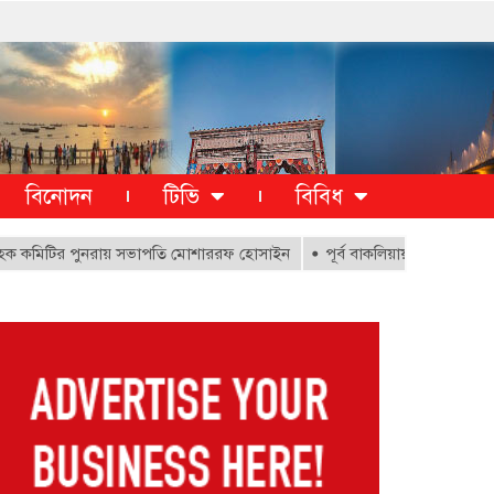
বিনোদন
টিভি
বিবিধ
টির পুনরায় সভাপতি মোশাররফ হোসাইন
পূর্ব বাকলিয়ায় ১০০০ ক্ষতিগ্রস্থ পরি