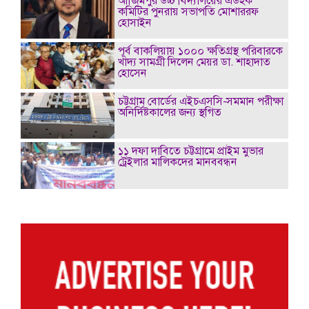
আজিমপুর উচ্চ বিদ্যালয়ের এডহক
কমিটির পুনরায় সভাপতি মোশাররফ
হোসাইন
পূর্ব বাকলিয়ায় ১০০০ ক্ষতিগ্রস্থ পরিবারকে
খাদ্য সামগ্রী দিলেন মেয়র ডা. শাহাদাত
হোসেন
চট্টগ্রাম বোর্ডের এইচএসসি-সমমান পরীক্ষা
অনির্দিষ্টকালের জন্য স্থগিত
১১ দফা দাবিতে চট্টগ্রামে প্রাইম মুভার
ট্রেইলার মালিকদের মানববন্ধন