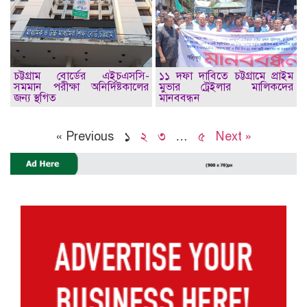
চট্টগ্রাম বোর্ডের এইচএসসি-
১১ দফা দাবিতে চট্টগ্রামে প্রাইম
সমমান পরীক্ষা অনির্দিষ্টকালের
মুভার ট্রেইলার মালিকদের
জন্য স্থগিত
মানববন্ধন
« Previous
১
২
৩
…
৫
Next »