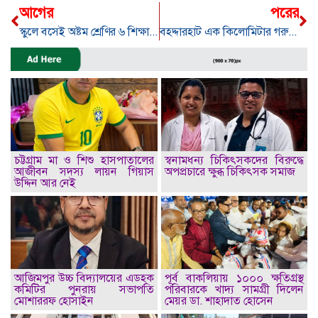
আগের
পরের
স্কুলে বসেই অষ্টম শ্রেণির ৬ শিক্ষার্থীর মদপান
বহদ্দারহাট এক কিলোমিটার গরুর বাজারে পশু বিক্রেতাদের হয়রানি
চট্টগ্রাম মা ও শিশু হাসপাতালের
স্বনামধন্য চিকিৎসকদের বিরুদ্ধে
আজীবন সদস্য লায়ন গিয়াস
অপপ্রচারে ক্ষুব্ধ চিকিৎসক সমাজ
উদ্দিন আর নেই
আজিমপুর উচ্চ বিদ্যালয়ের এডহক
পূর্ব বাকলিয়ায় ১০০০ ক্ষতিগ্রস্থ
কমিটির পুনরায় সভাপতি
পরিবারকে খাদ্য সামগ্রী দিলেন
মোশাররফ হোসাইন
মেয়র ডা. শাহাদাত হোসেন