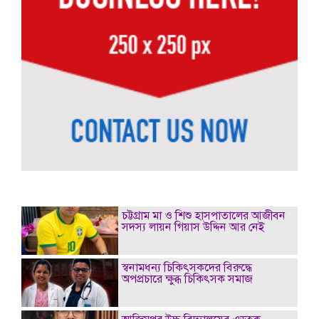
চট্টগ্রাম মা ও শিশু হাসপাতালের আজীবন
সদস্য লায়ন গিয়াস উদ্দিন আর নেই
স্বনামধন্য চিকিৎসকদের বিরুদ্ধে
অপপ্রচারে ক্ষুব্ধ চিকিৎসক সমাজ