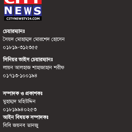
চেয়ারম্যানঃ
সৈয়দ মোহাম্মদ মোরশেদ হোসেন
০১৮১৯-৩১২৩৫৫
সিনিয়র ভাইস চেয়ারম্যানঃ
লায়ন আলহাজ শাহাজাহান শরীফ
০১৭১৩-১০০১৯৪
সম্পাদক ও প্রকাশকঃ
মুহাম্মদ মহিউদ্দিন
০১৮১৯৯৪০২৫৩
আইন বিষয়ক সম্পাদকঃ
বিবি জয়নব তানজু