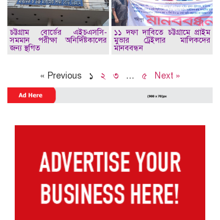
চট্টগ্রাম বোর্ডের এইচএসসি-
১১ দফা দাবিতে চট্টগ্রামে প্রাইম
সমমান পরীক্ষা অনির্দিষ্টকালের
মুভার ট্রেইলার মালিকদের
জন্য স্থগিত
মানববন্ধন
« Previous
১
২
৩
…
৫
Next »