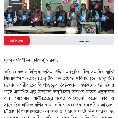
মুহাম্মদ মহিউদ্দিন ( চট্টগ্রাম) মহানগর।
কবি ও কথাসাহিত্যিক জসিম উদ্দিন মনছুরির ‘নীল সমাধির স্মৃতি’
শিরোনামে গল্পগ্রন্থের গ্রন্থ উন্মোচন হয়েছে।শনিবার (২০ জানুয়ারি)
চট্টগ্রাম নগরীর চেরাগি পাহাড়ের ‘বৈঠকখানা’ হলরুমে সন্ধ্যা ৬টায়
গলুই প্রকাশিত গ্রন্থ উন্মোচন অনুষ্ঠানের উদ্বোধন করেন গ্রন্থকারের
বাবা মোহাম্মদ আলী।গ্রন্থের ওপর আলোচনা করেন কবি ও
সাংবাদিক হাফিজ রশিদ খান, কবি ও অধ্যাপক কমরুদ্দিন আহমদ,
চট্টগ্রাম বিশ্ববিদ্যালয়ের অধ্যাপক ড. মুহাম্মদ ফরিদুদ্দিন ফারুক, ড.
মোহাম্মদ শেখ সাদী, কবি ও সাংবাদিক নাজিমুদ্দিন শ্যামল,