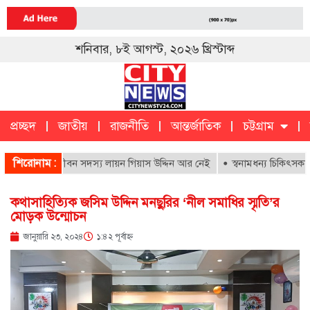
শনিবার, ৮ই আগস্ট, ২০২৬ খ্রিস্টাব্দ
প্রচ্ছদ
জাতীয়
রাজনীতি
আন্তর্জাতিক
চট্টগ্রাম
চট্টগ্রাম
ক
শিরোনাম :
সপাতালের আজীবন সদস্য লায়ন গিয়াস উদ্দিন আর নেই
স্বনামধন্য চিকিৎসকদের বি
কথাসাহিত্যিক জসিম উদ্দিন মনছুরির ‘নীল সমাধির স্মৃতি’র
মোড়ক উন্মোচন
জানুয়ারি ২৩, ২০২৪
১:৪২ পূর্বাহ্ণ