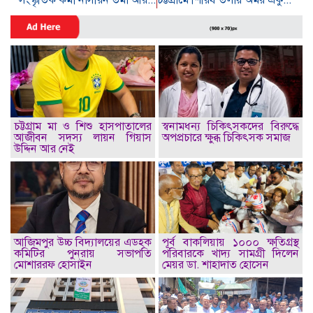
চট্টগ্রাম মা ও শিশু হাসপাতালের
স্বনামধন্য চিকিৎসকদের বিরুদ্ধে
আজীবন সদস্য লায়ন গিয়াস
অপপ্রচারে ক্ষুব্ধ চিকিৎসক সমাজ
উদ্দিন আর নেই
আজিমপুর উচ্চ বিদ্যালয়ের এডহক
পূর্ব বাকলিয়ায় ১০০০ ক্ষতিগ্রস্থ
কমিটির পুনরায় সভাপতি
পরিবারকে খাদ্য সামগ্রী দিলেন
মোশাররফ হোসাইন
মেয়র ডা. শাহাদাত হোসেন