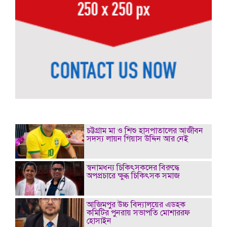
চট্টগ্রাম মা ও শিশু হাসপাতালের আজীবন
সদস্য লায়ন গিয়াস উদ্দিন আর নেই
স্বনামধন্য চিকিৎসকদের বিরুদ্ধে
অপপ্রচারে ক্ষুব্ধ চিকিৎসক সমাজ
আজিমপুর উচ্চ বিদ্যালয়ের এডহক
কমিটির পুনরায় সভাপতি মোশাররফ
হোসাইন