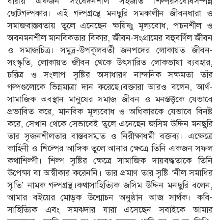
ধারায় একজন সংবেদনশীল সহজাত শিল্পরসবোধসম্পন্ন
ছোটগল্পকার। এই গল্পগ্রন্থে মনছুরি সমকালীন জীবনধারা ও
সমাজবাস্তবতায় তুলে এনেছেন ক্ষয়িষ্ণু মূল্যবোধ, পচনশীল ও
অবনমনশীল মানবিকতার বিকার, জীবন-সংগ্রামের বহুবর্ণিল জীবন
ও সমাজচিত্র। সমুদ্র-উপকূলবর্তী জনপদের লোকায়ত জীবন-
সংস্কৃতি, লোকায়ত জীবন থেকে উৎসারিত লোকভাষা ব্যবহার,
চরিত্র ও সংলাপ সৃষ্টির অসাধারণ নান্দনিক সক্ষমতা তাঁর
গল্পগুলোকে ভিন্নমাত্রা দান করেছে।বক্তারা আরও বলেন, আর্থ-
সামাজিক অবস্থান মানুষের সমাজ জীবন ও মনস্তত্ত্বকে যেভাবে
প্রভাবিত করে, মানবিক মূল্যবোধ ও অধিকারকে যেভাবে বিনষ্ট
করে, সেখান থেকে সেভাবেই তুলে এনেছেন জসিম উদ্দিন মনছুরি
তার সৃজনশীলতার বাস্তবসম্মত ও নিরীক্ষাধর্মী বক্তব্য। এক্ষেত্রে
কাহিনী ও শিল্পের আঙ্গিক তুলে আনার ক্ষেত্রে তিনি একজন সফল
কথাশিল্পী। শিল্প সৃষ্টির ক্ষেত্রে সামাজিক দায়বদ্ধতাকে তিনি
উপেক্ষা বা অস্বীকার করেননি। তার প্রমাণ তার সৃষ্টি ‘নীল সমাধির
স্মৃতি’ নামক গল্পগ্রন্থ।কথাসাহিত্যিক জসিম উদ্দিন মনছুরি বলেন,
আমার বইয়ের মোড়ক উন্মোচন অনুষ্ঠান আজ সার্থক। কবি-
সাহিত্যিক এবং সমঝদার যারা এসেছেন সবাইকে আমার