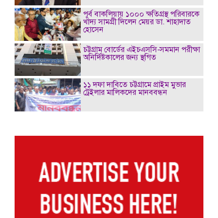
পূর্ব বাকলিয়ায় ১০০০ ক্ষতিগ্রস্থ পরিবারকে
খাদ্য সামগ্রী দিলেন মেয়র ডা. শাহাদাত
হোসেন
চট্টগ্রাম বোর্ডের এইচএসসি-সমমান পরীক্ষা
অনির্দিষ্টকালের জন্য স্থগিত
১১ দফা দাবিতে চট্টগ্রামে প্রাইম মুভার
ট্রেইলার মালিকদের মানববন্ধন