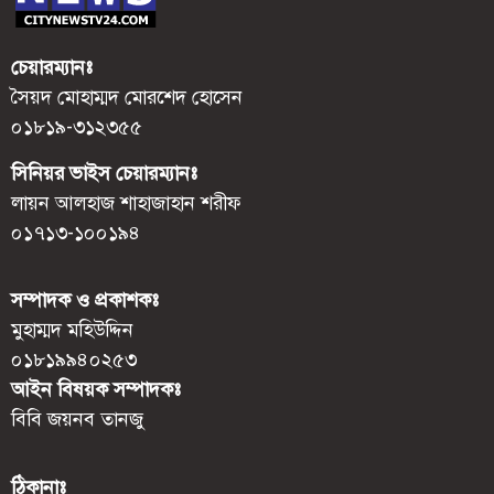
চেয়ারম্যানঃ
সৈয়দ মোহাম্মদ মোরশেদ হোসেন
০১৮১৯-৩১২৩৫৫
সিনিয়র ভাইস চেয়ারম্যানঃ
লায়ন আলহাজ শাহাজাহান শরীফ
০১৭১৩-১০০১৯৪
সম্পাদক ও প্রকাশকঃ
মুহাম্মদ মহিউদ্দিন
০১৮১৯৯৪০২৫৩
আইন বিষয়ক সম্পাদকঃ
বিবি জয়নব তানজু
ঠিকানাঃ