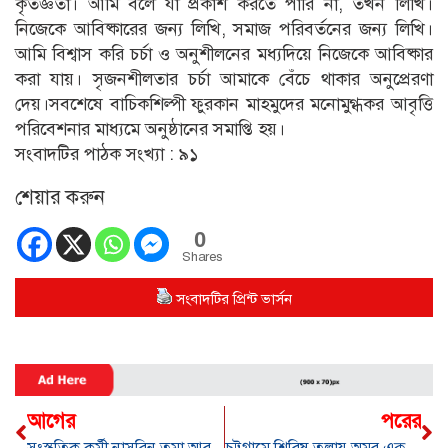
কৃতজ্ঞতা। আমি বলে যা প্রকাশ করতে পারি না, তখন লিখি।
নিজেকে আবিষ্কারের জন্য লিখি, সমাজ পরিবর্তনের জন্য লিখি।
আমি বিশ্বাস করি চর্চা ও অনুশীলনের মধ্যদিয়ে নিজেকে আবিষ্কার
করা যায়। সৃজনশীলতার চর্চা আমাকে বেঁচে থাকার অনুপ্রেরণা
দেয়।সবশেষে বাচিকশিল্পী ফুরকান মাহমুদের মনোমুগ্ধকর আবৃত্তি
পরিবেশনার মাধ্যমে অনুষ্ঠানের সমাপ্তি হয়।
সংবাদটির পাঠক সংখ্যা :
৯১
শেয়ার করুন
0
Shares
সংবাদটির প্রিন্ট ভার্সন
আগের
পরের
সংস্কৃতিক কর্মী নাসরিন তমা আর নেই
চট্টগ্রামে শিরিষ তলায় অমর একুশে বইমেলা শুভ উদ্বোধন