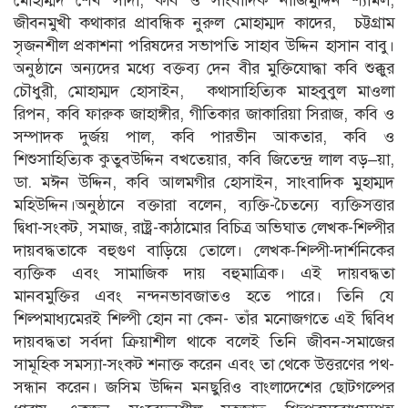
জীবনমুখী কথাকার প্রাবন্ধিক নুরুল মোহাম্মদ কাদের, চট্টগ্রাম
সৃজনশীল প্রকাশনা পরিষদের সভাপতি সাহাব উদ্দিন হাসান বাবু।
অনুষ্ঠানে অন্যদের মধ্যে বক্তব্য দেন বীর মুক্তিযোদ্ধা কবি শুক্কুর
চৌধুরী, মোহাম্মদ হোসাইন, কথাসাহিত্যিক মাহবুবুল মাওলা
রিপন, কবি ফারুক জাহাঙ্গীর, গীতিকার জাকারিয়া সিরাজ, কবি ও
সম্পাদক দুর্জয় পাল, কবি পারভীন আকতার, কবি ও
শিশুসাহিত্যিক কুতুবউদ্দিন বখতেয়ার, কবি জিতেন্দ্র লাল বড়–য়া,
ডা. মঈন উদ্দিন, কবি আলমগীর হোসাইন, সাংবাদিক মুহাম্মদ
মহিউদ্দিন।অনুষ্ঠানে বক্তারা বলেন, ব্যক্তি-চৈতন্যে ব্যক্তিসত্তার
দ্বিধা-সংকট, সমাজ, রাষ্ট্র-কাঠামোর বিচিত্র অভিঘাত লেখক-শিল্পীর
দায়বদ্ধতাকে বহুগুণ বাড়িয়ে তোলে। লেখক-শিল্পী-দার্শনিকের
ব্যক্তিক এবং সামাজিক দায় বহুমাত্রিক। এই দায়বদ্ধতা
মানবমুক্তির এবং নন্দনভাবজাতও হতে পারে। তিনি যে
শিল্পমাধ্যমেরই শিল্পী হোন না কেন- তাঁর মনোজগতে এই দ্বিবিধ
দায়বদ্ধতা সর্বদা ক্রিয়াশীল থাকে বলেই তিনি জীবন-সমাজের
সামূহিক সমস্যা-সংকট শনাক্ত করেন এবং তা থেকে উত্তরণের পথ-
সন্ধান করেন। জসিম উদ্দিন মনছুরিও বাংলাদেশের ছোটগল্পের