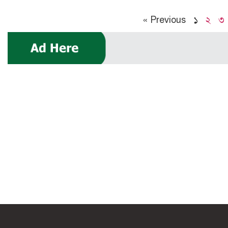
« Previous
১
২
৩