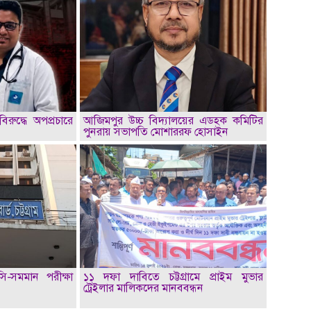
িরুদ্ধে অপপ্রচারে
আজিমপুর উচ্চ বিদ্যালয়ের এডহক কমিটির
পুনরায় সভাপতি মোশাররফ হোসাইন
সি-সমমান পরীক্ষা
১১ দফা দাবিতে চট্টগ্রামে প্রাইম মুভার
ট্রেইলার মালিকদের মানববন্ধন