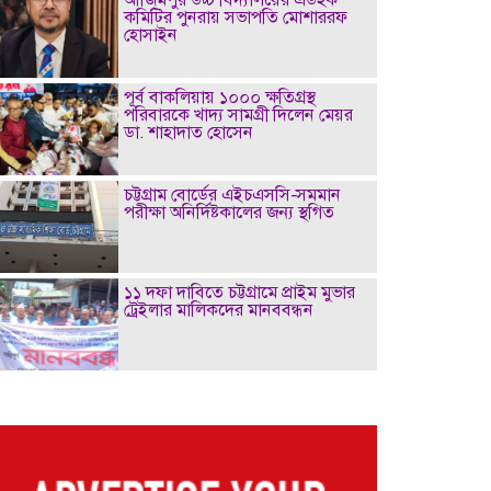
কমিটির পুনরায় সভাপতি মোশাররফ
হোসাইন
পূর্ব বাকলিয়ায় ১০০০ ক্ষতিগ্রস্থ
পরিবারকে খাদ্য সামগ্রী দিলেন মেয়র
ডা. শাহাদাত হোসেন
চট্টগ্রাম বোর্ডের এইচএসসি-সমমান
পরীক্ষা অনির্দিষ্টকালের জন্য স্থগিত
১১ দফা দাবিতে চট্টগ্রামে প্রাইম মুভার
ট্রেইলার মালিকদের মানববন্ধন