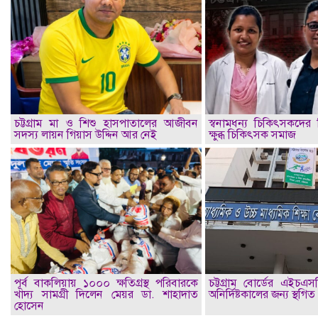
চট্টগ্রাম মা ও শিশু হাসপাতালের আজীবন
স্বনামধন্য চিকিৎসকদের ব
সদস্য লায়ন গিয়াস উদ্দিন আর নেই
ক্ষুব্ধ চিকিৎসক সমাজ
পূর্ব বাকলিয়ায় ১০০০ ক্ষতিগ্রস্থ পরিবারকে
চট্টগ্রাম বোর্ডের এইচএস
খাদ্য সামগ্রী দিলেন মেয়র ডা. শাহাদাত
অনির্দিষ্টকালের জন্য স্থগিত
হোসেন