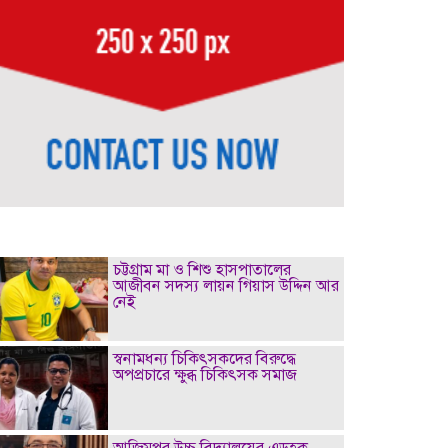
চট্টগ্রাম মা ও শিশু হাসপাতালের
আজীবন সদস্য লায়ন গিয়াস উদ্দিন আর
নেই
স্বনামধন্য চিকিৎসকদের বিরুদ্ধে
অপপ্রচারে ক্ষুব্ধ চিকিৎসক সমাজ
আজিমপুর উচ্চ বিদ্যালয়ের এডহক