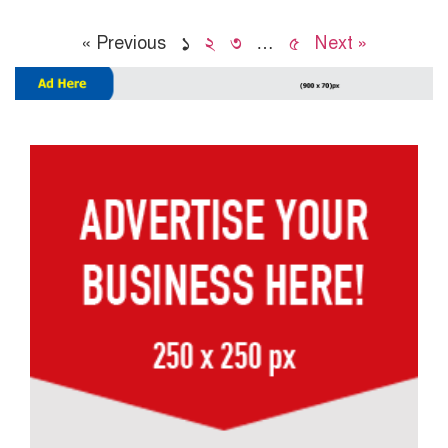
« Previous
১
২
৩
…
৫
Next »