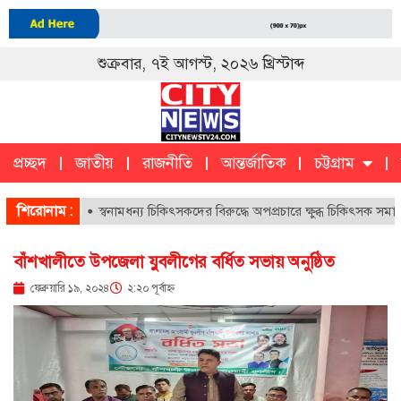
শুক্রবার, ৭ই আগস্ট, ২০২৬ খ্রিস্টাব্দ
প্রচ্ছদ
জাতীয়
রাজনীতি
আন্তর্জাতিক
চট্টগ্রাম
চট্টগ্রাম
ক
শিরোনাম :
স্বনামধন্য চিকিৎসকদের বিরুদ্ধে অপপ্রচারে ক্ষুব্ধ চিকিৎসক সমাজ
বাঁশখালীতে উপজেলা যুবলীগের বর্ধিত সভায় অনুষ্ঠিত
ফেব্রুয়ারি ১৯, ২০২৪
২:২০ পূর্বাহ্ণ