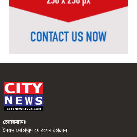
চেয়ারম্যানঃ
সৈয়দ মোহাম্মদ মোরশেদ হোসেন