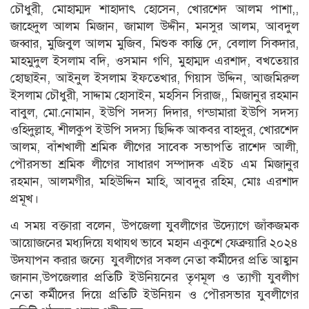
চৌধুরী, মোহাম্মদ শাহাদাৎ হোসেন, খোরশেদ আলম পাশা,,
জাহেদুল আলম মিজান, জামাল উদ্দীন, মনসুর আলম, আবদুল
জব্বার, মুজিবুল আলম মুজিব, মিশুক কান্তি দে, বেলাল সিকদার,
মাহমুদুল ইসলাম বদি, ওসমান গণি, মুহাম্মদ এরশাদ, বখতেয়ার
হোছাইন, আইনুল ইসলাম ইফতেখার, গিয়াস উদ্দিন, আজমিরুল
ইসলাম চৌধুরী, সাদ্দাম হোসাইন, মহসিন সিরাজ,, মিজানুর রহমান
বাবুল, মো.নোমান, ইউপি সদস্য দিদার, গন্ডামারা ইউপি সদস্য
ওহিদুল্লাহ, শীলকুপ ইউপি সদস্য ছিদ্দিক আকবর বাহদুর, খোরশেদ
আলম, বাঁশখালী শ্রমিক লীগের সাবেক সভাপতি রাশেদ আলী,
পৌরসভা শ্রমিক লীগের সাধারণ সম্পাদক এইচ এম মিজানুর
রহমান, আলমগীর, মহিউদ্দিন মাহি, আবদুর রহিম, মোঃ এরশাদ
প্রমূখ।
এ সময় বক্তারা বলেন, উপজেলা যুবলীগের উদ্যোগে জাঁকজমক
আয়োজনের মধ্যদিয়ে যথাযথ ভাবে মহান একুশে ফেব্রুয়ারি ২০২৪
উদযাপন করার জন্যে যুবলীগের সকল নেতা কর্মীদের প্রতি আহ্বান
জানান,উপজেলার প্রতিটি ইউনিয়নের তৃণমূল ও ত্যাগী যুবলীগ
নেতা কর্মীদের দিয়ে প্রতিটি ইউনিয়ন ও পৌরসভার যুবলীগের