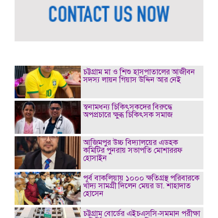
চট্টগ্রাম মা ও শিশু হাসপাতালের আজীবন
সদস্য লায়ন গিয়াস উদ্দিন আর নেই
স্বনামধন্য চিকিৎসকদের বিরুদ্ধে
অপপ্রচারে ক্ষুব্ধ চিকিৎসক সমাজ
আজিমপুর উচ্চ বিদ্যালয়ের এডহক
কমিটির পুনরায় সভাপতি মোশাররফ
হোসাইন
পূর্ব বাকলিয়ায় ১০০০ ক্ষতিগ্রস্থ পরিবারকে
খাদ্য সামগ্রী দিলেন মেয়র ডা. শাহাদাত
হোসেন
চট্টগ্রাম বোর্ডের এইচএসসি-সমমান পরীক্ষা