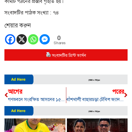
কমিটি গঠনের প্রস্তাব গৃহীত হয়।
সংবাদটির পাঠক সংখ্যা :
৭৪
শেয়ার করুন
0
Shares
সংবাদটির প্রিন্ট ভার্সন
আগের
পরের
গণভবনে সংরক্ষিত আসনের ১৫৪৯ মনোনয়নপ্রত্যাশ ডাক পেলেন
বাঁশখালী বাহারচড়া টেবিল ফ্যান মার্কার নির্বাচনীয় কার্যালয়ে ককটেল ফাটিয়ে অগ্নিসংযোগের অভিযোগ