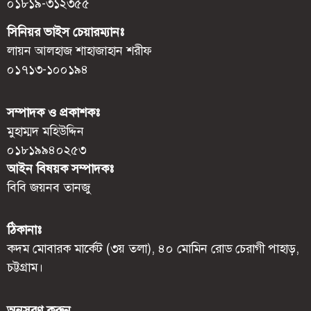
০১৮১৯-৩১২৩৫৫
সিনিয়র ভাইস চেয়ারম্যানঃ
লায়ন আলহাজ শাহাজাহান শরীফ
০১৭১৩-১০০১৯৪
সম্পাদক ও প্রকাশকঃ
মুহাম্মদ মহিউদ্দিন
০১৮১৯৯৪০২৫৩
আইন বিষয়ক সম্পাদকঃ
বিবি জয়নব তানজু
ঠিকানাঃ
কদম মোবারক মার্কেট (৩য় তলা), ৪০ মোমিন রোড চেরাগী পাহাড়,
চট্টগ্রাম।
অনুসরণ করুন