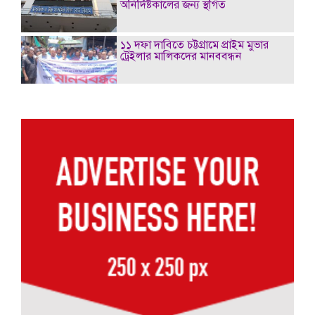
অনির্দিষ্টকালের জন্য স্থগিত
১১ দফা দাবিতে চট্টগ্রামে প্রাইম মুভার
ট্রেইলার মালিকদের মানববন্ধন