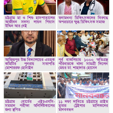
চট্টগ্রাম মা ও শিশু হাসপাতালের
স্বনামধন্য চিকিৎসকদের বিরুদ্ধে
আজীবন সদস্য লায়ন গিয়াস
অপপ্রচারে ক্ষুব্ধ চিকিৎসক সমাজ
উদ্দিন আর নেই
আজিমপুর উচ্চ বিদ্যালয়ের এডহক
পূর্ব বাকলিয়ায় ১০০০ ক্ষতিগ্রস্থ
কমিটির পুনরায় সভাপতি
পরিবারকে খাদ্য সামগ্রী দিলেন
মোশাররফ হোসাইন
মেয়র ডা. শাহাদাত হোসেন
চট্টগ্রাম বোর্ডের এইচএসসি-
১১ দফা দাবিতে চট্টগ্রামে প্রাইম
সমমান পরীক্ষা অনির্দিষ্টকালের
মুভার ট্রেইলার মালিকদের
জন্য স্থগিত
মানববন্ধন