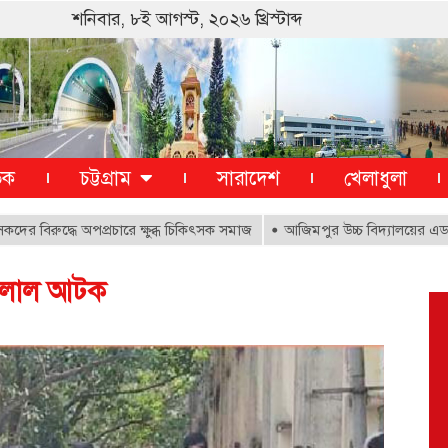
শনিবার, ৮ই আগস্ট, ২০২৬ খ্রিস্টাব্দ
তিক
চট্টগ্রাম
সারাদেশ
খেলাধুলা
ুদ্ধে অপপ্রচারে ক্ষুব্ধ চিকিৎসক সমাজ
আজিমপুর উচ্চ বিদ্যালয়ের এডহক কমি
দালাল আটক