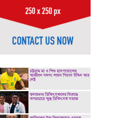
চট্টগ্রাম মা ও শিশু হাসপাতালের
আজীবন সদস্য লায়ন গিয়াস উদ্দিন আর
নেই
স্বনামধন্য চিকিৎসকদের বিরুদ্ধে
অপপ্রচারে ক্ষুব্ধ চিকিৎসক সমাজ
আজিমপুর উচ্চ বিদ্যালয়ের এডহক