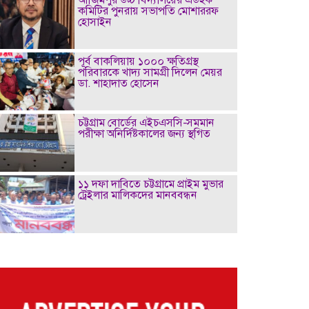
কমিটির পুনরায় সভাপতি মোশাররফ
হোসাইন
পূর্ব বাকলিয়ায় ১০০০ ক্ষতিগ্রস্থ
পরিবারকে খাদ্য সামগ্রী দিলেন মেয়র
ডা. শাহাদাত হোসেন
চট্টগ্রাম বোর্ডের এইচএসসি-সমমান
পরীক্ষা অনির্দিষ্টকালের জন্য স্থগিত
১১ দফা দাবিতে চট্টগ্রামে প্রাইম মুভার
ট্রেইলার মালিকদের মানববন্ধন