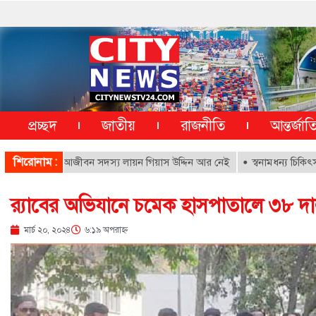
প্রচ্ছদ
জাতীয়
রাজনীতি
আন্তর্জা
শিরোনাম :
সপাতালের আজীবন সদস্য লায়ন গিয়াস উদ্দিন আর নেই
স্বনামধন্য চিকিৎসকদের বির
র‌্যাবের অভিযানে চমেক হাসপাতালে ৩৮ 
মার্চ ২০, ২০২৪
৬:১৯ অপরাহ্ণ