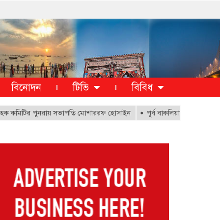
বিনোদন
টিভি
বিবিধ
টির পুনরায় সভাপতি মোশাররফ হোসাইন
পূর্ব বাকলিয়ায় ১০০০ ক্ষতিগ্রস্থ পরি