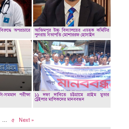
িরুদ্ধে অপপ্রচারে
আজিমপুর উচ্চ বিদ্যালয়ের এডহক কমিটির
পুনরায় সভাপতি মোশাররফ হোসাইন
সি-সমমান পরীক্ষা
১১ দফা দাবিতে চট্টগ্রামে প্রাইম মুভার
ট্রেইলার মালিকদের মানববন্ধন
…
৫
Next »