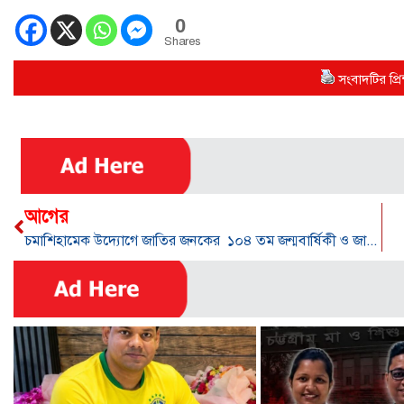
0
Shares
সংবাদটির প্রিন
আগের
চমাশিহামেক উদ্যোগে জাতির জনকের ১০৪ তম জন্মবার্ষিকী ও জাতীয় শিশু দিবস- পালন