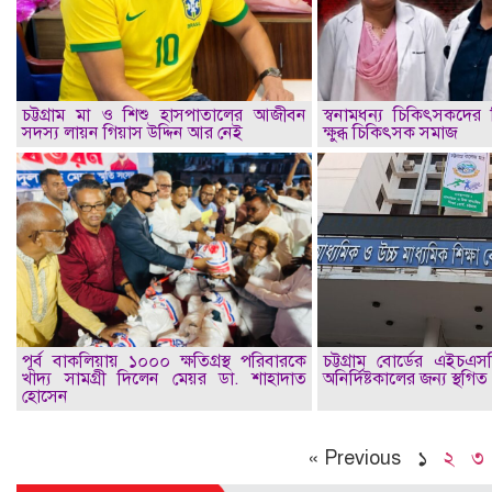
চট্টগ্রাম মা ও শিশু হাসপাতালের আজীবন
স্বনামধন্য চিকিৎসকদের ব
সদস্য লায়ন গিয়াস উদ্দিন আর নেই
ক্ষুব্ধ চিকিৎসক সমাজ
পূর্ব বাকলিয়ায় ১০০০ ক্ষতিগ্রস্থ পরিবারকে
চট্টগ্রাম বোর্ডের এইচএস
খাদ্য সামগ্রী দিলেন মেয়র ডা. শাহাদাত
অনির্দিষ্টকালের জন্য স্থগিত
হোসেন
« Previous
১
২
৩