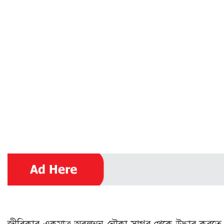
জীবিকার একমাত্র অবলম্বন নৌকা সাগর থে‌কে উদ্ধার কর‌তে গ