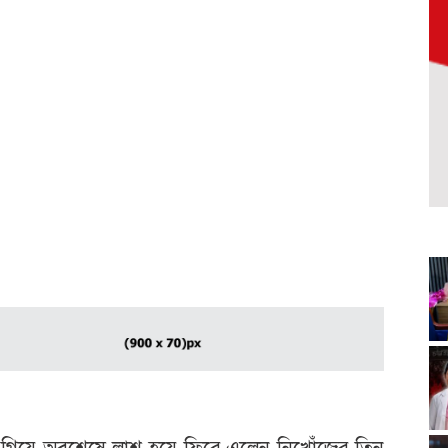
ি‌য়ে অব‌শে‌ষে লাশ হ‌য়ে ফি‌রে এলেন নি‌খোঁ‌জের তিন