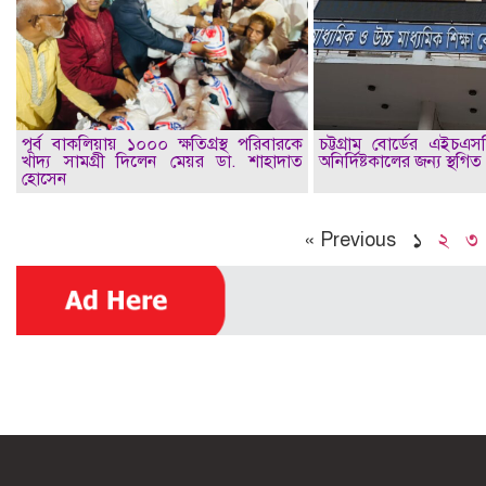
পূর্ব বাকলিয়ায় ১০০০ ক্ষতিগ্রস্থ পরিবারকে
চট্টগ্রাম বোর্ডের এইচএস
খাদ্য সামগ্রী দিলেন মেয়র ডা. শাহাদাত
অনির্দিষ্টকালের জন্য স্থগিত
হোসেন
« Previous
১
২
৩