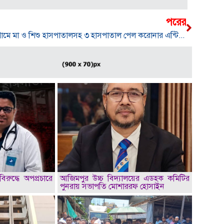
পরের
চট্টগ্রামে মা ও শিশু হাসপাতালসহ ৩ হাসপাতাল পেল ক‌রোনার এন্টিজেন টেস্টের অনুমতি
িরুদ্ধে অপপ্রচারে
আজিমপুর উচ্চ বিদ্যালয়ের এডহক কমিটির
পুনরায় সভাপতি মোশাররফ হোসাইন