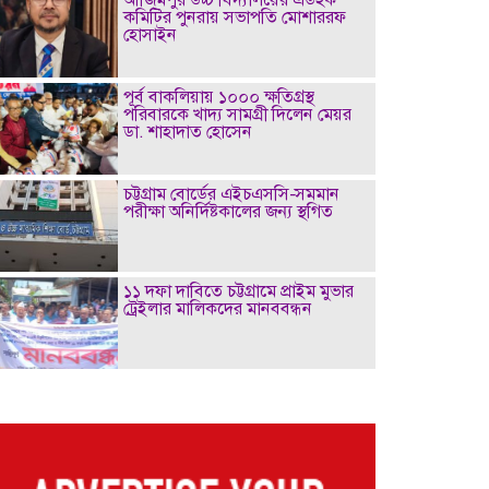
কমিটির পুনরায় সভাপতি মোশাররফ
হোসাইন
পূর্ব বাকলিয়ায় ১০০০ ক্ষতিগ্রস্থ
পরিবারকে খাদ্য সামগ্রী দিলেন মেয়র
ডা. শাহাদাত হোসেন
চট্টগ্রাম বোর্ডের এইচএসসি-সমমান
পরীক্ষা অনির্দিষ্টকালের জন্য স্থগিত
১১ দফা দাবিতে চট্টগ্রামে প্রাইম মুভার
ট্রেইলার মালিকদের মানববন্ধন