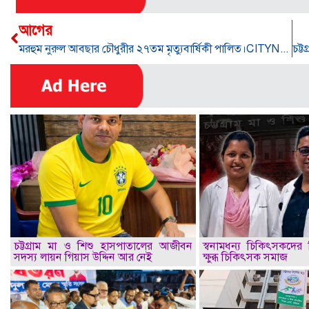
আগের
মরহুম নুরুল আবছার চৌধুরীর ২৭তম মৃত্যুবার্ষিকী পা‌লিত।CITYNEWS24.TV
চট্টগ্রাম মা ও শিশু হাসপাতালের আজীবন
স্বনামধন্য চিকিৎসকদের ব
সদস্য লায়ন গিয়াস উদ্দিন আর নেই
ক্ষুব্ধ চিকিৎসক সমাজ