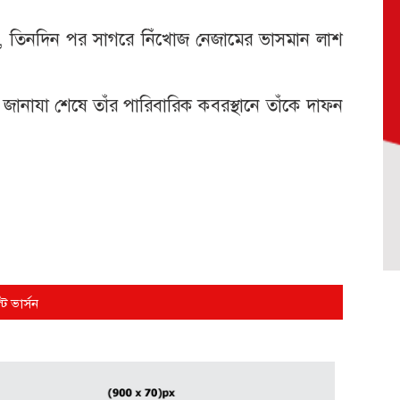
েন, তিনদিন পর সাগরে নিঁখোজ নেজামের ভাসমান লাশ
নাযা শে‌ষে তাঁর পা‌রিবা‌রিক কবরস্থা‌নে তাঁ‌কে দাফন
্ট ভার্সন