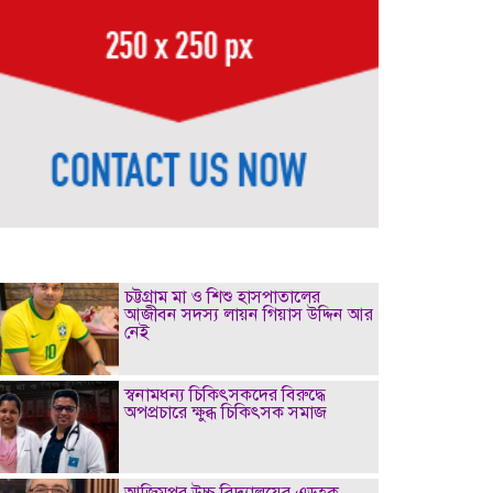
চট্টগ্রাম মা ও শিশু হাসপাতালের
আজীবন সদস্য লায়ন গিয়াস উদ্দিন আর
নেই
স্বনামধন্য চিকিৎসকদের বিরুদ্ধে
অপপ্রচারে ক্ষুব্ধ চিকিৎসক সমাজ
আজিমপুর উচ্চ বিদ্যালয়ের এডহক