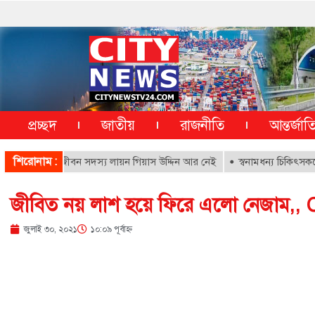
প্রচ্ছদ
জাতীয়
রাজনীতি
আন্তর্জা
শিরোনাম :
াতালের আজীবন সদস্য লায়ন গিয়াস উদ্দিন আর নেই
স্বনামধন্য চিকিৎসকদের বিরু
জী‌বিত নয় লাশ হ‌য়ে ফি‌রে এ‌লো নেজা
জুলাই ৩০, ২০২১
১০:০৯ পূর্বাহ্ণ