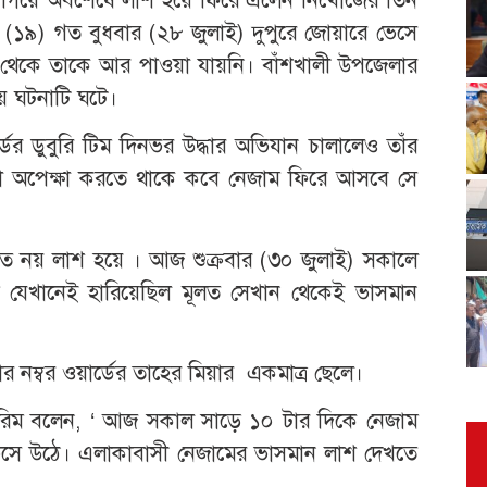
িন (১৯) গত বুধবার (২৮ জুলাই) দুপুরে জোয়ারে ভেসে
র থেকে তাকে আর পাওয়া যায়নি। বাঁশখালী উপজেলার
য় ঘটনাটি ঘটে।
ডের ডুবুরি টিম দিনভর উদ্ধার অভিযান চালা‌লেও তাঁর
রা অপেক্ষা করতে থাকে কবে নেজাম ফিরে আসবে সে
জীবিত নয় লাশ হ‌য়ে । আজ শুক্রবার (৩০ জুলাই) সকালে
 যেখানেই হারিয়েছিল মূলত সেখান‌ থে‌কেই ভাসমান
 নম্বর ওয়ার্ডের তাহের মিয়ার একমাত্র ছে‌লে।
 করিম বলেন, ‘ আজ সকাল সাড়ে ১০ টার দিকে নেজাম
েসে উঠে। এলাকাবাসী নেজামের ভাসমান লাশ দেখতে