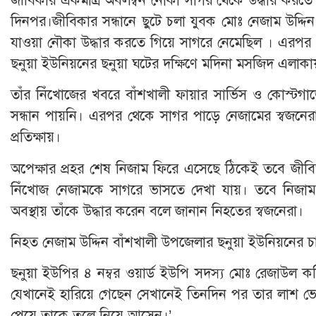
দিনপর।জী‌বিকার সন্ধা‌নে ছুটে চলা যুবক মোঃ নেজাম উদ্দ
যাওয়া নৌকা উদ্ধার করতে গিয়ে সাগরে নে‌মে‌ছিল । এরপ
ছনুয়া ইউনিয়নের ছনুয়া ঘটের দক্ষিণে মদিনা মসজিদ এলাকা
তাঁর নিঁখোজের খবরে বাঁশখালী ফায়ার সার্ভিস ও কোস্টগার্
সন্ধান পায়নি। এরপর থেকে সাগর পাড়ে নেজামের স্বজনে
প্রতিক্ষায়।
অ‌পেক্ষার প্রহর শেষ নিজাম ফি‌রে এ‌সে‌ছে ঠি‌কেই ‌ত‌বে 
নিঁখোজ নেজামকে সাগ‌রে ভাসতে দেখ‌া যায়। ত‌বে নিজাম
অবস্থায় তাঁ‌কে উদ্ধার করেন ব‌লে জানান নিহ‌তের স্বজনেরা।
নিহত নেজাম উ‌দ্দিন বাঁশখালী উপজেলার ছনুয়া ইউনিয়নের চার
ছনুয়া ইউপির ৪ নম্বর ওয়ার্ড ইউপি সদস্য মোঃ রেজাউল
যেখানেই হারিয়ে গেছেন সেখানেই তিনদিন পর তার লাশ ভ
পেয়ে তাকে তুলে নিয়ে আসেন।’