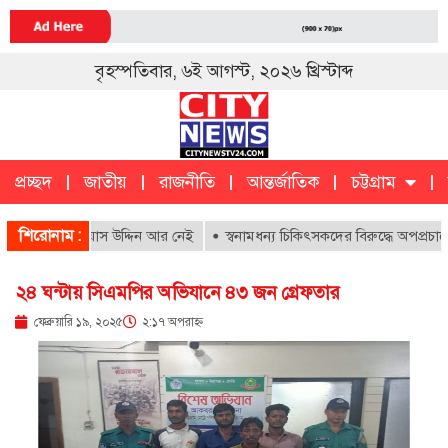
বৃহস্পতিবার, ৬ই আগস্ট, ২০২৬ খ্রিস্টাব্দ
প্রচ্ছদ
জাতীয়
রাজনীতি
আন্তর্জাতিক
চট্টগ্রাম
চট্টগ্রাম
ক
শিরোনাম :
্য লায়ন গিয়াস উদ্দিন আর নেই
স্বনামধন্য চিকিৎসকদের বিরুদ্ধে অপপ্রচারে ক্ষ
২৪ ঘন্টায় সিএমপির অভিযানে ৪৩ জন গ্রেফতার
ফেব্রুয়ারি ১৯, ২০২৫
২:১৭ অপরাহ্ণ