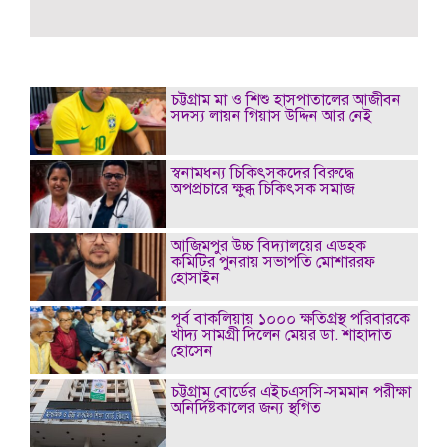
চট্টগ্রাম মা ও শিশু হাসপাতালের আজীবন
সদস্য লায়ন গিয়াস উদ্দিন আর নেই
স্বনামধন্য চিকিৎসকদের বিরুদ্ধে
অপপ্রচারে ক্ষুব্ধ চিকিৎসক সমাজ
আজিমপুর উচ্চ বিদ্যালয়ের এডহক
কমিটির পুনরায় সভাপতি মোশাররফ
হোসাইন
পূর্ব বাকলিয়ায় ১০০০ ক্ষতিগ্রস্থ পরিবারকে
খাদ্য সামগ্রী দিলেন মেয়র ডা. শাহাদাত
হোসেন
চট্টগ্রাম বোর্ডের এইচএসসি-সমমান পরীক্ষা
অনির্দিষ্টকালের জন্য স্থগিত