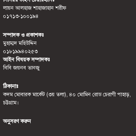
লায়ন আলহাজ শাহাজাহান শরীফ
০১৭১৩-১০০১৯৪
সম্পাদক ও প্রকাশকঃ
মুহাম্মদ মহিউদ্দিন
০১৮১৯৯৪০২৫৩
আইন বিষয়ক সম্পাদকঃ
বিবি জয়নব তানজু
ঠিকানাঃ
কদম মোবারক মার্কেট (৩য় তলা), ৪০ মোমিন রোড চেরাগী পাহাড়,
চট্টগ্রাম।
অনুসরণ করুন