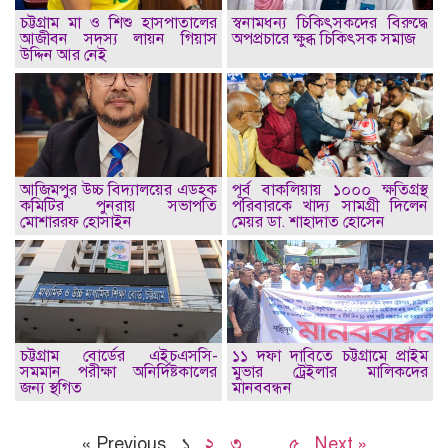
চট্টগ্রাম মা ও শিশু হাসপাতালের
স্বনামধন্য চিকিৎসকদের বিরুদ্ধে
আজীবন সদস্য লায়ন গিয়াস
অপপ্রচারে ক্ষুব্ধ চিকিৎসক সমাজ
উদ্দিন আর নেই
আজিমপুর উচ্চ বিদ্যালয়ের এডহক
পূর্ব বাকলিয়ায় ১০০০ ক্ষতিগ্রস্থ
কমিটির পুনরায় সভাপতি
পরিবারকে খাদ্য সামগ্রী দিলেন
মোশাররফ হোসাইন
মেয়র ডা. শাহাদাত হোসেন
চট্টগ্রাম বোর্ডের এইচএসসি-
১১ দফা দাবিতে চট্টগ্রামে প্রাইম
সমমান পরীক্ষা অনির্দিষ্টকালের
মুভার ট্রেইলার মালিকদের
জন্য স্থগিত
মানববন্ধন
« Previous
১
২
৩
…
৫
Next »