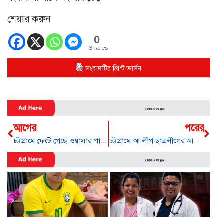
শেয়ার করুন
0
Shares
সংবাদটির প্রিন্ট ভার্সন
আগের
পরের
চট্টগ্রামে ফেটে গেছে ওয়াসার পানি সরবরাহের মূল পাইপলাইন
চট্টগ্রামে আ.লীগ-ছাত্রলীগের আরো ২৯ নেতাকর্মী গ্রেপ্তার