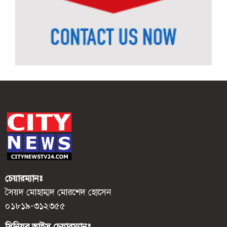
চেয়ারম্যানঃ
সৈয়দ মোহাম্মদ মোরশেদ হোসেন
০১৮১৯-৩১২৩৫৫
সিনিয়র ভাইস চেয়ারম্যানঃ