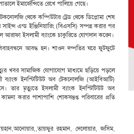
ালে ইমার্জেন্সিতে রেখে পালিয়ে গেছে।
েকনোলজি থেকে কম্পিউটার ট্রেড থেকে ডিপ্লোমা শেষ
সাইন্স এন্ড ইঞ্জিনিয়ারিং (বিএসসি) সম্পন্ন করার পর
ল আরাফা ইসলামী ব্যাংকে চাকুরিতে যোগদান করেন।
 বিবাহবন্ধনে আবদ্ধ হন। শাওন দম্পতির ঘরে ফুটফুটে
ৃত্যুর খবর সামাজিক যোগাযোগ মাধ্যমে ছড়িয়ে পড়লে
সলামী ব্যাংক ইনস্টিটিউট অব টেকনোলজি (আইবিআটি)
আসে। তার মৃত্যুতে ইসলামী ব্যাংক ইনস্টিটিউট অব
ামনা করার পাশাপাশি শোকসন্তপ্ত পরিবারের প্রতি
রায়হান,আনোয়ার,,তায়ফুর রহমান, দেলোয়ার, জসিম,