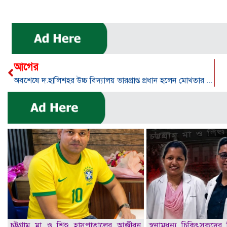
আগের
অবশেষে দ.হালিশহর উচ্চ বিদ্যালয় ভারপ্রাপ্ত প্রধান হলেন মোখতার আহম্মদ
চট্টগ্রাম মা ও শিশু হাসপাতালের আজীবন
স্বনামধন্য চিকিৎসকদের ব