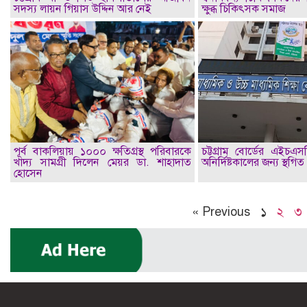
সদস্য লায়ন গিয়াস উদ্দিন আর নেই
ক্ষুব্ধ চিকিৎসক সমাজ
পূর্ব বাকলিয়ায় ১০০০ ক্ষতিগ্রস্থ পরিবারকে
চট্টগ্রাম বোর্ডের এইচএস
খাদ্য সামগ্রী দিলেন মেয়র ডা. শাহাদাত
অনির্দিষ্টকালের জন্য স্থগিত
হোসেন
« Previous
১
২
৩