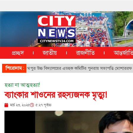
প্রচ্ছদ
জাতীয়
রাজনীতি
আন্তর্জা
শিরোনাম :
আজিমপুর উচ্চ বিদ্যালয়ের এডহক কমিটির পুনরায় সভাপতি মোশাররফ হোসাইন
হত্যা না আত্মহত্যা!
ব্যাংকার শাওনের রহস্যজনক মৃত্যু!
মার্চ ২৩, ২০২৫
৫:২৭ পূর্বাহ্ণ