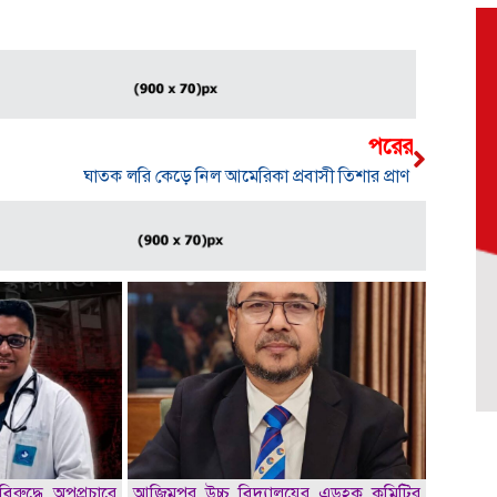
পরের
ঘাতক লরি কেড়ে নিল আমেরিকা প্রবাসী তিশার প্রাণ
িরুদ্ধে অপপ্রচারে
আজিমপুর উচ্চ বিদ্যালয়ের এডহক কমিটির