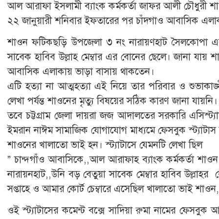
আল আরাফা ইসলামী ব্যাংক কর্মকর্তা জাফর আলী চৌধুরী শা
২২ জানুয়ারী শনিবার ইফতারের পর চাঁদগাও আবাসিক এলাকা
শাওন ফটিকছড়ি উপজেলা ৩ নং নারায়ণহাট সৈলকোপা এলাক
সাবেক হাবিব উল্লাহ মেম্বার এর বোনের ছেলে। জানা যায় শাওন 
আবাসিক এলাকায় ভাড়া বাসায় থাকতেন।
এটি হত্যা না আত্মহত্যা এই নিয়ে তার পরিবার ও শুভাকাঙ্খীদে
লেখা পর্যন্ত শাওনের মৃত্যু বিষয়ের সঠিক কারণ জানা যায়নি।
তবে চট্টগ্রাম জেলা দায়রা জজ আদালতের সরকারি এসিস্ট
ইমরান নাঈম সামাজিক যোগাযোগ মাধ্যমে ফেসবুক স্ট্যাটাস দিয়
শাওনের খালাতো ভাই হন। স্ট্যাটাসে যেমনটি লেখা ছিল
” চান্দগাঁও আবাসিকে,,আল আরাফাহ ব্যাংক কর্মকর্তা শাওন সম্ভা
নারায়নহাট,,উনি বড় বেতুয়া সাবেক মেম্বার হাবিব উল্লাহর
সপ্তাহে ও আমার কোর্ট চেম্বারে এসেছিল খালাতো ভাই শাওন,
ওই স্ট্যাটাসের কমেন্ট বক্সে সাদিয়া রুমা নামের ফেসব