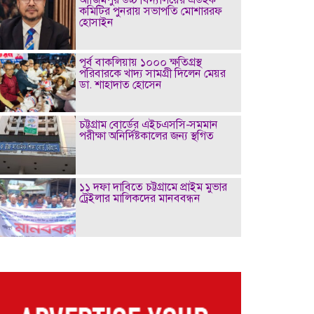
কমিটির পুনরায় সভাপতি মোশাররফ
হোসাইন
পূর্ব বাকলিয়ায় ১০০০ ক্ষতিগ্রস্থ
পরিবারকে খাদ্য সামগ্রী দিলেন মেয়র
ডা. শাহাদাত হোসেন
চট্টগ্রাম বোর্ডের এইচএসসি-সমমান
পরীক্ষা অনির্দিষ্টকালের জন্য স্থগিত
১১ দফা দাবিতে চট্টগ্রামে প্রাইম মুভার
ট্রেইলার মালিকদের মানববন্ধন