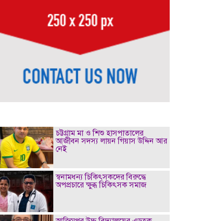
চট্টগ্রাম মা ও শিশু হাসপাতালের
আজীবন সদস্য লায়ন গিয়াস উদ্দিন আর
নেই
স্বনামধন্য চিকিৎসকদের বিরুদ্ধে
অপপ্রচারে ক্ষুব্ধ চিকিৎসক সমাজ
আজিমপুর উচ্চ বিদ্যালয়ের এডহক