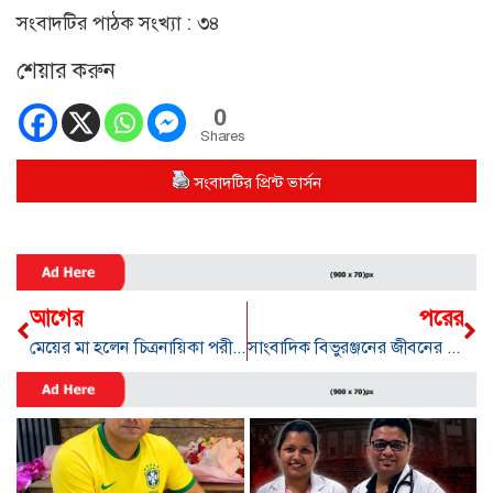
সংবাদটির পাঠক সংখ্যা :
৩৪
শেয়ার করুন
0
Shares
সংবাদটির প্রিন্ট ভার্সন
আগের
পরের
মেয়ের মা হলেন চিত্রনায়িকা পরীমণি
সাংবাদিক বিভুরঞ্জনের জীবনের শেষ চিঠি