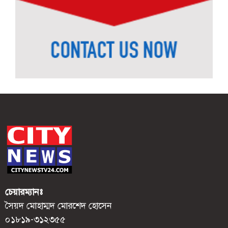
চেয়ারম্যানঃ
সৈয়দ মোহাম্মদ মোরশেদ হোসেন
০১৮১৯-৩১২৩৫৫