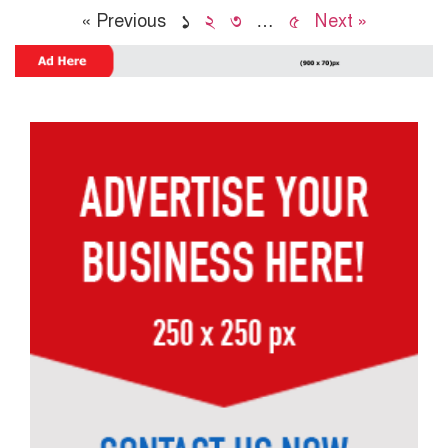
« Previous
১
২
৩
…
৫
Next »