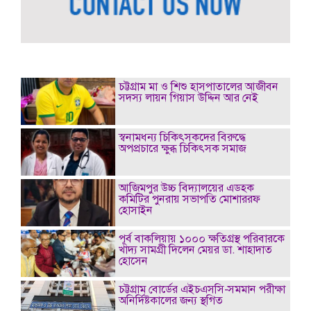
চট্টগ্রাম মা ও শিশু হাসপাতালের আজীবন
সদস্য লায়ন গিয়াস উদ্দিন আর নেই
স্বনামধন্য চিকিৎসকদের বিরুদ্ধে
অপপ্রচারে ক্ষুব্ধ চিকিৎসক সমাজ
আজিমপুর উচ্চ বিদ্যালয়ের এডহক
কমিটির পুনরায় সভাপতি মোশাররফ
হোসাইন
পূর্ব বাকলিয়ায় ১০০০ ক্ষতিগ্রস্থ পরিবারকে
খাদ্য সামগ্রী দিলেন মেয়র ডা. শাহাদাত
হোসেন
চট্টগ্রাম বোর্ডের এইচএসসি-সমমান পরীক্ষা
অনির্দিষ্টকালের জন্য স্থগিত