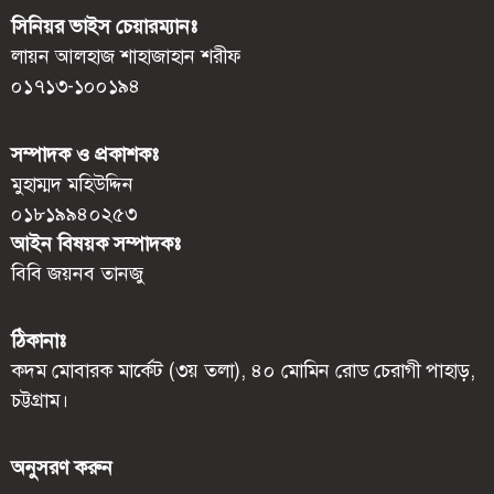
সিনিয়র ভাইস চেয়ারম্যানঃ
লায়ন আলহাজ শাহাজাহান শরীফ
০১৭১৩-১০০১৯৪
সম্পাদক ও প্রকাশকঃ
মুহাম্মদ মহিউদ্দিন
০১৮১৯৯৪০২৫৩
আইন বিষয়ক সম্পাদকঃ
বিবি জয়নব তানজু
ঠিকানাঃ
কদম মোবারক মার্কেট (৩য় তলা), ৪০ মোমিন রোড চেরাগী পাহাড়,
চট্টগ্রাম।
অনুসরণ করুন