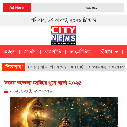
শনিবার, ৮ই আগস্ট, ২০২৬ খ্রিস্টাব্দ
প্রচ্ছদ
জাতীয়
রাজনীতি
আন্তর্জাতিক
চট্টগ্রাম
চট্টগ্রাম
ক
শিরোনাম :
পাতালের আজীবন সদস্য লায়ন গিয়াস উদ্দিন আর নেই
স্বনামধন্য চিকিৎসকদের বিরু
ঈদের শুভেচ্ছা জানিয়ে খুদে বার্তা ২০২৫
মার্চ ২৮, ২০২৫
২:০৩ অপরাহ্ণ