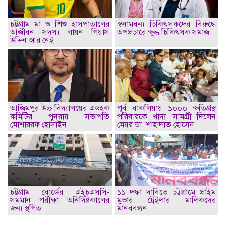
চট্টগ্রাম মা ও শিশু হাসপাতালের
স্বনামধন্য চিকিৎসকদের বিরুদ্ধে
আজীবন সদস্য লায়ন গিয়াস
অপপ্রচারে ক্ষুব্ধ চিকিৎসক সমাজ
উদ্দিন আর নেই
আজিমপুর উচ্চ বিদ্যালয়ের এডহক
পূর্ব বাকলিয়ায় ১০০০ ক্ষতিগ্রস্থ
কমিটির পুনরায় সভাপতি
পরিবারকে খাদ্য সামগ্রী দিলেন
মোশাররফ হোসাইন
মেয়র ডা. শাহাদাত হোসেন
চট্টগ্রাম বোর্ডের এইচএসসি-
১১ দফা দাবিতে চট্টগ্রামে প্রাইম
সমমান পরীক্ষা অনির্দিষ্টকালের
মুভার ট্রেইলার মালিকদের
জন্য স্থগিত
মানববন্ধন