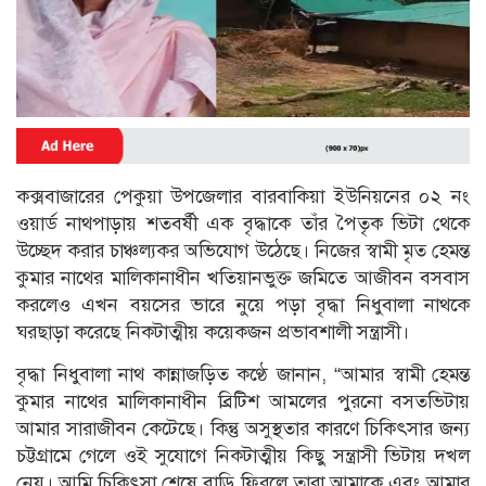
কক্সবাজারের পেকুয়া উপজেলার বারবাকিয়া ইউনিয়নের ০২ নং
ওয়ার্ড নাথপাড়ায় শতবর্ষী এক বৃদ্ধাকে তাঁর পৈতৃক ভিটা থেকে
উচ্ছেদ করার চাঞ্চল্যকর অভিযোগ উঠেছে। নিজের স্বামী মৃত হেমন্ত
কুমার নাথের মালিকানাধীন খতিয়ানভুক্ত জমিতে আজীবন বসবাস
করলেও এখন বয়সের ভারে নুয়ে পড়া বৃদ্ধা নিধুবালা নাথকে
ঘরছাড়া করেছে নিকটাত্মীয় কয়েকজন প্রভাবশালী সন্ত্রাসী।
বৃদ্ধা নিধুবালা নাথ কান্নাজড়িত কণ্ঠে জানান, “আমার স্বামী হেমন্ত
কুমার নাথের মালিকানাধীন ব্রিটিশ আমলের পুরনো বসতভিটায়
আমার সারাজীবন কেটেছে। কিন্তু অসুস্থতার কারণে চিকিৎসার জন্য
চট্টগ্রামে গেলে ওই সুযোগে নিকটাত্মীয় কিছু সন্ত্রাসী ভিটায় দখল
নেয়। আমি চিকিৎসা শেষে বাড়ি ফিরলে তারা আমাকে এবং আমার