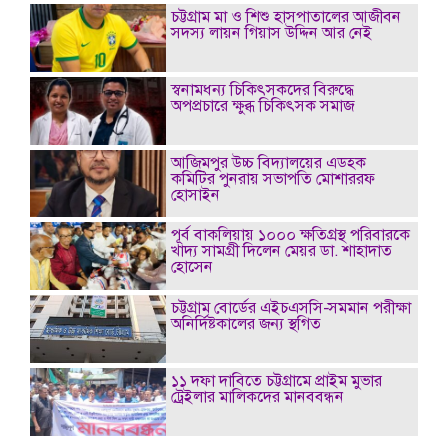
চট্টগ্রাম মা ও শিশু হাসপাতালের আজীবন
সদস্য লায়ন গিয়াস উদ্দিন আর নেই
স্বনামধন্য চিকিৎসকদের বিরুদ্ধে
অপপ্রচারে ক্ষুব্ধ চিকিৎসক সমাজ
আজিমপুর উচ্চ বিদ্যালয়ের এডহক
কমিটির পুনরায় সভাপতি মোশাররফ
হোসাইন
পূর্ব বাকলিয়ায় ১০০০ ক্ষতিগ্রস্থ পরিবারকে
খাদ্য সামগ্রী দিলেন মেয়র ডা. শাহাদাত
হোসেন
চট্টগ্রাম বোর্ডের এইচএসসি-সমমান পরীক্ষা
অনির্দিষ্টকালের জন্য স্থগিত
১১ দফা দাবিতে চট্টগ্রামে প্রাইম মুভার
ট্রেইলার মালিকদের মানববন্ধন