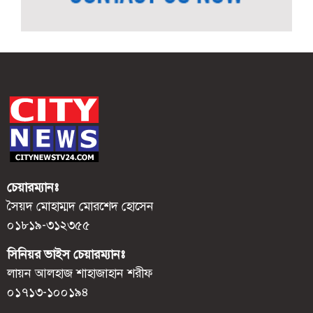
চেয়ারম্যানঃ
সৈয়দ মোহাম্মদ মোরশেদ হোসেন
০১৮১৯-৩১২৩৫৫
সিনিয়র ভাইস চেয়ারম্যানঃ
লায়ন আলহাজ শাহাজাহান শরীফ
০১৭১৩-১০০১৯৪