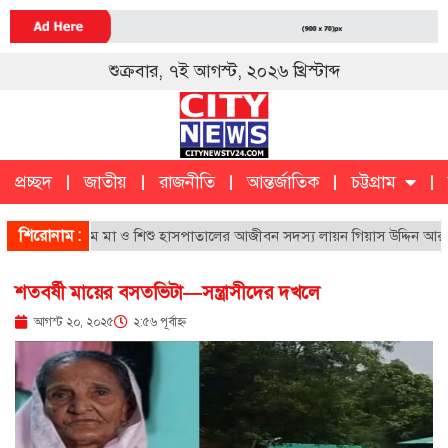
শুক্রবার, ৭ই আগস্ট, ২০২৬ খ্রিস্টাব্দ
প্রচ্ছদ
জাতীয়
রাজনীতি
আন্তর্জাতিক
চট্টগ্রাম
চট্টগ্রাম
ক
শিরোনাম :
চট্টগ্রাম মা ও শিশু হাসপাতালের আজীবন সদস্য লায়ন গিয়াস উদ্দিন আর নেই
শতবর্ষী মায়ের বসতভিটা—সন্ত্রাসীদের দখলে
আগস্ট ২০, ২০২৫
২:৫৬ পূর্বাহ্ণ