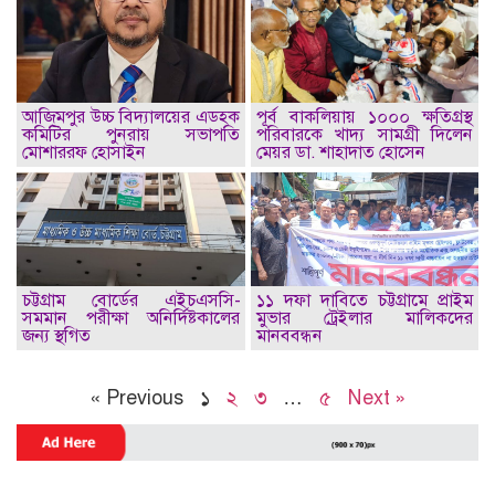
আজিমপুর উচ্চ বিদ্যালয়ের এডহক
পূর্ব বাকলিয়ায় ১০০০ ক্ষতিগ্রস্থ
কমিটির পুনরায় সভাপতি
পরিবারকে খাদ্য সামগ্রী দিলেন
মোশাররফ হোসাইন
মেয়র ডা. শাহাদাত হোসেন
চট্টগ্রাম বোর্ডের এইচএসসি-
১১ দফা দাবিতে চট্টগ্রামে প্রাইম
সমমান পরীক্ষা অনির্দিষ্টকালের
মুভার ট্রেইলার মালিকদের
জন্য স্থগিত
মানববন্ধন
« Previous
১
২
৩
…
৫
Next »