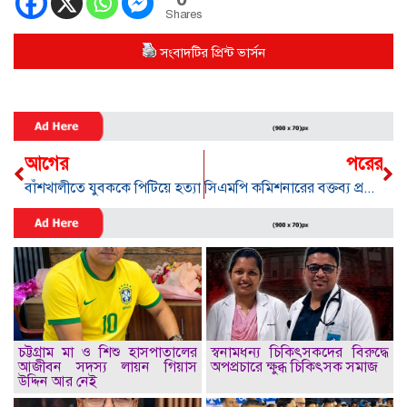
Shares
সংবাদটির প্রিন্ট ভার্সন
আগের
পরের
বাঁশখালীতে যুবককে পিটিয়ে হত্যা
সিএমপি কমিশনারের বক্তব্য প্রত্যাহারে ৪৮ ঘণ্টার সময় দিলো সিইউজে
চট্টগ্রাম মা ও শিশু হাসপাতালের
স্বনামধন্য চিকিৎসকদের বিরুদ্ধে
আজীবন সদস্য লায়ন গিয়াস
অপপ্রচারে ক্ষুব্ধ চিকিৎসক সমাজ
উদ্দিন আর নেই