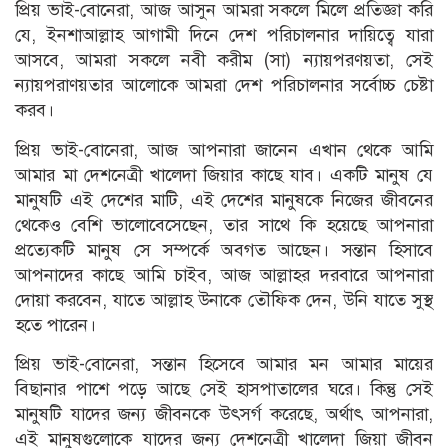
প্রিয় ভাই-বোনেরা, আজ আসুন আমরা সকলে মিলে প্রতিজ্ঞা করি
যে, ইনশাআল্লাহ আগামী দিনে দেশ পরিচালনার দায়িত্বে যারা
আসবে, আমরা সকলে নবী করীম (সা) ন্যায়পরণয়তা, সেই
ন্যায়পরাণয়তার আলোকে আমরা দেশ পরিচালনার সর্বোচ্চ চেষ্টা
করব।
প্রিয় ভাই-বোনেরা, আজ আপনারা জানেন এখান থেকে আমি
আমার মা দেশনেত্রী খালেদা জিয়ার কাছে যাব। একটি মানুষ যে
মানুষটি এই দেশের মাটি, এই দেশের মানুষকে নিজের জীবনের
থেকেও বেশি ভালোবেসেছেন, তার সাথে কি হয়েছে আপনারা
প্রত্যেকটি মানুষ সে সম্পর্কে অবগত আছেন। সন্তান হিসাবে
আপনাদের কাছে আমি চাইব, আজ আল্লাহর দরবারে আপনারা
দোয়া করবেন, যাতে আল্লাহ উনাকে তৌফিক দেন, উনি যাতে সুস্থ
হতে পারেন।
প্রিয় ভাই-বোনেরা, সন্তান হিসেবে আমার মন আমার মায়ের
বিছানার পাশে পড়ে আছে সেই হাসপাতালের ঘরে। কিন্তু সেই
মানুষটি যাদের জন্য জীবনকে উৎসর্গ করেছে, অর্থাৎ আপনারা,
এই মানুষগুলোকে যাদের জন্য দেশনেত্রী খালেদা জিয়া জীবন