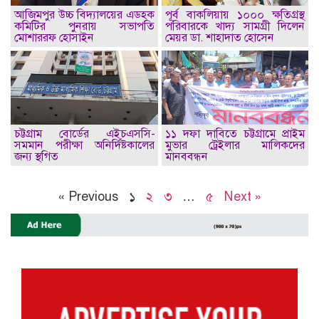
আজিমপুর উচ্চ বিদ্যালয়ের এডহক
পূর্ব বাকলিয়ায় ১০০০ ক্ষতিগ্রস্থ
কমিটির পুনরায় সভাপতি
পরিবারকে খাদ্য সামগ্রী দিলেন
মোশাররফ হোসাইন
মেয়র ডা. শাহাদাত হোসেন
চট্টগ্রাম বোর্ডের এইচএসসি-
১১ দফা দাবিতে চট্টগ্রামে প্রাইম
সমমান পরীক্ষা অনির্দিষ্টকালের
মুভার ট্রেইলার মালিকদের
জন্য স্থগিত
মানববন্ধন
« Previous
১
২
৩
…
৫
Next »