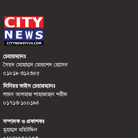
চেয়ারম্যানঃ
সৈয়দ মোহাম্মদ মোরশেদ হোসেন
০১৮১৯-৩১২৩৫৫
সিনিয়র ভাইস চেয়ারম্যানঃ
লায়ন আলহাজ শাহাজাহান শরীফ
০১৭১৩-১০০১৯৪
সম্পাদক ও প্রকাশকঃ
মুহাম্মদ মহিউদ্দিন