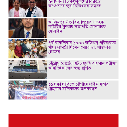
স্বনামধন্য চিকিৎসকদের বিরুদ্ধে
অপপ্রচারে ক্ষুব্ধ চিকিৎসক সমাজ
আজিমপুর উচ্চ বিদ্যালয়ের এডহক
কমিটির পুনরায় সভাপতি মোশাররফ
হোসাইন
পূর্ব বাকলিয়ায় ১০০০ ক্ষতিগ্রস্থ পরিবারকে
খাদ্য সামগ্রী দিলেন মেয়র ডা. শাহাদাত
হোসেন
চট্টগ্রাম বোর্ডের এইচএসসি-সমমান পরীক্ষা
অনির্দিষ্টকালের জন্য স্থগিত
১১ দফা দাবিতে চট্টগ্রামে প্রাইম মুভার
ট্রেইলার মালিকদের মানববন্ধন