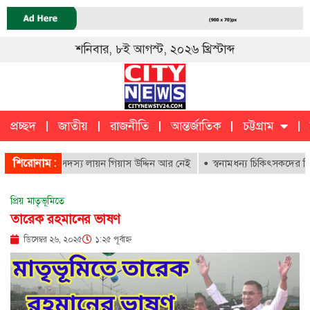
শনিবার, ৮ই আগস্ট, ২০২৬ খ্রিস্টাব্দ
প্রচ্ছদ
জাতীয়
রাজনীতি
আন্তর্জাতিক
চট্টগ্রাম
চট্টগ্রাম
ক
শিরোনাম :
ের আজীবন সদস্য লায়ন গিয়াস উদ্দিন আর নেই
স্বনামধন্য চিকিৎসকদের বিরুদ্ধে 
প্রিয় মাতৃভূমিতে
তারেক রহমানের ভাষণ
ডিসেম্বর ২৬, ২০২৫
১:২৫ পূর্বাহ্ণ