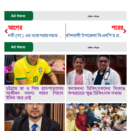
আগের
পরের
নবী (সা.) এর ন্যায়পরায়ণতার আলোকে দেশ গড়বো: তারেক রহমান
বাঁশখালী উপজেলা বিএনপি’র প্রতিষ্ঠাতা সভাপতি মোজাহেরুল হক চৌধুরী আর নেই
চট্টগ্রাম মা ও শিশু হাসপাতালের
স্বনামধন্য চিকিৎসকদের বিরুদ্ধে
আজীবন সদস্য লায়ন গিয়াস
অপপ্রচারে ক্ষুব্ধ চিকিৎসক সমাজ
উদ্দিন আর নেই