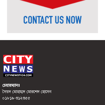
চেয়ারম্যানঃ
সৈয়দ মোহাম্মদ মোরশেদ হোসেন
০১৮১৯-৩১২৩৫৫