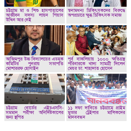
চট্টগ্রাম মা ও শিশু হাসপাতালের
স্বনামধন্য চিকিৎসকদের বিরুদ্ধে
আজীবন সদস্য লায়ন গিয়াস
অপপ্রচারে ক্ষুব্ধ চিকিৎসক সমাজ
উদ্দিন আর নেই
আজিমপুর উচ্চ বিদ্যালয়ের এডহক
পূর্ব বাকলিয়ায় ১০০০ ক্ষতিগ্রস্থ
কমিটির পুনরায় সভাপতি
পরিবারকে খাদ্য সামগ্রী দিলেন
মোশাররফ হোসাইন
মেয়র ডা. শাহাদাত হোসেন
চট্টগ্রাম বোর্ডের এইচএসসি-
১১ দফা দাবিতে চট্টগ্রামে প্রাইম
সমমান পরীক্ষা অনির্দিষ্টকালের
মুভার ট্রেইলার মালিকদের
জন্য স্থগিত
মানববন্ধন