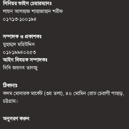
সিনিয়র ভাইস চেয়ারম্যানঃ
লায়ন আলহাজ শাহাজাহান শরীফ
০১৭১৩-১০০১৯৪
সম্পাদক ও প্রকাশকঃ
মুহাম্মদ মহিউদ্দিন
০১৮১৯৯৪০২৫৩
আইন বিষয়ক সম্পাদকঃ
বিবি জয়নব তানজু
ঠিকানাঃ
কদম মোবারক মার্কেট (৩য় তলা), ৪০ মোমিন রোড চেরাগী পাহাড়,
চট্টগ্রাম।
অনুসরণ করুন