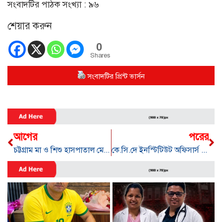
সংবাদটির পাঠক সংখ্যা :
৯৬
শেয়ার করুন
0
Shares
সংবাদটির প্রিন্ট ভার্সন
আগের
পরের
চট্টগ্রাম মা ও শিশু হাসপাতাল মেডিকেল কলেজের অধ্যক্ষ হলেন প্রফেসর ডা: অসীম কুমার বড়ুয়া
কে.সি.দে ইনস্টিটিউট অফিসার্স ক্লাবের নির্বাচন ও ৮৭ তম সাধারণ সভা সম্পন্ন