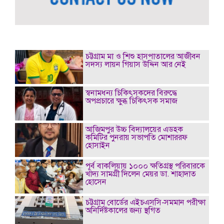
চট্টগ্রাম মা ও শিশু হাসপাতালের আজীবন
সদস্য লায়ন গিয়াস উদ্দিন আর নেই
স্বনামধন্য চিকিৎসকদের বিরুদ্ধে
অপপ্রচারে ক্ষুব্ধ চিকিৎসক সমাজ
আজিমপুর উচ্চ বিদ্যালয়ের এডহক
কমিটির পুনরায় সভাপতি মোশাররফ
হোসাইন
পূর্ব বাকলিয়ায় ১০০০ ক্ষতিগ্রস্থ পরিবারকে
খাদ্য সামগ্রী দিলেন মেয়র ডা. শাহাদাত
হোসেন
চট্টগ্রাম বোর্ডের এইচএসসি-সমমান পরীক্ষা
অনির্দিষ্টকালের জন্য স্থগিত