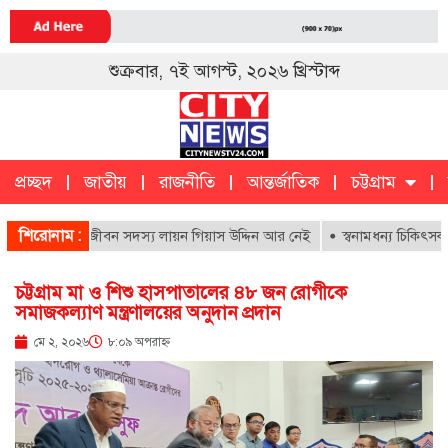
শুক্রবার, ৭ই আগস্ট, ২০২৬ খ্রিস্টাব্দ
প্রচ্ছদ
জাতীয়
রাজনীতি
আন্তর্জাতিক
চট্টগ্রাম
চট্টগ্রাম
ক
শিরোনাম :
াসপাতালের আজীবন সদস্য লায়ন গিয়াস উদ্দিন আর নেই
স্বনামধন্য চিকিৎসকদের বি
চট্টগ্রাম মা ও শিশু হাসপাতালের ৪৮ জন রোগীকে
সমাজকল্যাণ মন্ত্রণালয়ের অনুদান প্রদান
মে ২, ২০২৬
৮:০৯ অপরাহ্ণ