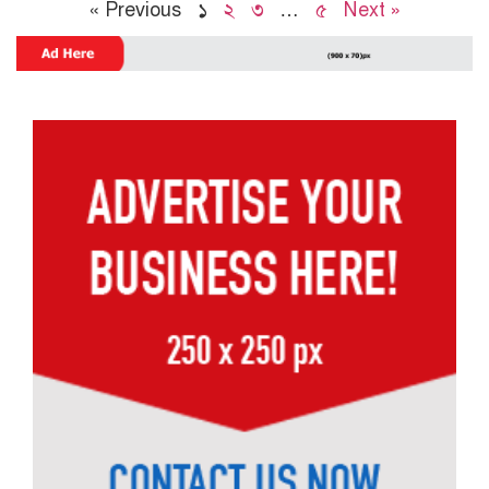
« Previous
১
২
৩
…
৫
Next »