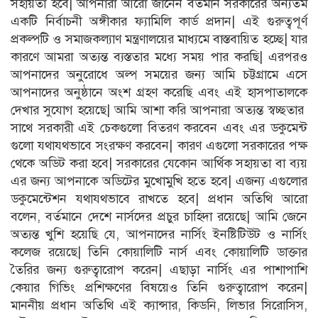
সহায়তা হবে| আপনারা আরো জানেন বর্তমান সরকারের অন্যতম
একটি নির্বাচনী অঙ্গীকার ফ্যামিলি কার্ড প্রদান| এই গুরুত্বপূর্ণ
প্রকল্পটি ও সমাজকল্যাণ মন্ত্রণালয়ের মাধ্যমে বাস্তবায়িত হচ্ছে| যার
কারণে আমরা অত্যন্ত ব্যস্ততার মধ্যে সময় পার করছি| এরপরও
আপনাদের অনুরোধে অল্প সময়ের জন্য আমি চট্টগ্রামে এসে
আপনাদের অনুষ্ঠানে অংশ গ্রহণ করেছি এবং এই হাসপাতালকে
দেখার সুযোগ হয়েছে| আমি আশা করি আপনারা অত্যন্ত স্বচ্ছতার
সাথে সরকারী এই চেকগুলো বিতরণ করবেন এবং এর ডকুমেন্ট
গুলো যথাযথভাবে সংরক্ষণ করবেন| কারণ এগুলো সরকারের পক্ষ
থেকে অডিট করা হবে| সরকারের যেকোন আর্থিক সহায়তা বা ব্যয়
এর জন্য আপনাকে অডিটের মুখোমুখি হতে হবে| এজন্য এগুলোর
ডকুমেন্টেশন যথাযথভাবে রাখতে হবে| প্রধান অতিথি আরো
বলেন, বর্তমানে দেশে নার্সদের প্রচুর চাহিদা রয়েছে| আমি জেনে
অত্যন্ত খুশি হয়েছি যে, আপনাদের নার্সিং ইনষ্টিটিউট ও নার্সিং
কলেজ রয়েছে| তিনি কোয়ালিটি নার্স এবং কোয়ালিটি ডাক্তার
তৈরির জন্য গুরুত্বারোপ করেন| এছাড়া নার্সিং এর পাশাপাশি
কেয়ার গিভিং প্রশিক্ষণের বিষয়েও তিনি গুরুত্বারোপ করেন|
মাননীয় প্রধান অতিথি এই ক্যান্সার, কিডনি, লিভার সিরোসিস,