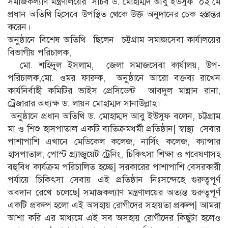
সমাজকল্যাণ মন্ত্রণালয়ের সচিব ড. মোহাম্মদ আবু ইউসুফ ০২ মে
প্রধান অতিথি হিসেবে উপস্থিত থেকে উক্ত অনুদানের চেক হস্তান্তর
করেন।
অনুষ্ঠানে বিশেষ অতিথি ছিলেন চট্টগ্রাম সমাজসেবা কার্যালয়ের
বিভাগীয় পরিচালক,
মো. শহিদুল ইসলাম, জেলা সমাজসেবা কার্যালয়, উপ-
পরিচালক,মো. ওমর ফারুক, অনুষ্ঠানে আরো বক্তব্য রাখেন
কার্যনির্বাহী কমিটির ভাইস প্রেসিডেন্ট আবদুল মান্নান রানা,
ট্রেজারার অধ্যক্ষ ড. লায়ন মোহাম্মদ সানাউল্লাহ।
অনুষ্ঠানে প্রধান অতিথি ড. মোহাম্মদ আবু ইউসুফ বলেন, চট্টগ্রাম
মা ও শিশু হাসপাতাল একটি ব্যতিক্রমধর্মী প্রতিষ্ঠান| স্বাস্থ্য সেবার
পাশাপাশি এখানে মেডিকেল কলেজ, নার্সিং কলেজ, ক্যান্সার
হাসপাতাল, পোস্ট গ্র্যাজুয়েট ট্রেনিং, চিকিৎসা শিক্ষা ও গবেষণাসহ
বহুবিধ কার্যক্রম পরিচালিত হচ্ছে| সরকারের পাশাপাশি বেসরকারী
পর্যায়ে চিকিৎসা সেবায় এই প্রতিষ্ঠান নিঃসন্দেহে গুরুত্বপূর্ণ
অবদান রেখে চলেছে| সমাজকল্যাণ মন্ত্রণালয়ের অত্যন্ত গুরুত্বপূর্ণ
একটি প্রকল্প হলো এই অসহায় রোগীদের সহায়তা প্রকল্প| আমরা
আশা করি এর মাধ্যমে এই সব অসহায় রোগীদের কিছুটা হলেও