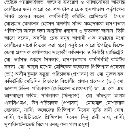
স্ট্রোকে প্যারালাইজড, জন্মগত হৃদরোগ ও থ্যালাসেমিয়া আক্রান্ত
রোগীদের জন্য আরো ২৫ লক্ষ টাকার চেক হাসপাতাল কর্তৃপক্ষের
নিকট হস্তান্তর করেন| কার্যনির্বাহী কমিটির প্রেসিডেন্ট সৈয়দ
মোহাম্মদ মোরশেদ হোসেন মাননীয় সচিব মহোদয়কে হাসপাতাল
পরিদর্শনে আসার জন্য আন্তরিক ধন্যবাদ ও কৃতজ্ঞতা জানান| তিনি
আরো বলেন, অবশিষ্ট চেক সমূহ আগামী এক সপ্তাহের মধ্যে
রোগীদের মাঝে বিতরণ করা হবে| অনুষ্ঠানে আরো উপস্থিত ছিলেন
জেলা প্রশাসক কার্যালয়ের সহকারী কমিশনার ও নির্বাহী ম্যাজিষ্ট্রেট
মো. আসিফ জাহান সিকদার, হাসপাতালের কার্যনির্বাহী কমিটির
সদস্য মো. আবুল হাশেম, মেডিকেল কলেজের প্রিন্সিপাল প্রফেসর
(ডা.) অসীম কুমার বড়ুয়া, পরিচালক (প্রশাসন) ডা. মো. নূরুল হক,
কমিউনিটি মেডিসিন বিভাগের বিভাগীয় প্রধান প্রফেসর (ডা.) মো.
জালাল উদ্দিন, পরিচালক (মেডিকেল এ্যাফেয়ার্স) ডা. এ. কে. এম.
আশরাফুল করিম, পরিচালক (ফিন্যান্স) মো. রফিকুল আলম
এফসিএমএ, উপ-পরিচালক (প্রশাসন) মোহাম্মদ মোশাররফ
হোসাইন, নার্সিং কলেজের প্রিন্সিপাল মিসেস স্মৃতি রানী ঘোষ,
নার্সিং ইনষ্টিটিউটের প্রিন্সিপাল মিসেস ঝিনু রানী দাশ, নার্সিং
সুপারিনটেনডেন্ট মিসেস রনজু কনা পাল প্রমুখ|