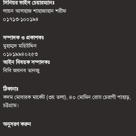
সিনিয়র ভাইস চেয়ারম্যানঃ
লায়ন আলহাজ শাহাজাহান শরীফ
০১৭১৩-১০০১৯৪
সম্পাদক ও প্রকাশকঃ
মুহাম্মদ মহিউদ্দিন
০১৮১৯৯৪০২৫৩
আইন বিষয়ক সম্পাদকঃ
বিবি জয়নব তানজু
ঠিকানাঃ
কদম মোবারক মার্কেট (৩য় তলা), ৪০ মোমিন রোড চেরাগী পাহাড়,
চট্টগ্রাম।
অনুসরণ করুন