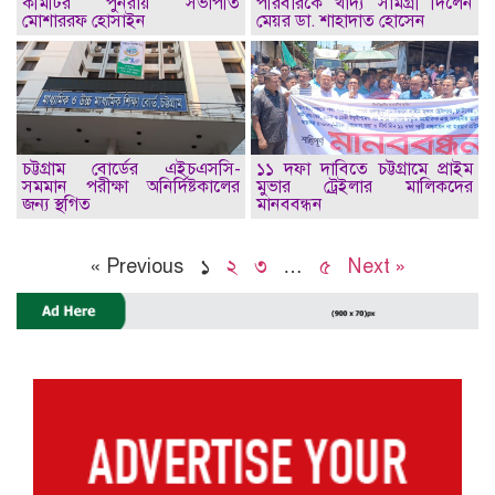
কমিটির পুনরায় সভাপতি
পরিবারকে খাদ্য সামগ্রী দিলেন
মোশাররফ হোসাইন
মেয়র ডা. শাহাদাত হোসেন
চট্টগ্রাম বোর্ডের এইচএসসি-
১১ দফা দাবিতে চট্টগ্রামে প্রাইম
সমমান পরীক্ষা অনির্দিষ্টকালের
মুভার ট্রেইলার মালিকদের
জন্য স্থগিত
মানববন্ধন
« Previous
১
২
৩
…
৫
Next »