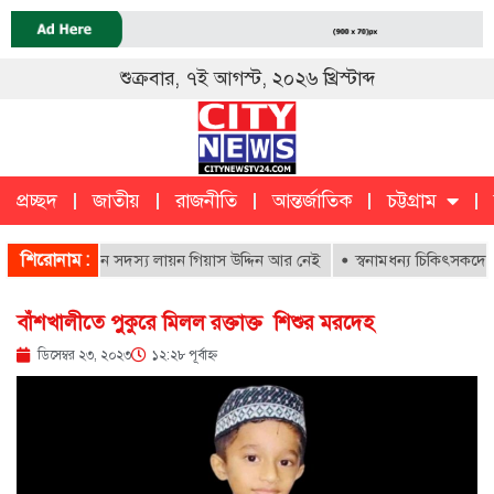
শুক্রবার, ৭ই আগস্ট, ২০২৬ খ্রিস্টাব্দ
প্রচ্ছদ
জাতীয়
রাজনীতি
আন্তর্জাতিক
চট্টগ্রাম
চট্টগ্রাম
ক
শিরোনাম :
পাতালের আজীবন সদস্য লায়ন গিয়াস উদ্দিন আর নেই
স্বনামধন্য চিকিৎসকদের বিরু
বাঁশখালীতে পুকুরে মিলল রক্তাক্ত শিশুর মরদেহ
ডিসেম্বর ২৩, ২০২৩
১২:২৮ পূর্বাহ্ণ