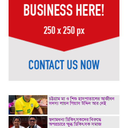
চট্টগ্রাম মা ও শিশু হাসপাতালের আজীবন
সদস্য লায়ন গিয়াস উদ্দিন আর নেই
স্বনামধন্য চিকিৎসকদের বিরুদ্ধে
অপপ্রচারে ক্ষুব্ধ চিকিৎসক সমাজ