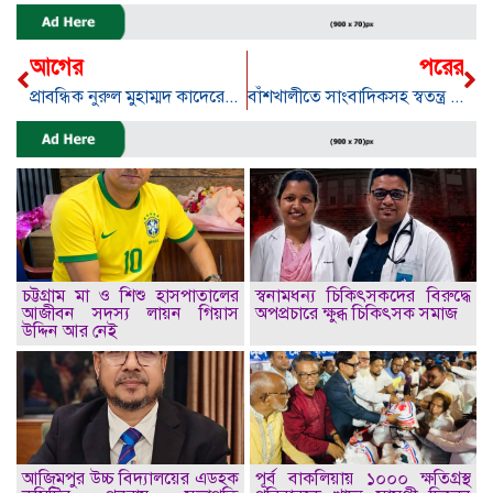
আগের
পরের
প্রাবন্ধিক নুরুল মুহাম্মদ কাদেরের মোবাইল ফোন ছিনতাই
বাঁশখালীতে সাংবাদিকসহ স্বতন্ত্র প্রার্থীর সমর্থকদের বিরুদ্ধে মামলা
চট্টগ্রাম মা ও শিশু হাসপাতালের
স্বনামধন্য চিকিৎসকদের বিরুদ্ধে
আজীবন সদস্য লায়ন গিয়াস
অপপ্রচারে ক্ষুব্ধ চিকিৎসক সমাজ
উদ্দিন আর নেই
আজিমপুর উচ্চ বিদ্যালয়ের এডহক
পূর্ব বাকলিয়ায় ১০০০ ক্ষতিগ্রস্থ