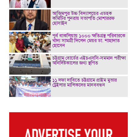
আজিমপুর উচ্চ বিদ্যালয়ের এডহক
কমিটির পুনরায় সভাপতি মোশাররফ
হোসাইন
পূর্ব বাকলিয়ায় ১০০০ ক্ষতিগ্রস্থ পরিবারকে
খাদ্য সামগ্রী দিলেন মেয়র ডা. শাহাদাত
হোসেন
চট্টগ্রাম বোর্ডের এইচএসসি-সমমান পরীক্ষা
অনির্দিষ্টকালের জন্য স্থগিত
১১ দফা দাবিতে চট্টগ্রামে প্রাইম মুভার
ট্রেইলার মালিকদের মানববন্ধন