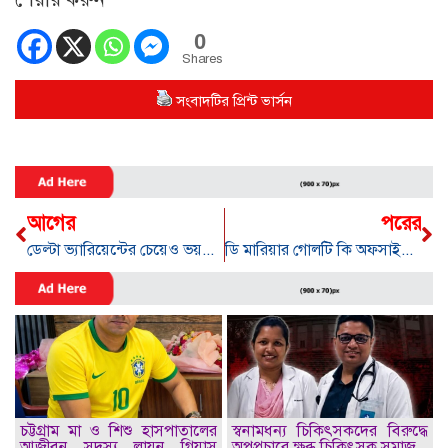
0
Shares
সংবাদটির প্রিন্ট ভার্সন
আগের
পরের
ডেল্টা ভ্যারিয়েন্টের চেয়েও ভয়ঙ্কর ল্যামডা স্ট্রেইন,৩০ দেশে ল্যামডা স্ট্রেইন শনাক্ত
ডি মারিয়ার গোলটি কি অফসাইড ? কেন অফসাইড ছিলনা
চট্টগ্রাম মা ও শিশু হাসপাতালের
স্বনামধন্য চিকিৎসকদের বিরুদ্ধে
আজীবন সদস্য লায়ন গিয়াস
অপপ্রচারে ক্ষুব্ধ চিকিৎসক সমাজ