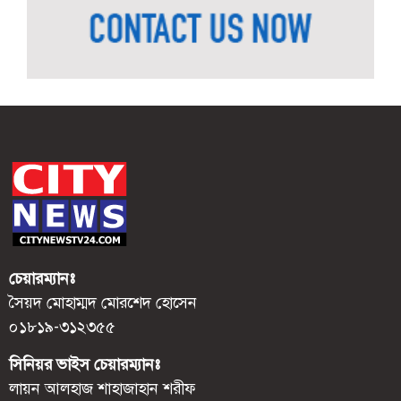
চেয়ারম্যানঃ
সৈয়দ মোহাম্মদ মোরশেদ হোসেন
০১৮১৯-৩১২৩৫৫
সিনিয়র ভাইস চেয়ারম্যানঃ
লায়ন আলহাজ শাহাজাহান শরীফ