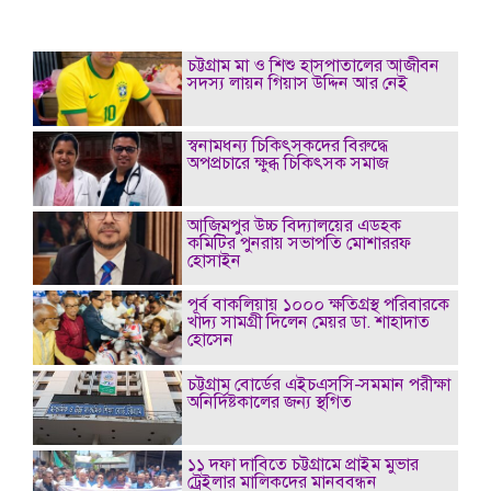
চট্টগ্রাম মা ও শিশু হাসপাতালের আজীবন
সদস্য লায়ন গিয়াস উদ্দিন আর নেই
স্বনামধন্য চিকিৎসকদের বিরুদ্ধে
অপপ্রচারে ক্ষুব্ধ চিকিৎসক সমাজ
আজিমপুর উচ্চ বিদ্যালয়ের এডহক
কমিটির পুনরায় সভাপতি মোশাররফ
হোসাইন
পূর্ব বাকলিয়ায় ১০০০ ক্ষতিগ্রস্থ পরিবারকে
খাদ্য সামগ্রী দিলেন মেয়র ডা. শাহাদাত
হোসেন
চট্টগ্রাম বোর্ডের এইচএসসি-সমমান পরীক্ষা
অনির্দিষ্টকালের জন্য স্থগিত
১১ দফা দাবিতে চট্টগ্রামে প্রাইম মুভার
ট্রেইলার মালিকদের মানববন্ধন