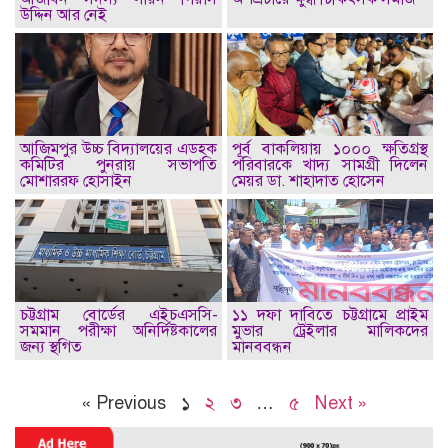
উদ্দিন আর নেই
আজিমপুর উচ্চ বিদ্যালয়ের এডহক
পূর্ব বাকলিয়ায় ১০০০ ক্ষতিগ্রস্থ
কমিটির পুনরায় সভাপতি
পরিবারকে খাদ্য সামগ্রী দিলেন
মোশাররফ হোসাইন
মেয়র ডা. শাহাদাত হোসেন
চট্টগ্রাম বোর্ডের এইচএসসি-
১১ দফা দাবিতে চট্টগ্রামে প্রাইম
সমমান পরীক্ষা অনির্দিষ্টকালের
মুভার ট্রেইলার মালিকদের
জন্য স্থগিত
মানববন্ধন
« Previous
১
২
৩
…
৫
Next »