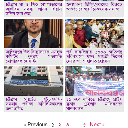
চট্টগ্রাম মা ও শিশু হাসপাতালের
স্বনামধন্য চিকিৎসকদের বিরুদ্ধে
আজীবন সদস্য লায়ন গিয়াস
অপপ্রচারে ক্ষুব্ধ চিকিৎসক সমাজ
উদ্দিন আর নেই
আজিমপুর উচ্চ বিদ্যালয়ের এডহক
পূর্ব বাকলিয়ায় ১০০০ ক্ষতিগ্রস্থ
কমিটির পুনরায় সভাপতি
পরিবারকে খাদ্য সামগ্রী দিলেন
মোশাররফ হোসাইন
মেয়র ডা. শাহাদাত হোসেন
চট্টগ্রাম বোর্ডের এইচএসসি-
১১ দফা দাবিতে চট্টগ্রামে প্রাইম
সমমান পরীক্ষা অনির্দিষ্টকালের
মুভার ট্রেইলার মালিকদের
জন্য স্থগিত
মানববন্ধন
« Previous
১
২
৩
…
৫
Next »