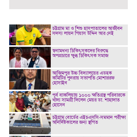
চট্টগ্রাম মা ও শিশু হাসপাতালের আজীবন
সদস্য লায়ন গিয়াস উদ্দিন আর নেই
স্বনামধন্য চিকিৎসকদের বিরুদ্ধে
অপপ্রচারে ক্ষুব্ধ চিকিৎসক সমাজ
আজিমপুর উচ্চ বিদ্যালয়ের এডহক
কমিটির পুনরায় সভাপতি মোশাররফ
হোসাইন
পূর্ব বাকলিয়ায় ১০০০ ক্ষতিগ্রস্থ পরিবারকে
খাদ্য সামগ্রী দিলেন মেয়র ডা. শাহাদাত
হোসেন
চট্টগ্রাম বোর্ডের এইচএসসি-সমমান পরীক্ষা
অনির্দিষ্টকালের জন্য স্থগিত