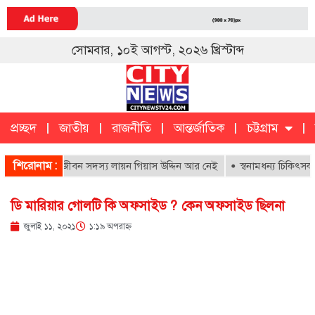
সোমবার, ১০ই আগস্ট, ২০২৬ খ্রিস্টাব্দ
প্রচ্ছদ
জাতীয়
রাজনীতি
আন্তর্জাতিক
চট্টগ্রাম
চট্টগ্রাম
ক
শিরোনাম :
াসপাতালের আজীবন সদস্য লায়ন গিয়াস উদ্দিন আর নেই
স্বনামধন্য চিকিৎসকদের ব
ডি মারিয়ার গোলটি কি অফসাইড ? কেন অফসাইড ছিলনা
জুলাই ১১, ২০২১
১:১৯ অপরাহ্ণ