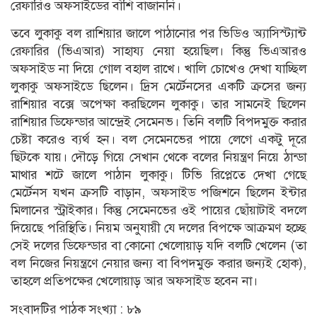
রেফারিও অফসাইডের বাঁশি বাজাননি।
তবে লুকাকু বল রাশিয়ার জালে পাঠানোর পর ভিডিও অ্যাসিস্ট্যান্ট
রেফারির (ভিএআর) সাহায্য নেয়া হয়েছিল। কিন্তু ভিএআরও
অফসাইড না দিয়ে গোল বহাল রাখে। খালি চোখেও দেখা যাচ্ছিল
লুকাকু অফসাইডে ছিলেন। দ্রিস মের্টেনসের একটি ক্রসের জন্য
রাশিয়ার বক্সে অপেক্ষা করছিলেন লুকাকু। তার সামনেই ছিলেন
রাশিয়ার ডিফেন্ডার আন্দ্রেই সেমেনভ। তিনি বলটি বিপদমুক্ত করার
চেষ্টা করেও ব্যর্থ হন। বল সেমেনভের পায়ে লেগে একটু দূরে
ছিটকে যায়। দৌড়ে গিয়ে সেখান থেকে বলের নিয়ন্ত্রণ নিয়ে ঠান্ডা
মাথার শটে জালে পাঠান লুকাকু। টিভি রিপ্লেতে দেখা গেছে
মের্টেনস যখন ক্রসটি বাড়ান, অফসাইড পজিশনে ছিলেন ইন্টার
মিলানের স্ট্রাইকার। কিন্তু সেমেনভের ওই পায়ের ছোঁয়াটাই বদলে
দিয়েছে পরিস্থিতি। নিয়ম অনুযায়ী যে দলের বিপক্ষে আক্রমণ হচ্ছে
সেই দলের ডিফেন্ডার বা কোনো খেলোয়াড় যদি বলটি খেলেন (তা
বল নিজের নিয়ন্ত্রণে নেয়ার জন্য বা বিপদমুক্ত করার জন্যই হোক),
তাহলে প্রতিপক্ষের খেলোয়াড় আর অফসাইড হবেন না।
সংবাদটির পাঠক সংখ্যা :
৮৯