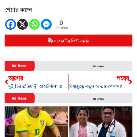
শেয়ার করুন
0
Shares
সংবাদটির প্রিন্ট ভার্সন
আগের
পরের
দুই চির প্র‌তিদ্বন্দ্বী আ‌র্জে‌ন্টিনা ও ব্রা‌জিল রাত পেরোলেই মু‌খোমু‌খি
বিশ্বজুড়ে নতুন আতঙ্ক-পেগাসাসকাণ্ড, রি‌র্পোটে বাংলা‌দেশও আ‌ছে