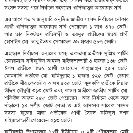
মামলাসহ ৮টি ব্যাংক ঋণের তথ্য গোপন করে প্রতারণামূলকভাবে
সংসদ সদস্য পদে নির্বাচন করেছেন খাদিজাতুল আনোয়ার সনি।
এর আগে গত ৭ জানুয়ারি অনুষ্ঠিত জাতীয় সংসদ নির্বাচনে নৌকার
প্রার্থী খাদিজাতুল আনোয়ার সনি পেয়েছেন ১ লাখ ৩৭০ ভোট।
আর তার নিকটতম প্রতিদ্বন্দ্বী ও তরমুজ প্রতীকের স্বতন্ত্র প্রার্থী
হোসাইন মো. আবু তৈয়ব পেয়েছেন ৩৬ হাজার ৫৮৭ ভোট।
এছাড়াও নির্বাচনে অন্যদের মধ্যে একতারা প্রতীকে সুপ্রিম পার্টির
চেয়ারম্যান সাইফুদ্দিন আহমদ মাইজভান্ডারী ৩ হাজার ১৩৮ ভোট,
ঈগল প্রতীকে স্বতন্ত্র প্রার্থী মোহাম্মদ শাহাজাহান ২৫৭ ভোট,
মোমবাতি প্রতীকে মো. হামিদুল্লাহ ১ হাজার ৫২৫ ভোট, চেয়ার
প্রতীকে মীর ফেরদৌস আলম ৫২৫ ভোট, ফুলকপি প্রতীকে রিয়াজ
উদ্দিন চৌধুরী ৩১৩ ভোট এবং লাঙ্গল প্রতীকে জাতীয় পার্টির মো.
শফিউল আজম ২৫৫ ভোট পেয়েছেন। আর নির্বাচন থেকে সরে
দাঁড়ানো ১৪ দলীয় জোট নেতা ও এই আসনের সাবেক সংসদ
সদস্য ফুলের মালা প্রতীকের প্রার্থী সৈয়দ নজিবুল বশর
মাইজভান্ডারী পেয়েছেন ২১৩ ভোট।
ফটিকছড়ি উপজেলায় ১৮টি ইউনিয়ন ও ২টি পৌরসভায় মোট