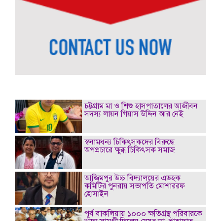
চট্টগ্রাম মা ও শিশু হাসপাতালের আজীবন
সদস্য লায়ন গিয়াস উদ্দিন আর নেই
স্বনামধন্য চিকিৎসকদের বিরুদ্ধে
অপপ্রচারে ক্ষুব্ধ চিকিৎসক সমাজ
আজিমপুর উচ্চ বিদ্যালয়ের এডহক
কমিটির পুনরায় সভাপতি মোশাররফ
হোসাইন
পূর্ব বাকলিয়ায় ১০০০ ক্ষতিগ্রস্থ পরিবারকে