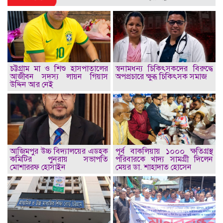
চট্টগ্রাম মা ও শিশু হাসপাতালের
স্বনামধন্য চিকিৎসকদের বিরুদ্ধে
আজীবন সদস্য লায়ন গিয়াস
অপপ্রচারে ক্ষুব্ধ চিকিৎসক সমাজ
উদ্দিন আর নেই
আজিমপুর উচ্চ বিদ্যালয়ের এডহক
পূর্ব বাকলিয়ায় ১০০০ ক্ষতিগ্রস্থ
কমিটির পুনরায় সভাপতি
পরিবারকে খাদ্য সামগ্রী দিলেন
মোশাররফ হোসাইন
মেয়র ডা. শাহাদাত হোসেন