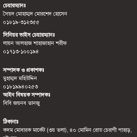
চেয়ারম্যানঃ
সৈয়দ মোহাম্মদ মোরশেদ হোসেন
০১৮১৯-৩১২৩৫৫
সিনিয়র ভাইস চেয়ারম্যানঃ
লায়ন আলহাজ শাহাজাহান শরীফ
০১৭১৩-১০০১৯৪
সম্পাদক ও প্রকাশকঃ
মুহাম্মদ মহিউদ্দিন
০১৮১৯৯৪০২৫৩
আইন বিষয়ক সম্পাদকঃ
বিবি জয়নব তানজু
ঠিকানাঃ
কদম মোবারক মার্কেট (৩য় তলা), ৪০ মোমিন রোড চেরাগী পাহাড়,