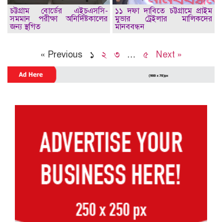
চট্টগ্রাম বোর্ডের এইচএসসি-
১১ দফা দাবিতে চট্টগ্রামে প্রাইম
সমমান পরীক্ষা অনির্দিষ্টকালের
মুভার ট্রেইলার মালিকদের
জন্য স্থগিত
মানববন্ধন
« Previous
১
২
৩
…
৫
Next »